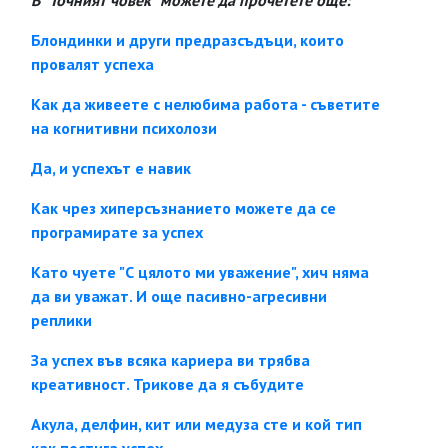
В "Точният човек" можете да прочетете още:
Блондинки и други предразсъдъци, които
провалят успеха
Как да живеете с нелюбима работа - съветите
на когнитивни психолози
Да, и успехът е навик
Как чрез хиперсъзнанието можете да се
програмирате за успех
Като чуете "С цялото ми уважение", хич няма
да ви уважат. И още пасивно-агресивни
реплики
За успех във всяка кариера ви трябва
креативност. Трикове да я събудите
Акула, делфин, кит или медуза сте и кой тип