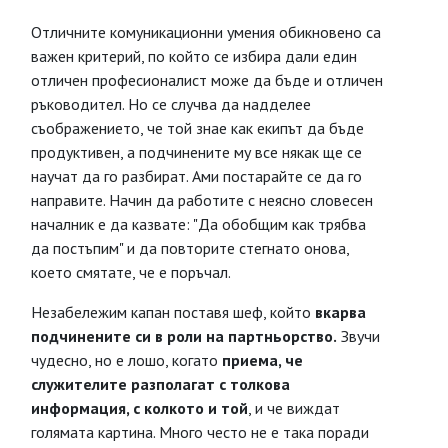
Отличните комуникационни умения обикновено са
важен критерий, по който се избира дали един
отличен професионалист може да бъде и отличен
ръководител. Но се случва да надделее
съображението, че той знае как екипът да бъде
продуктивен, а подчинените му все някак ще се
научат да го разбират. Ами постарайте се да го
направите. Начин да работите с неясно словесен
началник е да казвате: "Да обобщим как трябва
да постъпим" и да повторите стегнато онова,
което смятате, че е поръчал.
Незабележим капан поставя шеф, който
вкарва
подчинените си в роли на партньорство.
Звучи
чудесно, но е лошо, когато
приема, че
служителите разполагат с толкова
информация, с колкото и той
, и че виждат
голямата картина. Много често не е така поради