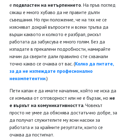
е
подвластен на нетърпението
. На пръв поглед
сякаш е много хубаво да не правите дълги
съвещания. Но при положение, че на тях не се
изясняват докрай въпросите и всеки тръгва да
върши каквото и колкото е разбрал, рискът
работата да забуксува е много голям. Без да
изпадате в прекалени подробности, намирайте
начин да сверите дали правилно сте схванали
точно какво се очаква от вас. (
Колко да питате,
за да не изглеждате професионално
некомпетентни
.)
Пети капан е да имате началник, който не иска да
се измъква от отговорност или не е бързак, но
не
е върхът
на комуникативността
. Човекът
просто не умее да обяснява достатъчно добре, за
да получат служителите му ясни насоки за
работата и за крайните резултати, които се
очаква да постигнат.