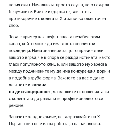
целия екип. Началникът просто слуша, не отхвърля
безумиците. Вие не издържате, влизате в
противоречие с колегата Х и започва ожесточен
спор.
Това е пример как шефът залага незабележим
капан, който може да има доста неприятни
последици. Няма значение защо го прави - дали
защото вярва, че в спора се ражда истината, както
гласи популярното клише, или защото му харесва
между подчинените му да има конкуренция дори и
в подобна груба форма. Важното за вас е да не
хлътнете в
капана
на дистанцираност
, да влошите отношенията си
с колегата и да развалите професионалното си
реноме.
Запазете хладнокръвие, не възразявайте на Х.
Първо, това не е ваша работа, а на началника.