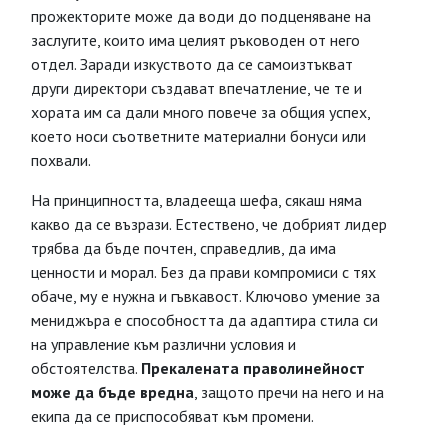
прожекторите може да води до подценяване на
заслугите, които има целият ръководен от него
отдел. Заради изкуството да се самоизтъкват
други директори създават впечатление, че те и
хората им са дали много повече за общия успех,
което носи съответните материални бонуси или
похвали.
На принципността, владееща шефа, сякаш няма
какво да се възрази. Естествено, че добрият лидер
трябва да бъде почтен, справедлив, да има
ценности и морал. Без да прави компромиси с тях
обаче, му е нужна и гъвкавост. Ключово умение за
мениджъра е способността да адаптира стила си
на управление към различни условия и
обстоятелства.
Прекалената праволинейност
може да бъде вредна
, защото пречи на него и на
екипа да се приспособяват към промени.