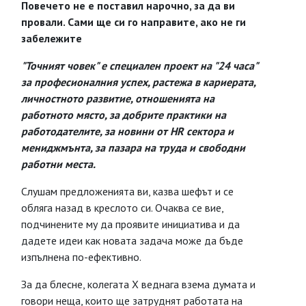
Повечето не е поставил нарочно, за да ви
провали. Сами ще си го направите, ако не ги
забележите
"Точният човек" е специален проект на "24 часа"
за професионалния успех, растежа в кариерата,
личностното развитие, отношенията на
работното място, за добрите практики на
работодателите, за новини от HR сектора и
мениджмънта, за пазара на труда и свободни
работни места.
Слушам предложенията ви, казва шефът и се
обляга назад в креслото си. Очаква се вие,
подчинените му да проявите инициатива и да
дадете идеи как новата задача може да бъде
изпълнена по-ефективно.
За да блесне, колегата Х веднага взема думата и
говори неща, които ще затруднят работата на