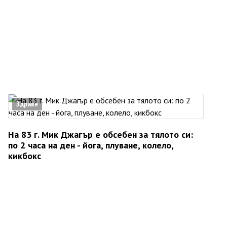
Здраве
На 83 г. Мик Джагър е обсебен за тялото си:
по 2 часа на ден - йога, плуване, колело,
кикбокс