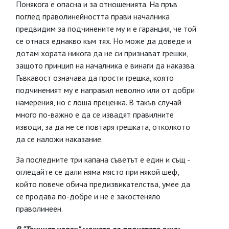
Понякога е опасна и за отношенията. На пръв
поглед праволинейността прави началника
предвидим за подчинените му и е гаранция, че той
се отнася еднакво към тях. Но може да доведе и
дотам хората никога да не си признават грешки,
защото принцип на началника е винаги да наказва.
Гъвкавост означава да прости грешка, която
подчиненият му е направил неволно или от добри
намерения, но с лоша преценка. В такъв случай
много по-важно е да се извадят правилните
изводи, за да не се повтаря грешката, отколкото
да се наложи наказание.
За последните три капана съветът е един и същ -
огледайте се дали няма място при някой шеф,
който повече обича предизвикателства, умее да
се продава по-добре и не е закостеняло
праволинеен.