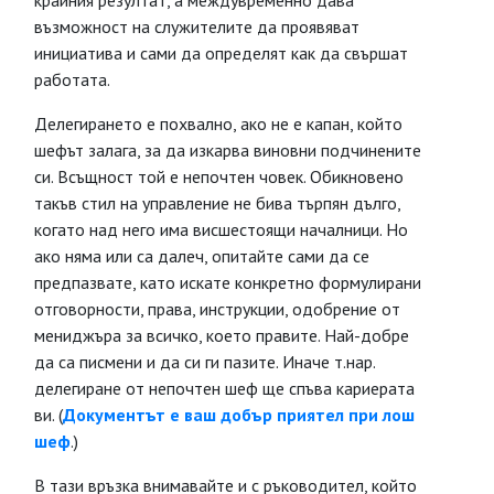
крайния резултат, а междувременно дава
възможност на служителите да проявяват
инициатива и сами да определят как да свършат
работата.
Делегирането е похвално, ако не е капан, който
шефът залага, за да изкарва виновни подчинените
си. Всъщност той е непочтен човек. Обикновено
такъв стил на управление не бива търпян дълго,
когато над него има висшестоящи началници. Но
ако няма или са далеч, опитайте сами да се
предпазвате, като искате конкретно формулирани
отговорности, права, инструкции, одобрение от
мениджъра за всичко, което правите. Най-добре
да са писмени и да си ги пазите. Иначе т.нар.
делегиране от непочтен шеф ще спъва кариерата
ви. (
Документът е ваш добър приятел при лош
шеф
.)
В тази връзка внимавайте и с ръководител, който