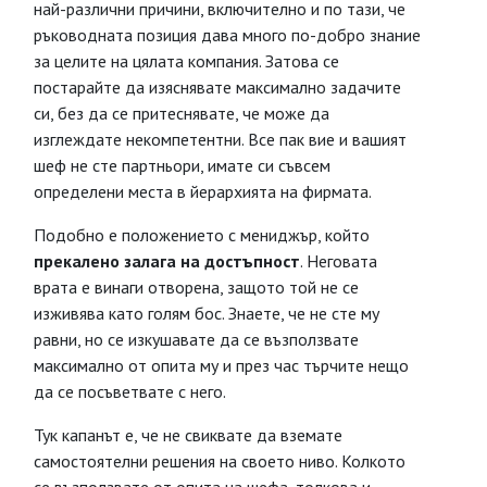
най-различни причини, включително и по тази, че
ръководната позиция дава много по-добро знание
за целите на цялата компания. Затова се
постарайте да изяснявате максимално задачите
си, без да се притеснявате, че може да
изглеждате некомпетентни. Все пак вие и вашият
шеф не сте партньори, имате си съвсем
определени места в йерархията на фирмата.
Подобно е положението с мениджър, който
прекалено залага на достъпност
. Неговата
врата е винаги отворена, защото той не се
изживява като голям бос. Знаете, че не сте му
равни, но се изкушавате да се възползвате
максимално от опита му и през час търчите нещо
да се посъветвате с него.
Тук капанът е, че не свиквате да вземате
самостоятелни решения на своето ниво. Колкото