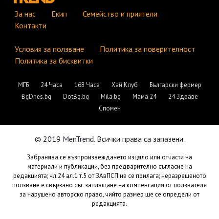
За нас
Екип
Семейство и приятели
Контакти
Условия за ползване
Политика за поверителност
Политика за бисквитки
МГБ
24 Часа
168 Часа
Хай Клуб
Български фермер
BgDnes.bg
DotBg.bg
Mila.bg
Мама 24
24 Здраве
Спомен
© 2019 MenTrend. Всички права са запазени.
Забранява се възпроизвеждането изцяло или отчасти на
материали и публикации, без предварително съгласие на
редакцията; чл.24 ал.1 т.5 от ЗАвПСП не се прилага; неразрешеното
ползване е свързано със заплащане на компенсация от ползвателя
за нарушено авторско право, чийто размер ще се определи от
редакцията.