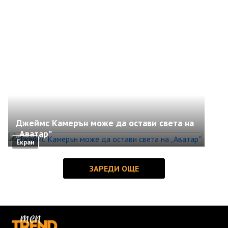
Джеймс Камерън може да остави света на
„Аватар"
Екран