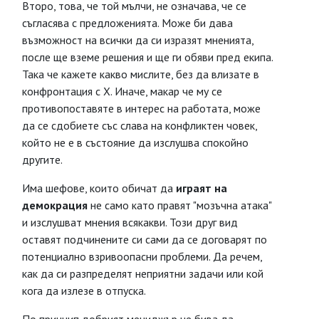
Второ, това, че той мълчи, не означава, че се
съгласява с предложенията. Може би дава
възможност на всички да си изразят мненията,
после ще вземе решения и ще ги обяви пред екипа.
Така че кажете какво мислите, без да влизате в
конфронтация с Х. Иначе, макар че му се
противопоставяте в интерес на работата, може
да се сдобиете със слава на конфликтен човек,
който не е в състояние да изслушва спокойно
другите.
Има шефове, които обичат да
играят на
демокрация
не само като правят "мозъчна атака"
и изслушват мнения всякакви. Този друг вид
оставят подчинените си сами да се договарят по
потенциално взривоопасни проблеми. Да речем,
как да си разпределят неприятни задачи или кой
кога да излезе в отпуска.