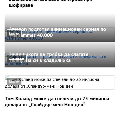
шофиране
Amazon подготвя анимационен сериал по
Екран
Warhammer 40,000
Защо никога не трябва да слагате
Джаджи
телефона си в хладилника
Екран
Том Холанд може да спечели до 25 милиона
долара от „Спайдър-мен: Нов ден“