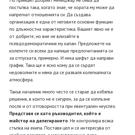
По принцип добрият мениджър не бива да
постъпва така, когато знае, че хората му може да
напрегнат отношенията си. Да създава
организация е една от неговите основни функции
по длъжностна характеристика. Вашият явно не е
от добрите, но вие не влизайте в
псевдодемократичния му капан. Предложете на
колегите си всеки да напише предпочитанията си
за отпуската, примерно. И нека шефът да направи
график. Така ще е ясно кому да се сърдят
недоволните и няма да се разваля колегиалната
атмосфера.
Такъв началник много често се старае да избягва
решения, в които не е сигурен, за да се изплъзне
после и от отговорността при евентуален неуспех.
Представя се като ръководител, който е
майстор на делегирането
. Не контролира всяка
стъпка на екипа. Поставя цел и се интересува от