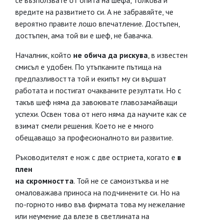
се възползвате от опита на шефа, толкова и
вредите на развитието си. А не забравяйте, че
вероятно правите лошо впечатление. Достъпен,
достъпен, ама той ви е шеф, не бавачка.
Началник, който
не обича да рискува
, в известен
смисъл е удобен. По утъпканите пътища на
предпазливостта той и екипът му си вършат
работата и постигат очакваните резултати. Но с
такъв шеф няма да завоювате главозамайващи
успехи. Освен това от него няма да научите как се
взимат смели решения. Което не е много
обещаващо за професионалното ви развитие.
Ръководителят е нож с две остриета, когато е
в
плен
на скромността
. Той не се самоизтъква и не
омаловажава приноса на подчинените си. Но на
по-горното ниво във фирмата това му нежелание
или неумение да влезе в светлината на