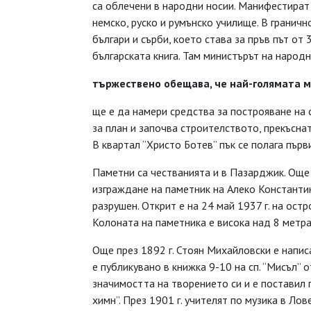
са облечени в народни носии. Манифестират
немско, руско и румънско училище. В гранич
българи и сърби, което става за пръв път от
българската книга. Там министърът на наро
тържествено обещава, че най-голямата м
ще е да намери средства за построяване на 
за план и започва строителството, прекъснат
В квартал “Христо Ботев” пък се полага първ
Паметни са честванията и в Пазарджик. Още 
изграждане на паметник на Алеко Константин
разрушен. Открит е на 24 май 1937 г. на ост
Колоната на паметника е висока над 8 метра
Още през 1892 г. Стоян Михайловски е напис
е публикувано в книжка 9-10 на сп. “Мисъл” 
значимостта на творението си и е поставил 
химн”. През 1901 г. учителят по музика в Ло