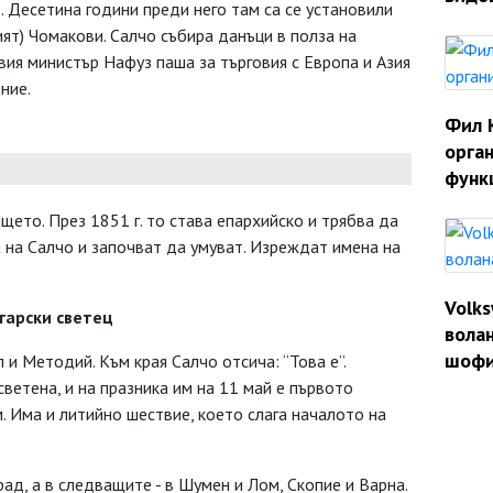
 Десетина години преди него там са се установили
ият) Чомакови. Салчо събира данъци в полза на
вия министър Нафуз паша за търговия с Европа и Азия
ние.
Фил 
орган
функ
щето. През 1851 г. то става епархийско и трябва да
а на Салчо и започват да умуват. Изреждат имена на
Volk
гарски светец
волан
шофи
 и Методий. Към края Салчо отсича: “Това е”.
ветена, и на празника им на 11 май е първото
. Има и литийно шествие, което слага началото на
рад, а в следващите - в Шумен и Лом, Скопие и Варна.