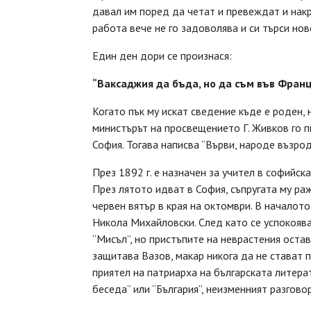
давал им поред да четат и превеждат и накр
работа вече не го задоволява и си търси нов
Един ден дори се произнася:
“Ваксаджия да бъда, но да съм във Фран
Когато пък му искат сведение къде е роден, н
министърът на просвещението Г. Живков го пи
София. Тогава написва “Върви, народе възрод
През 1892 г. е назначен за учител в софийс
През лятото идват в София, съпругата му ра
червен вятър в края на октомври. В началото
Никола Михайловски. След като се успокоява
“Мисъл”, но пристъпите на неврастения оста
защитава Вазов, макар никога да не стават
приятел на патриарха на българската литерат
беседа” или “България”, неизменният разгово