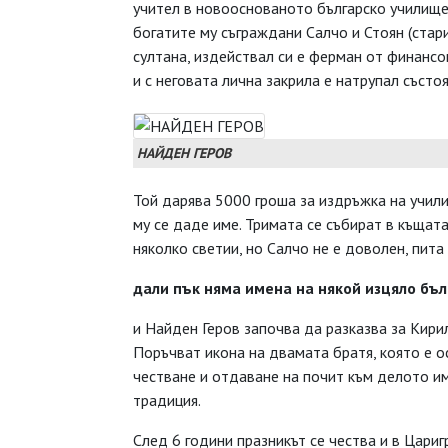
учител в новооснованото българско училище.
богатите му съграждани Салчо и Стоян (стар
султана, издействал си е ферман от финансо
и с неговата лична закрила е натрупал състоя
НАЙДЕН ГЕРОВ
Той дарява 5000 гроша за издръжка на учили
му се даде име. Тримата се събират в къщат
няколко светии, но Салчо не е доволен, пита
дали пък няма имена на някой изцяло бъл
и Найден Геров започва да разказва за Кирил
Поръчват икона на двамата братя, която е ос
честване и отдаване на почит към делото им
традиция.
След 6 години празникът се чества и в Цариг