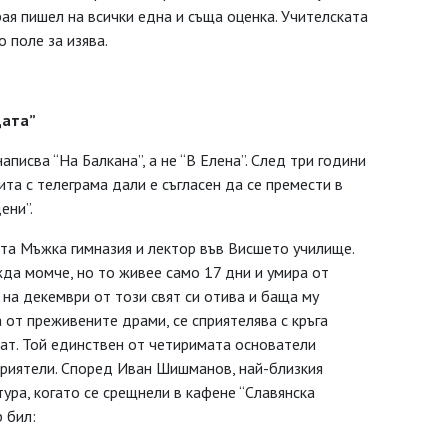
ая пишел на всички една и съща оценка. Учителската
о поле за изява.
цата”
аписва “На Балкана”, а не “В Елена”. След три години
та с телеграма дали е съгласен да се премести в
ени”.
ката Мъжка гимназия и лектор във Висшето училище.
жда момче, но то живее само 17 дни и умира от
 на декември от този свят си отива и баща му
 от преживените драми, се сприятелява с кръга
ват. Той единствен от четиримата основатели
 приятели. Според Иван Шишманов, най-близкия
ура, когато се срещнели в кафене “Славянска
р бил: