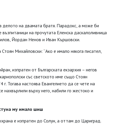
а делото на двамата братя. Парадокс, а може би
все възпитаници на прочутата Еленска даскалоливница
чилов, Йордан Ненов и Иван Кършовски.
 Стоян Михайловски: “Ако е имало някога писател,
ойран, изпратен от Българската екзархия – негов
акариополски със светското име също Стоян
 г. Тогава настоява Евангелието да се чете на
се нахвърлили върху него, набили го жестоко и
астуна му имало шиш
 охрана е изпратен до Солун, а оттам до Цариград.