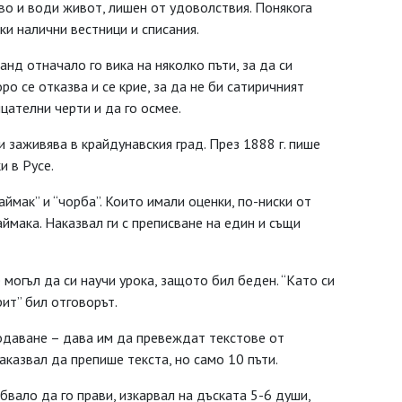
раво и води живот, лишен от удоволствия. Понякога
ки налични вестници и списания.
нд отначало го вика на няколко пъти, за да си
ро се отказва и се крие, за да не би сатиричният
цателни черти и да го осмее.
 заживява в крайдунавския град. През 1888 г. пише
и в Русе.
ймак” и “чорба”. Които имали оценки, по-ниски от
аймака. Наказвал ги с преписване на един и същи
 могъл да си научи урока, защото бил беден. “Като си
ит” бил отговорът.
одаване – дава им да превеждат текстове от
наказвал да препише текста, но само 10 пъти.
бвало да го прави, изкарвал на дъската 5-6 души,