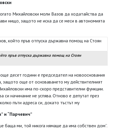
ловски
 когато Михайловски моли Вазов да ходатайства да
рави нищо, защото не иска да се меси в автономията
ойто пръв отпуска държавна помощ на Стоян
ед още десет години е председател на новооснования
ва, защото още от основаването му действителният
Михайловски има по-скоро представителни функции.
ва си начинание не успява. Отново е депутат през
яколко пъти адреса си, докато тъстът му
” и “Парчевич”
ше баща ми, той никога нямаше да има собствен дом”.