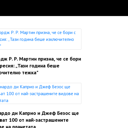
ж Р. Р. Мартин призна, че се бори
ресия: „Тази година беше
ючително тежка"
ардо ди Каприо и Джеф Безос ще
яват 100 от най-застрашените
ве на планетата