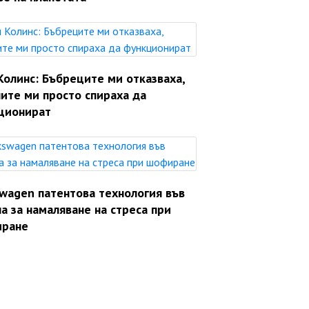
Колинс: Бъбреците ми отказваха,
ите ми просто спираха да
ционират
swagen патентова технология във
а за намаляване на стреса при
ране