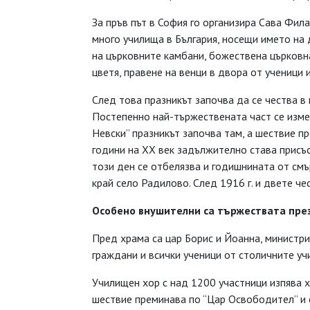
За пръв път в София го организира Сава Фила
много училища в България, носещи името на 
на църковните камбани, божествена църковна
цветя, правене на венци в двора от ученици 
След това празникът започва да се чества в 
Постепенно най-тържествената част се измес
Невски” празникът започва там, а шествие п
години на ХХ век задължително става присъст
този ден се отбелязва и годишнината от смъ
край село Радилово. След 1916 г. и двете че
Особено внушителни са тържествата през 
Пред храма са цар Борис и Йоанна, министри
граждани и всички ученици от столичните уч
Училищен хор с над 1200 участници изпява х
шествие преминава по “Цар Освободител” и 