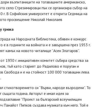
 дори възпитаниците на тогавашните американско,
ното село Стрезимировци пък се организира събор на
 30 г. В Софийския университет е открита Седмица на
дното просвещение Николай Николаев
у грижа
сграда на Народната библиотека, обявен е конкурс
о е в годините на войната и е завършена през 1953 г.
ият камък на новото читалище “Асен Златаров”.
от 1930 г. инициативен комитет събира средства за
ов, тъй като старият до Радилово е поруган и
ров Свобода и е на стойност 100 000 тогавашни лева.
.
ал стихотворението си “Върви, народе възродени”. То
от същата година. Авторът е имал идея за
подзаглавие “Проект за българский всеучилищен
веч Панайот Пипков създава музиката към него. Той е