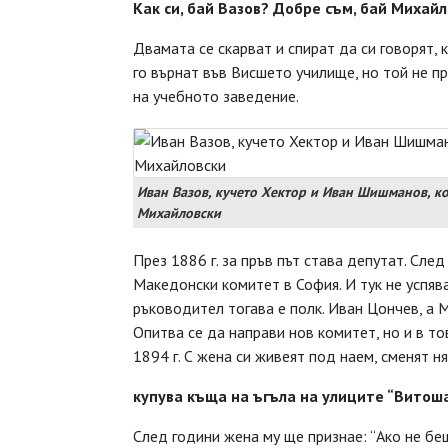
Как си, бай Вазов? Добре съм, бай Михай
Двамата се скарват и спират да си говорят,
го върнат във Висшето училище, но той не п
на учебното заведение.
Иван Вазов, кучето Хектор и Иван Шишманов, к
Михайловски
През 1886 г. за пръв път става депутат. Сл
Македонски комитет в София. И тук не успя
ръководител тогава е полк. Иван Цончев, а 
Опитва се да направи нов комитет, но и в то
1894 г. С жена си живеят под наем, сменят н
купува къща на ъгъла на улиците “Витоша
След години жена му ще признае: “Ако не бе