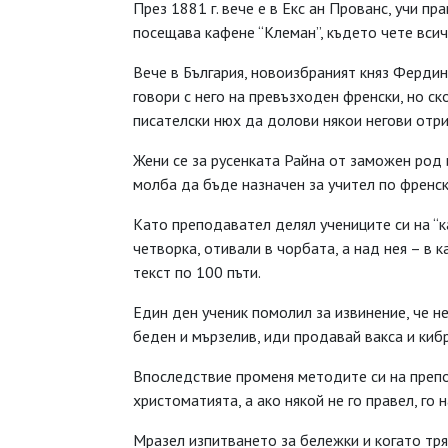
През 1881 г. вече е в Екс ан Прованс, учи п
посещава кафене “Клеман”, където чете всич
Вече в България, новоизбраният княз Фердина
говори с него на превъзходен френски, но ско
писателски нюх да долови някои негови отри
Жени се за русенката Райна от заможен род и
молба да бъде назначен за учител по френск
Като преподавател делял учениците си на “ка
четворка, отивали в чорбата, а над нея – в к
текст по 100 пъти.
Един ден ученик помолил за извинение, че не
беден и мързелив, иди продавай вакса и кибр
Впоследствие променя методите си на преп
христоматията, а ако някой не го правел, го 
Мразел изпитването за бележки и когато тря