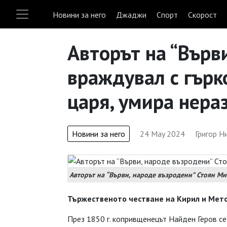
Новини за него
Джаджи
Спорт
Скорост
Авторът на “Върв
враждувал с гърк
царя, умира нера
Новини за него
24 May 2024
Григор Н
Авторът на “Върви, народе възродени” Стоян 
Тържественото честване на Кирил и Ме
През 1850 г. копривщенецът Найден Геров се