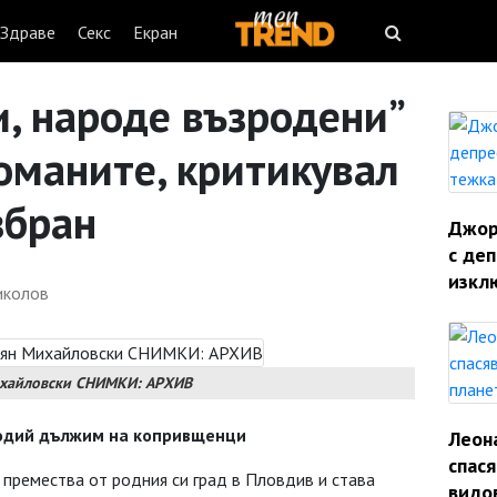
Здраве
Секс
Екран
и, народе възродени”
оманите, критикувал
збран
Джорд
с деп
изкл
иколов
Михайловски СНИМКИ: АРХИВ
тодий дължим на копривщенци
Леон
спас
 премества от родния си град в Пловдив и става
видо