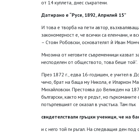
от 14 куплета, днес съкратени.
Датирано е “Русе, 1892, Априлий 15”
И това е творба на пети автор, възхваляващ
закономерност е, че всички са еленчани, и 
– Стоян Робовски, основателят ѝ Иван Мом
Мнозина от неговите съвременници казват за
несподелен от обществото, това беше той”.
През 1872 г., едва 16-годишен, е учител в Д
чичо, брат на баща му Никола, е Иларион М
Михайловски. Престоява до Великден на 1874
български, както му е редът, но гъркоманите 
потърпевшият се оказал в участъка. Там пък
свидетелствали гръцки ученици, че на б
и с него той ги ръгал. На следващия ден под