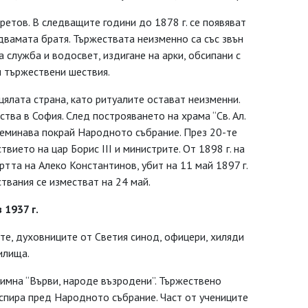
ретов. В следващите години до 1878 г. се появяват
двамата братя. Тържествата неизменно са със звън
 служба и водосвет, издигане на арки, обсипани с
и тържествени шествия.
цялата страна, като ритуалите остават неизменни.
тва в София. След построяването на храма “Св. Ал.
реминава покрай Народното събрание. През 20-те
вието на цар Борис III и министрите. От 1898 г. на
ртта на Алеко Константинов, убит на 11 май 1897 г.
ствания се изместват на 24 май.
1937 г.
те, духовниците от Светия синод, офицери, хиляди
илища.
имна “Върви, народе възродени”. Тържествено
спира пред Народното събрание. Част от учениците