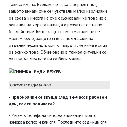
такива имена. Вярвам, че това е верният път,
защото винаги сме се чувствали малко изолирани
от света и никога не сме осъзнавали, че това не е
решение на хората навън, а е резултат от наше
бездействие. Било, защото сме смятали, че не
можем, било, защото сме се поддавали на
отделни индивиди, които твърдят, че няма нужда
от всичко това. Обикновено в такива ситуации се
оказва, че мечтите ни са били малки.
СНИМКА: РУДИ БЕЖЕВ
- Прибирайки се вкъщи след 14-часов работен
ден, как си почивате?
- Имам в телефона си една апликация, която
измерва колко и как спя. Последните седмици спя