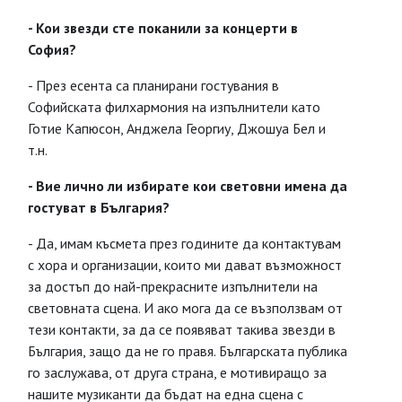
- Кои звезди сте поканили за концерти в
София?
- През есента са планирани гостувания в
Софийската филхармония на изпълнители като
Готие Капюсон, Анджела Георгиу, Джошуа Бел и
т.н.
- Вие лично ли избирате кои световни имена да
гостуват в България?
- Да, имам късмета през годините да контактувам
с хора и организации, които ми дават възможност
за достъп до най-прекрасните изпълнители на
световната сцена. И ако мога да се възползвам от
тези контакти, за да се появяват такива звезди в
България, защо да не го правя. Българската публика
го заслужава, от друга страна, е мотивиращо за
нашите музиканти да бъдат на една сцена с