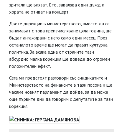
зрители ще влязат. Ето, завалява един дъжд и
хората не отиват на концерт.
Двете дирекции в министерството, вместо да се
занимават с това преизчисляване цяла година, ще
бъдат ангажирани с него само един месец. През
останалото време ще могат да правят културна
политика. За всяка една от страните тази
абсурдно малка корекция ще доведе до огромен
положителен ефект.
Сега ми предстоят разговори със синдикатите и
Министерството на финансите в тази посока и ще
чакаме новият парламент да дойде, за да може
още първите дни да говорим с депутатите за тази
корекция.