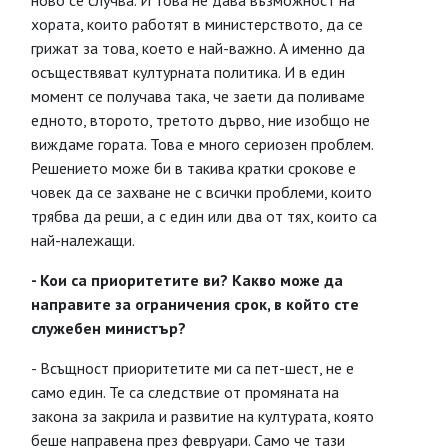
ново се случва. И това не дава възможност на
хората, които работят в министерството, да се
грижат за това, което е най-важно. А именно да
осъществяват културната политика. И в един
момент се получава така, че заети да поливаме
едното, второто, третото дърво, ние изобщо не
виждаме гората. Това е много сериозен проблем.
Решението може би в такива кратки срокове е
човек да се захване не с всички проблеми, които
трябва да реши, а с един или два от тях, които са
най-належащи.
- Кои са приоритетите ви? Какво може да
направите за ограничения срок, в който сте
служебен министър?
- Всъщност приоритетите ми са пет-шест, не е
само един. Те са следствие от промяната на
закона за закрила и развитие на културата, която
беше направена през февруари. Само че тази