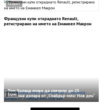
Скорост
Французин купи откраднато Renault,
регистрирано на името на Еманюел Макрон
Том Холанд може да спечели до 25
Екран
милиона долара от „Спайдър-мен: Нов ден“