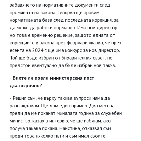
забавянето на нормативните документи след
промяната на закона. Тепърва ще правим
нормативната база след последната корекция, за
да може да работи нормално. Има нов директор,
но това е временно решение, защото едната от
корекциите в закона през февруари указва, че през
есента на 2024 г. ще има конкурс за нов директор.
Той ще бъде избран от Управителния съвет, но
предстои евентуално да бъде избран нов такъв.
- Бихте ли поели министерския пост
дългосрочно?
- Решил съм, че върху такива въпроси няма да
разсъждавам. Ще дам един пример. Два месеца
преди да ме поканят миналата година за служебен
министър, казах в интервю, че ще избягам, ако
получа такава покана. Наистина, отказвал съм
преди това няколко пъти и съм имал своите