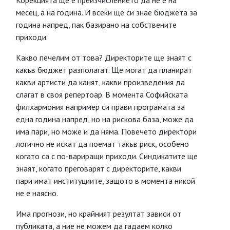
Корекцията ще е преизчислението да не е на
месец, а на година. И всеки ще си знае бюджета за
година напред, пак базирано на собствените
приходи.
Какво печелим от това? Директорите ще знаят с
какъв бюджет разполагат. Ще могат да планират
какви артисти да канят, какви произведения да
слагат в своя репертоар. В момента Софийската
филхармония например си прави програмата за
една година напред, но на рискова база, може да
има пари, но може и да няма. Повечето директори
логично не искат да поемат такъв риск, особено
когато са с по-вариращи приходи. Синдикатите ще
знаят, когато преговарят с директорите, какви
пари имат институциите, защото в момента никой
не е наясно.
Има прогнози, но крайният резултат зависи от
публиката, а ние не можем да гадаем колко