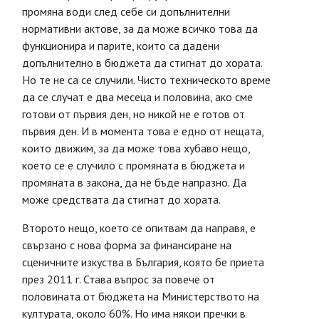
промяна води след себе си допълнителни
нормативни актове, за да може всичко това да
функционира и парите, които са дадени
допълнително в бюджета да стигнат до хората.
Но те не са се случили. Чисто техническото време
да се случат е два месеца и половина, ако сме
готови от първия ден, но никой не е готов от
първия ден. И в момента това е едно от нещата,
които движим, за да може това хубаво нещо,
което се е случило с промяната в бюджета и
промяната в закона, да не бъде напразно. Да
може средствата да стигнат до хората.
Второто нещо, което се опитвам да направя, е
свързано с нова форма за финансиране на
сценичните изкуства в България, която бе приета
през 2011 г. Става въпрос за повече от
половината от бюджета на Министерството на
културата, около 60%. Но има някои пречки в