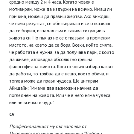
средно между 2 и 4 часа. Когато човек е
мотивиран, може да издържи на всичко. Имаш ли
причина, можеш да правиш жертви. Ако виждаш,
че няма резултат, се обезверяваш и се отказваш
да се бориш, изпадал съм в такива ситуации в
живота си. Но пък аз не се отказвам, а променям
мястото, на което да се боря. Всеки, който смята,
че работата е нужна, за да получава пари, с които
да живее, изповядва абсолютно грешна
философия за живота. Когато човек избира какво
да работи, то трябва да е нещо, което обича, и
тогава може да прави чудеса. Ще цитирам
Айнщайн: "Имаме два възможни начина да
погледнем на живота. Или че в него няма чудеса,
или че всичко е чудо".
CV
Професионалният му път започва от
Пловдивското музикално училище "Добрин