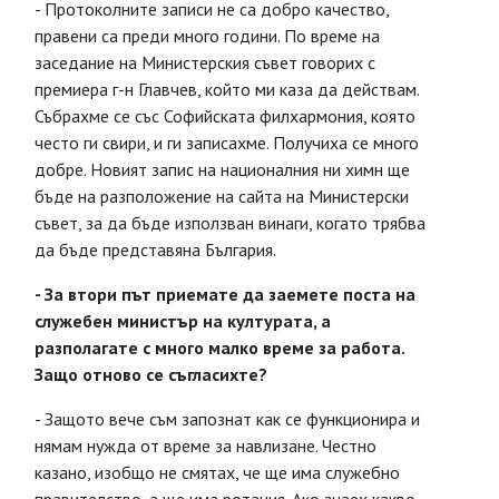
- Протоколните записи не са добро качество,
правени са преди много години. По време на
заседание на Министерския съвет говорих с
премиера г-н Главчев, който ми каза да действам.
Събрахме се със Софийската филхармония, която
често ги свири, и ги записахме. Получиха се много
добре. Новият запис на националния ни химн ще
бъде на разположение на сайта на Министерски
съвет, за да бъде използван винаги, когато трябва
да бъде представяна България.
- За втори път приемате да заемете поста на
служебен министър на културата, а
разполагате с много малко време за работа.
Защо отново се съгласихте?
- Защото вече съм запознат как се функционира и
нямам нужда от време за навлизане. Честно
казано, изобщо не смятах, че ще има служебно