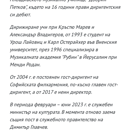
Петков", където на 16 години прави диригентския
си дебют.
Дирижиране учи при Кръстю Марев и
Александър Владигеров, от 1993 е студент на
Урош Лайовиц и Карл Остерайхер във Виенския
университет, през 1996 специализира в
Музикалната академия "Рубин" в Йерусалим при
Менди Родан.
От 2004 г. е постоянен гост-диригент на
Софийската филхармония, по-късно главен гост-
диригент, а от 2017 е неин директор.
В периода февруари – юни 2023 г. е служебен
министър на културата. В момента отново заема
същия пост в служебното правителство на
Димитър Главчев.