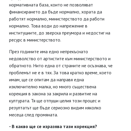
нормативната база, които не позволяват
финансирането да бъде нормално, хората да
работят нормално, министерството да работи
нормално. Това води до напрежение в
институциите, до зверска преумора и недостиг на
ресурс в министерството.
През годините има едно непрекъснато
недоволство от артистите към министерството и
обратното. Нито една от страните не осъзнава, че
проблемът не е в тях. За това кратко време, което
имам, ще се опитам да направя една
изключително малка, но много съществена
корекция в закона за закрила и развитие на
културата. Тя ще отпуши целия този процес и
резултатът ще бъде сериозно видим няколко
месеца след промяната.
- В какво ще се изразява тази корекция?