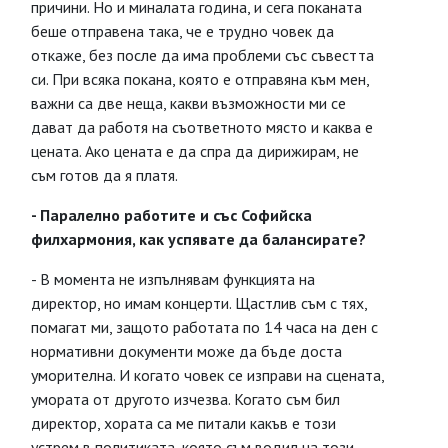
причини. Но и миналата година, и сега поканата
беше отправена така, че е трудно човек да
откаже, без после да има проблеми със съвестта
си. При всяка покана, която е отправяна към мен,
важни са две неща, какви възможности ми се
дават да работя на съответното място и каква е
цената. Ако цената е да спра да дирижирам, не
съм готов да я платя.
- Паралелно работите и със Софийска
филхармония, как успявате да балансирате?
- В момента не изпълнявам функцията на
директор, но имам концерти. Щастлив съм с тях,
помагат ми, защото работата по 14 часа на ден с
нормативни документи може да бъде доста
уморителна. И когато човек се изправи на сцената,
умората от другото изчезва. Когато съм бил
директор, хората са ме питали какъв е този
устрем в политиката, която съм водил на този