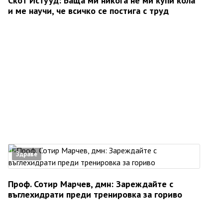
Скот Истууд: Баща ми никога не ми купи кола
и ме научи, че всичко се постига с труд
Здраве
Проф. Сотир Марчев, дмн: Зареждайте с
въглехидрати преди тренировка за гориво