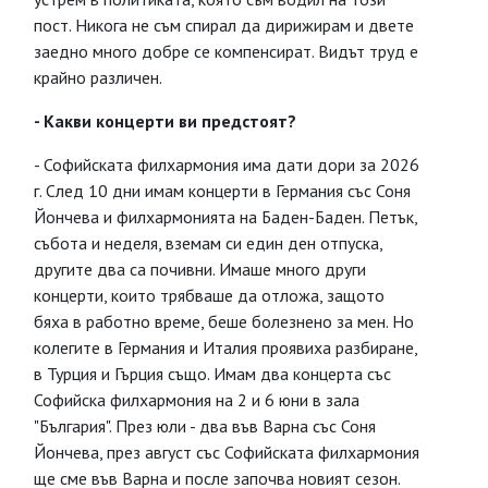
пост. Никога не съм спирал да дирижирам и двете
заедно много добре се компенсират. Видът труд е
крайно различен.
- Какви концерти ви предстоят?
- Софийската филхармония има дати дори за 2026
г. След 10 дни имам концерти в Германия със Соня
Йончева и филхармонията на Баден-Баден. Петък,
събота и неделя, вземам си един ден отпуска,
другите два са почивни. Имаше много други
концерти, които трябваше да отложа, защото
бяха в работно време, беше болезнено за мен. Но
колегите в Германия и Италия проявиха разбиране,
в Турция и Гърция също. Имам два концерта със
Софийска филхармония на 2 и 6 юни в зала
"България". През юли - два във Варна със Соня
Йончева, през август със Софийската филхармония
ще сме във Варна и после започва новият сезон.