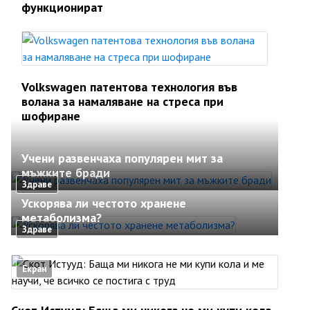
функционират
Volkswagen патентова технология във
волана за намаляване на стреса при
шофиране
Учени развенчаха популярен мит за
мъжките бради
Здраве
Ускорява ли честото хранене
метаболизма?
Здраве
Екран