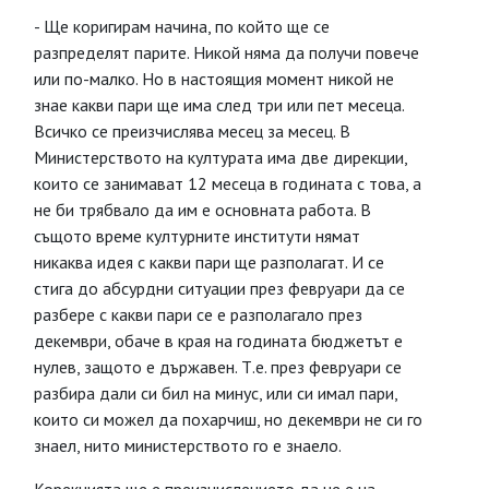
- Ще коригирам начина, по който ще се
разпределят парите. Никой няма да получи повече
или по-малко. Но в настоящия момент никой не
знае какви пари ще има след три или пет месеца.
Всичко се преизчислява месец за месец. В
Министерството на културата има две дирекции,
които се занимават 12 месеца в годината с това, а
не би трябвало да им е основната работа. В
същото време културните институти нямат
никаква идея с какви пари ще разполагат. И се
стига до абсурдни ситуации през февруари да се
разбере с какви пари се е разполагало през
декември, обаче в края на годината бюджетът е
нулев, защото е държавен. Т.е. през февруари се
разбира дали си бил на минус, или си имал пари,
които си можел да похарчиш, но декември не си го
знаел, нито министерството го е знаело.