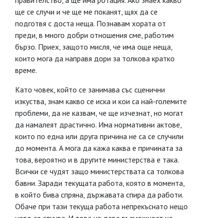
правителство, а ще има ротация. Ако знаех какво
ще се случи и че ще ме поканят, щях да се
подготвя с доста неща. Познавам хората от
преди, в много добри отношения сме, работим
бързо. Приех, защото мисля, че има още неща,
които мога да направя дори за толкова кратко
време.
Като човек, който се занимава със сценични
изкуства, знам какво се иска и кои са най-големите
проблеми, да не казвам, че ще изчезнат, но могат
да намалеят драстично. Има нормативни актове,
които по една или друга причина не са се случили
до момента. А мога да кажа каква е причината за
това, вероятно и в другите министерства е така.
Всички се чудят защо министерствата са толкова
бавни. Заради текущата работа, която в момента,
в който бива спряна, държавата спира да работи.
Обаче при тази текуща работа непрекъснато нещо