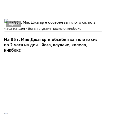
Здраве
На 83 г. Мик Джагър е обсебен за тялото си:
по 2 часа на ден - йога, плуване, колело,
кикбокс