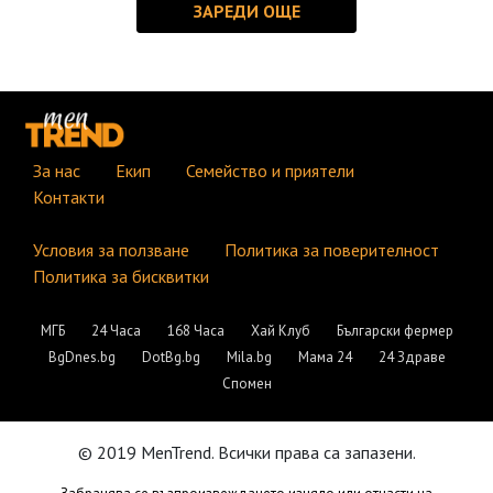
За нас
Екип
Семейство и приятели
Контакти
Условия за ползване
Политика за поверителност
Политика за бисквитки
МГБ
24 Часа
168 Часа
Хай Клуб
Български фермер
BgDnes.bg
DotBg.bg
Mila.bg
Мама 24
24 Здраве
Спомен
© 2019 MenTrend. Всички права са запазени.