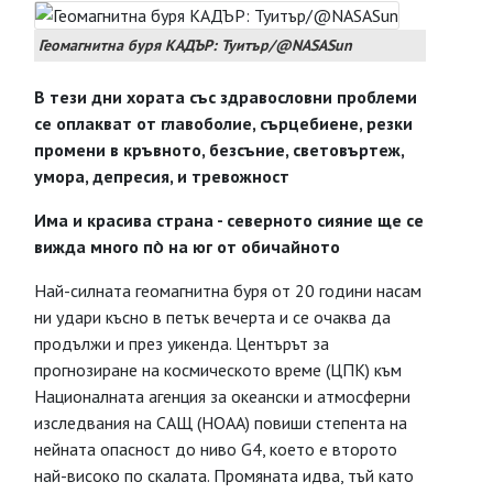
Геомагнитна буря КАДЪР: Туитър/@NASASun
В тези дни хората със здравословни проблеми
се оплакват от главоболие, сърцебиене, резки
промени в кръвното, безсъние, световъртеж,
умора, депресия, и тревожност
Има и красива страна - северното сияние ще се
вижда много по̀ на юг от обичайното
Най-силната геомагнитна буря от 20 години насам
ни удари късно в петък вечерта и се очаква да
продължи и през уикенда. Центърът за
прогнозиране на космическото време (ЦПК) към
Националната агенция за океански и атмосферни
изследвания на САЩ (НОАА) повиши степента на
нейната опасност до ниво G4, което е второто
най-високо по скалата. Промяната идва, тъй като