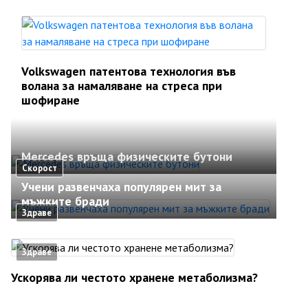
Volkswagen патентова технология във
волана за намаляване на стреса при
шофиране
Mercedes връща физическите бутони
Скорост
Учени развенчаха популярен мит за
мъжките бради
Здраве
Здраве
Ускорява ли честото хранене метаболизма?