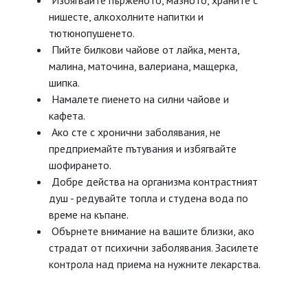
Избягвайте пърженото, мазното, храните с
нишесте, алкохолните напитки и
тютюнопушенето.
Пийте билкови чайове от лайка, мента,
малина, маточина, валериана, мащерка,
шипка.
Намалете пиенето на силни чайове и
кафета.
Ако сте с хронични заболявания, не
предприемайте пътувания и избягвайте
шофирането.
Добре действа на организма контрастният
душ - редувайте топла и студена вода по
време на къпане.
Обърнете внимание на вашите близки, ако
страдат от психични заболявания. Засилете
контрола над приема на нужните лекарства.