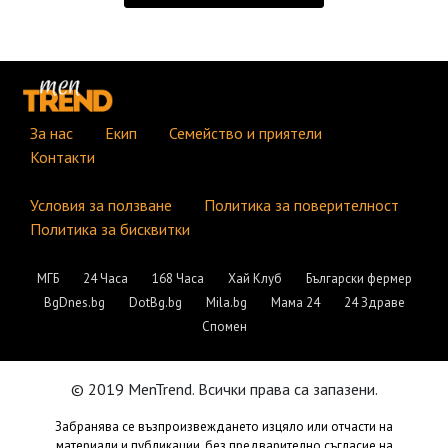
За нас
Екип
Семейство и приятели
Контакти
Условия за ползване
Политика за поверителност
Политика за бисквитки
МГБ
24 Часа
168 Часа
Хай Клуб
Български фермер
BgDnes.bg
DotBg.bg
Mila.bg
Мама 24
24 Здраве
Спомен
© 2019 MenTrend. Всички права са запазени.
Забранява се възпроизвеждането изцяло или отчасти на
материали и публикации, без предварително съгласие на