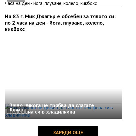
На 83 г. Мик Джагър е обсебен за тялото си:
по 2 часа на ден - йога, плуване, колело,
кикбокс
Защо никога не трябва да слагате
Джаджи
телефона си в хладилника