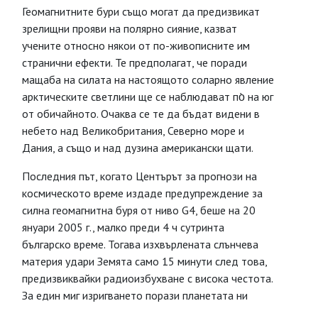
Геомагнитните бури също могат да предизвикат
зрелищни прояви на полярно сияние, казват
учените относно някои от по-живописните им
странични ефекти. Те предполагат, че поради
мащаба на силата на настоящото соларно явление
арктическите светлини ще се наблюдават по̀ на юг
от обичайното. Очаква се те да бъдат видени в
небето над Великобритания, Северно море и
Дания, а също и над дузина американски щати.
Последния път, когато Центърът за прогнози на
космическото време издаде предупреждение за
силна геомагнитна буря от ниво G4, беше на 20
януари 2005 г., малко преди 4 ч сутринта
българско време. Тогава изхвърлената слънчева
материя удари Земята само 15 минути след това,
предизвиквайки радиоизбухване с висока честота.
За един миг изригването порази планетата ни