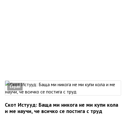
Екран
Скот Истууд: Баща ми никога не ми купи кола
и ме научи, че всичко се постига с труд