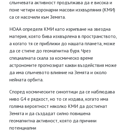
слънчевата активност продължава да е висока и
поне четири коронарни масови изхвърляния (КМИ)
са се насочили към Земята.
НОАА определя КМИ като изригване на звездна
материя, която бива изхвърлена в пространството,
а когато тя се приближи до нашата планета, може
да се стигне до геомагнитна буря. Чрез
специалната скала за космическо време
астрономите прогнозират какви въздействия може
да има слънчевото влияние на Земята и около
нейната орбита.
Според космическите синоптици да се наблюдава
ниво G4 е рядкост, но то се издава, когато има
голяма вероятност няколко КМИ да достигнат
Земята и да създадат силно повишена
геомагнитна активност, която да причини
потенциални