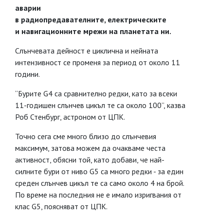
аварии
в радиопредавателните, електрическите
и навигационните мрежи на планетата ни.
Слънчевата дейност е циклична и нейната
интензивност се променя за период от около 11
години.
“Бурите G4 са сравнително редки, като за всеки
11-годишен слънчев цикъл те са около 100”, казва
Роб Стенбург, астроном от ЦПК.
Точно сега сме много близо до слънчевия
максимум, затова можем да очакваме честа
активност, обясни той, като добави, че най-
силните бури от ниво G5 са много редки - за един
среден слънчев цикъл те са само около 4 на брой.
По време на последния не е имало изригвания от
клас G5, поясняват от ЦПК.