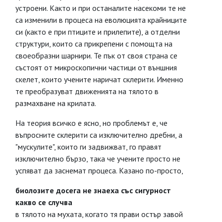
устроени. Както и при останалите насекоми те не
са изменили в процеса на еволюцията крайниците
си (както е при птиците и прилепите), а отделни
структури, които са прикрепени с помощта на
своеобразни шарнири. Те пък от своя страна се
състоят от микроскопични частици от външния
скелет, които учените наричат склерити. Именно
те преобразуват движенията на тялото в
размахване на крилата.
На теория всичко е ясно, но проблемът е, че
въпросните склерити са изключително дребни, а
"мускулите", които ги задвижват, го правят
изключително бързо, така че учените просто не
успяват да заснемат процеса. Казано по-просто,
биолозите досега не знаеха със сигурност
какво се случва
в тялото на мухата, когато тя прави остър завой