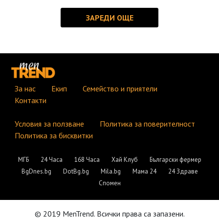
За нас
Екип
Семейство и приятели
Контакти
Условия за ползване
Политика за поверителност
Политика за бисквитки
МГБ
24 Часа
168 Часа
Хай Клуб
Български фермер
BgDnes.bg
DotBg.bg
Mila.bg
Мама 24
24 Здраве
Спомен
© 2019 MenTrend. Всички права са запазени.