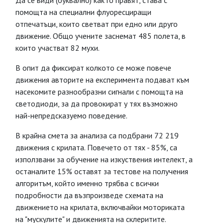
Да се види (буквално) как го правят, става с
помощта на специални флуоресциращи
отпечатъци, които светват при едно или друго
движение. Общо учените заснемат 485 полета, в
които участват 82 мухи.
В опит да фиксират колкото се може повече
движения авторите на експеримента подават към
насекомите разнообразни сигнали с помощта на
светодиоди, за да провокират у тях възможно
най-непредсказуемо поведение.
В крайна смета за анализа са подбрани 72 219
движения с крилата. Повечето от тях - 85%, са
използвани за обучение на изкуствения интелект, а
останалите 15% оставят за тестове на получения
алгоритъм, който именно трябва с всички
подробности да възпроизведе схемата на
движението на крилата, включвайки моториката
на "мускулите" и движенията на склеритите.