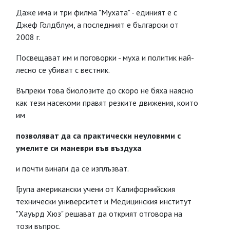
Даже има и три филма "Мухата" - единият е с
Джеф Голдблум, а последният е български от
2008 г.
Посвещават им и поговорки - муха и политик най-
лесно се убиват с вестник.
Въпреки това биолозите до скоро не бяха наясно
как тези насекоми правят резките движения, които
им
позволяват да са практически неуловими с
умелите си маневри във въздуха
и почти винаги да се изплъзват.
Група американски учени от Калифорнийския
технически университет и Медицинския институт
"Хауърд Хюз" решават да открият отговора на
този въпрос.