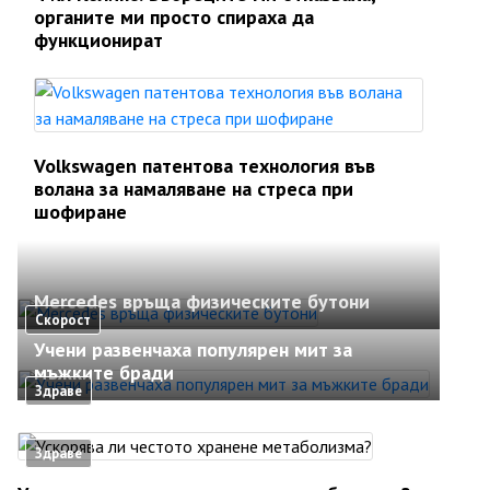
органите ми просто спираха да
функционират
Volkswagen патентова технология във
волана за намаляване на стреса при
шофиране
Mercedes връща физическите бутони
Скорост
Учени развенчаха популярен мит за
мъжките бради
Здраве
Здраве