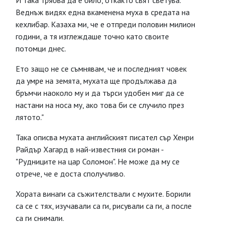
И така трябва да е било, откакто свят светува.
Веднъж видях една вкаменена муха в средата на
кехлибар. Казаха ми, че е отпреди половин милион
години, а тя изглеждаше точно като своите
потомци днес.
Ето защо не се съмнявам, че и последният човек
да умре на земята, мухата ще продължава да
бръмчи наоколо му и да търси удобен миг да се
настани на носа му, ако това би се случило през
лятото."
Така описва мухата английският писател сър Хенри
Райдър Хагард в най-известния си роман -
"Рудниците на цар Соломон". Не може да му се
отрече, че е доста сполучливо.
Хората винаги са съжителствали с мухите. Борили
са се с тях, изучавали са ги, рисували са ги, а после
са ги снимали.