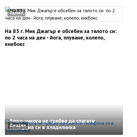
Здраве
На 83 г. Мик Джагър е обсебен за тялото си:
по 2 часа на ден - йога, плуване, колело,
кикбокс
Защо никога не трябва да слагате
Джаджи
телефона си в хладилника