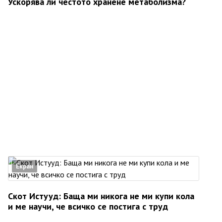
Ускорява ли честото хранене метаболизма?
Екран
Скот Истууд: Баща ми никога не ми купи кола
и ме научи, че всичко се постига с труд