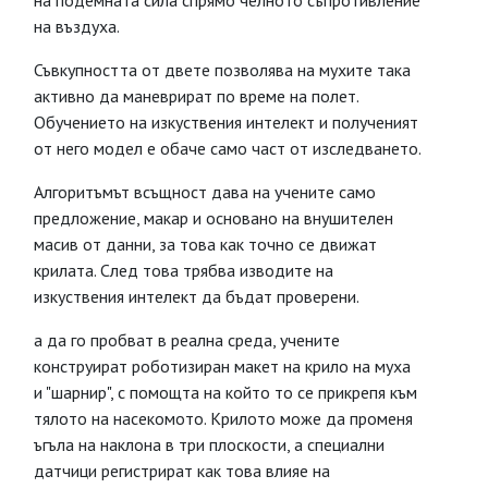
на подемната сила спрямо челното съпротивление
на въздуха.
Съвкупността от двете позволява на мухите така
активно да маневрират по време на полет.
Обучението на изкуствения интелект и полученият
от него модел е обаче само част от изследването.
Алгоритъмът всъщност дава на учените само
предложение, макар и основано на внушителен
масив от данни, за това как точно се движат
крилата. След това трябва изводите на
изкуствения интелект да бъдат проверени.
а да го пробват в реална среда, учените
конструират роботизиран макет на крило на муха
и "шарнир", с помощта на който то се прикрепя към
тялото на насекомото. Крилото може да променя
ъгъла на наклона в три плоскости, а специални
датчици регистрират как това влияе на