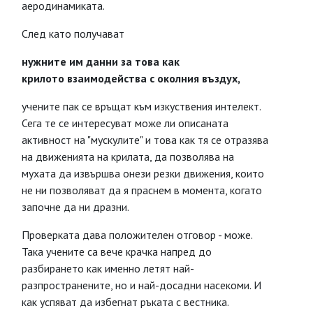
аеродинамиката.
След като получават
нужните им данни за това как
крилото взаимодейства с околния въздух,
учените пак се връщат към изкуствения интелект.
Сега те се интересуват може ли описаната
активност на "мускулите" и това как тя се отразява
на движенията на крилата, да позволява на
мухата да извършва онези резки движения, които
не ни позволяват да я праснем в момента, когато
започне да ни дразни.
Проверката дава положителен отговор - може.
Така учените са вече крачка напред до
разбирането как именно летят най-
разпространените, но и най-досадни насекоми. И
как успяват да избегнат ръката с вестника.