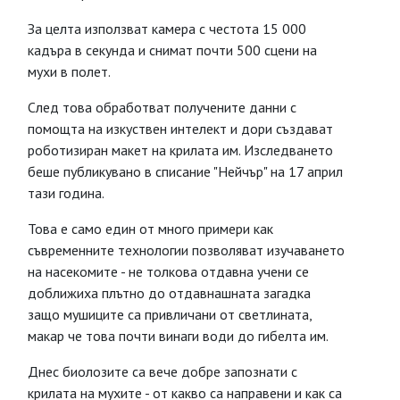
За целта използват камера с честота 15 000
кадъра в секунда и снимат почти 500 сцени на
мухи в полет.
След това обработват получените данни с
помощта на изкуствен интелект и дори създават
роботизиран макет на крилата им. Изследването
беше публикувано в списание "Нейчър" на 17 април
тази година.
Това е само един от много примери как
съвременните технологии позволяват изучаването
на насекомите - не толкова отдавна учени се
доближиха плътно до отдавнашната загадка
защо мушиците са привличани от светлината,
макар че това почти винаги води до гибелта им.
Днес биолозите са вече добре запознати с
крилата на мухите - от какво са направени и как са