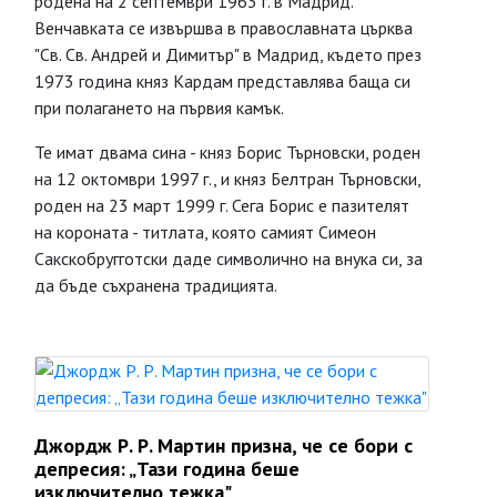
родена на 2 септември 1963 г. в Мадрид.
Венчавката се извършва в православната църква
"Св. Св. Андрей и Димитър" в Мадрид, където през
1973 година княз Кардам представлява баща си
при полагането на първия камък.
Те имат двама сина - княз Борис Търновски, роден
на 12 октомври 1997 г., и княз Белтран Търновски,
роден на 23 март 1999 г. Сега Борис е пазителят
на короната - титлата, която самият Симеон
Сакскобругготски даде символично на внука си, за
да бъде съхранена традицията.
Джордж Р. Р. Мартин призна, че се бори с
депресия: „Тази година беше
изключително тежка"