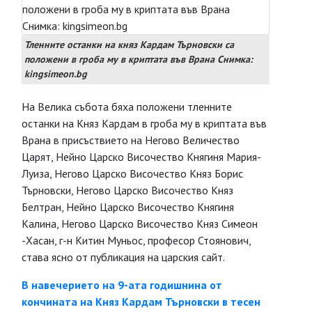
Тленните останки на княз Кардам Търновски са
положени в гроба му в криптата във Врана Снимка:
kingsimeon.bg
На Велика събота бяха положени тленните
останки на Княз Кардам в гроба му в криптата във
Врана в присъствието на Негово Величество
Царят, Нейно Царско Височество Княгиня Мария-
Луиза, Негово Царско Височество Княз Борис
Търновски, Негово Царско Височество Княз
Белтран, Нейно Царско Височество Княгиня
Калина, Негово Царско Височество Княз Симеон
-Хасан, г-н Китин Муньос, професор Стоянович,
става ясно от публикация на царския сайт.
В навечерието на 9-ата годишнина от
кончината на Княз Кардам Търновски в тесен