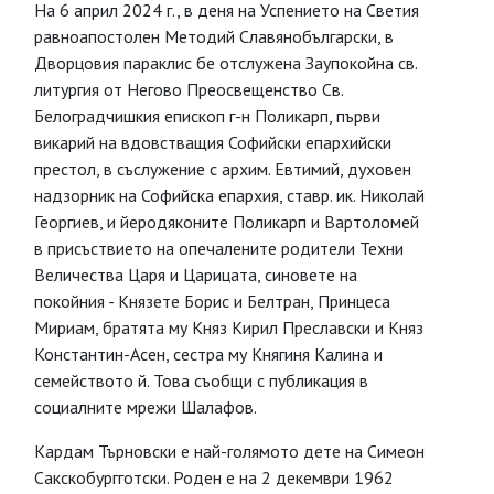
На 6 април 2024 г., в деня на Успението на Светия
равноапостолен Методий Славянобългарски, в
Дворцовия параклис бе отслужена Заупокойна св.
литургия от Негово Преосвещенство Св.
Белоградчишкия епископ г-н Поликарп, първи
викарий на вдовстващия Софийски епархийски
престол, в съслужение с архим. Евтимий, духовен
надзорник на Софийска епархия, ставр. ик. Николай
Георгиев, и йеродяконите Поликарп и Вартоломей
в присъствието на опечалените родители Техни
Величества Царя и Царицата, синовете на
покойния - Князете Борис и Белтран, Принцеса
Мириам, братята му Княз Кирил Преславски и Княз
Константин-Асен, сестра му Княгиня Калина и
семейството й. Това съобщи с публикация в
социалните мрежи Шалафов.
Кардам Търновски е най-голямото дете на Симеон
Сакскобургготски. Роден е на 2 декември 1962