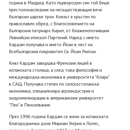
година в Мадрид. Като първороден син той беше
престолонаследник на несъществуващия вече
български царски трон. Князът е кръстен по
православен обред, с благословението на
Българския патриарх Кирил, от блаженопочившия
Левкийски епископ Партений. Наред с името
Кардам получава и името Йоан в чест на
Всебългарския покровител Св. Йоан Рилски.
Княз Кардам завършва Френския лицей в
испанската столица, а след това философия и
международна икономика в университета "Кларк"
в САЩ. Получава степен по селскостопанска
икономика, специализира агроиндустрия и
хидромелиорации в американския университет
"Пен" в Пенсилвания.
През 1996 година Кардам се жени за испанската
благородничка доня Мириам Унгрия и Лопес,