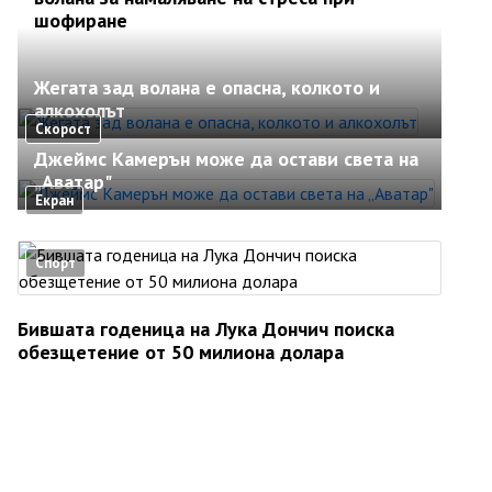
шофиране
Жегата зад волана е опасна, колкото и
алкохолът
Скорост
Джеймс Камерън може да остави света на
„Аватар"
Екран
Спорт
Бившата годеница на Лука Дончич поиска
обезщетение от 50 милиона долара