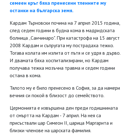
семеен кръг бяха пренесени тленните му
останки на българска земя.
Кардам Търновски почина на 7 април 2015 година,
след седем години в будна кома в мадридската
болница „Санчинаро". При катастрофа на 15 август
2008 Кардам и съпругата му пострадаха тежко.
Тогава колата им излита от пътя и се удря в дърво.
И двамата бяха хоспитализирани, но Кардам
получава тежка мозъчна травма и седем години
остана в кома.
Тялото му е било пренесено в София, за да намери
вечния си покой в близост до семейството.
Цермонията е извършена ден преди годишнината
от смъртта на Кардам - 7 април. На нея са
присъствали цар Симеон II, царица Маргарита и
близки членове на царската фамилия.