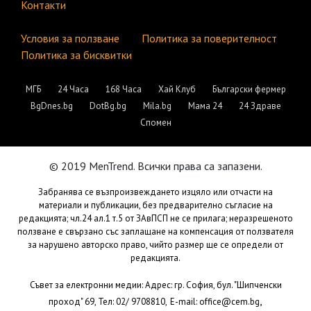
Контакти
Условия за ползване
Политика за поверителност
Политика за бисквитки
МГБ
24 Часа
168 Часа
Хай Клуб
Български фермер
BgDnes.bg
DotBg.bg
Mila.bg
Мама 24
24 Здраве
Спомен
© 2019 MenTrend. Всички права са запазени.
Забранява се възпроизвеждането изцяло или отчасти на
материали и публикации, без предварително съгласие на
редакцията; чл.24 ал.1 т.5 от ЗАвПСП не се прилага; неразрешеното
ползване е свързано със заплащане на компенсация от ползвателя
за нарушено авторско право, чийто размер ще се определи от
редакцията.
Съвет за електронни медии: Адрес: гр. София, бул. "Шипченски
,
проход" 69, Тел: 02/ 9708810,
E-mail:
office@cem.bg