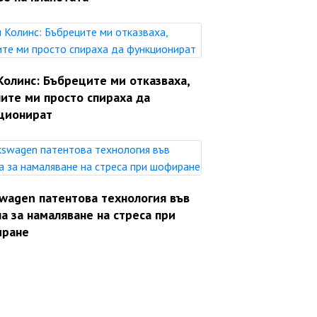
Колинс: Бъбреците ми отказваха,
ите ми просто спираха да
ционират
swagen патентова технология във
а за намаляване на стреса при
ране