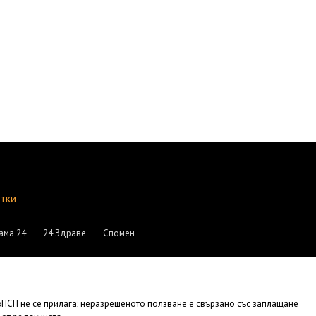
итки
ама 24
24 Здраве
Спомен
АвПСП не се прилага; неразрешеното ползване е свързано със заплащане