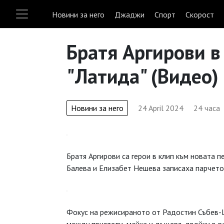
Новини за него
Джаджи
Спорт
Скорост
Братя Аргирови в
"Латида" (Видео)
Новини за него
24 April 2024
24 часа
Братя Аргирови са герои в клип към новата пе
Балева и Елизабет Нешева записаха парчето 
Фокус на режисираното от Радостин Събев-