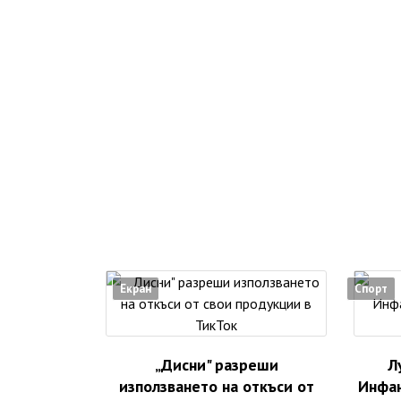
Екран
Спорт
„Дисни" разреши
Л
използването на откъси от
Инфан