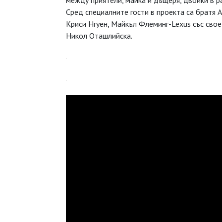
между приятели, майка и дъщеря, двойки в р
Сред специалните гости в проекта са братя А
Криси Нгуен, Майкъл Флеминг-Lexus със сво
Никол Оташлийска.