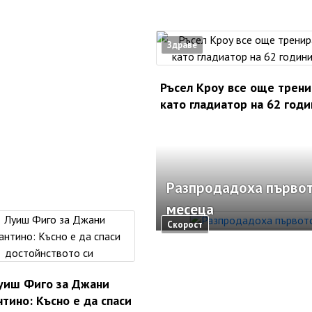
Здраве
Ръсел Кроу все още трени
като гладиатор на 62 годи
Разпродадоха първото
месеца
Скорост
уиш Фиго за Джани
тино: Късно е да спаси