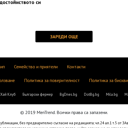
достойнството си
кип
Семейство и приятели
Контакти
олзване
Политика за поверителност
Политика за бискв
Хай Клуб
Български фермер
BgDnes.bg
DotBg.bg
Mila.bg
М
© 2019 MenTrend. Всички права са запазени.
бликации, без предварително съгласие на редакцията; чл.24 ал.1 т.5 от З