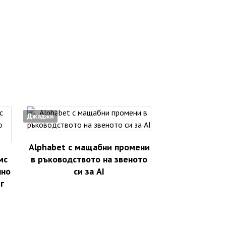
Джаджи
Alphabet с мащабни промени
мс
в ръководството на звеното
лно
си за AI
г