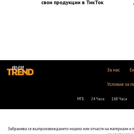
свои продукции в ТикТок
За нас
Е
Условия за п
МГБ
24 Часа
168 Часа
Забранява се възпроизвеждането изцяло или отчасти на материали и пу