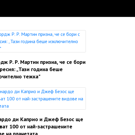
ж Р. Р. Мартин призна, че се бори
ресия: „Тази година беше
ючително тежка"
ардо ди Каприо и Джеф Безос ще
яват 100 от най-застрашените
ве на планетата