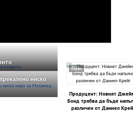
рито
Екран
 прекалено ниско
Продуцент: Новият Джей
Бонд трябва да бъде напъ
различен от Даниел Крей