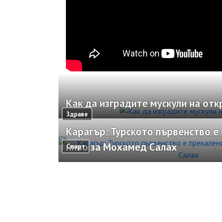
Как да изградите мускули на отк
Здраве
Карагър: Турското първенство е
ниво за Мохамед Салах
Спорт