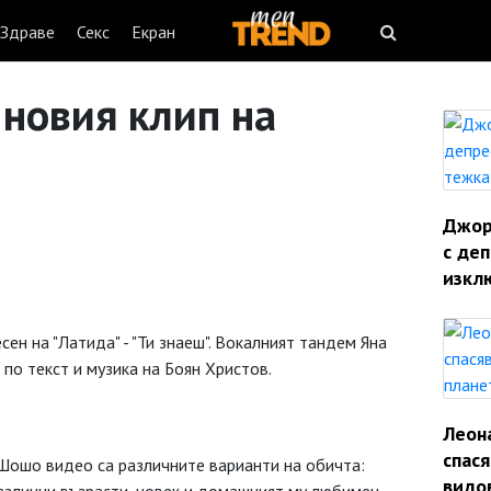
Здраве
Секс
Екран
 новия клип на
Джорд
с деп
изкл
сен на "Латида" - "Ти знаеш". Вокалният тандем Яна
по текст и музика на Боян Христов.
Леон
спас
Шошо видео са различните варианти на обичта:
видо