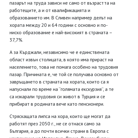
пазарът на труда зависи не само от възрастта на
работещите, а и от квалификацията и
образованието им. В Сливен например делът на
хората между 20 и 64 години с основно и по-
ниско образование е най-високият в страната –
37,7%.
А за Кърджали, независимо че е единствената
област извън столицата, в която има прираст на
населението, това не помага особено на трудовия
пазар. Причината е, че той се получава основно от
завръщането в страната на хората, които са я
напуснали по време на “голямата екскурзия”, а те
са изкарали трудовия си живот в Турция и се
прибират в родината вече като пенсионери.
Стряскащата липса на хора, които ще могат да
работят през 2050 г., не се отнася само за
България, а до почти всички страни в Европа с