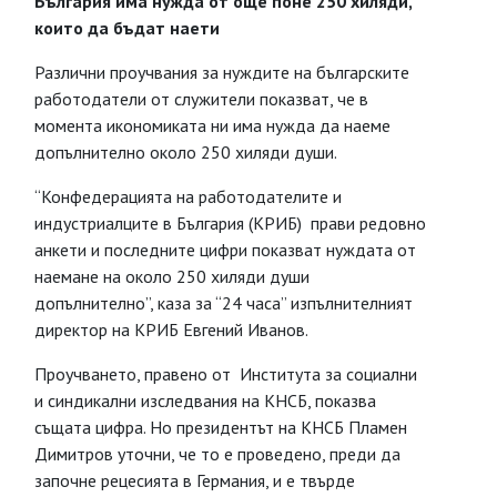
България има нужда от още поне 250 хиляди,
които да бъдат наети
Различни проучвания за нуждите на българските
работодатели от служители показват, че в
момента икономиката ни има нужда да наеме
допълнително около 250 хиляди души.
“Конфедерацията на работодателите и
индустриалците в България (КРИБ) прави редовно
анкети и последните цифри показват нуждата от
наемане на около 250 хиляди души
допълнително”, каза за “24 часа” изпълнителният
директор на КРИБ Евгений Иванов.
Проучването, правено от Института за социални
и синдикални изследвания на КНСБ, показва
същата цифра. Но президентът на КНСБ Пламен
Димитров уточни, че то е проведено, преди да
започне рецесията в Германия, и е твърде