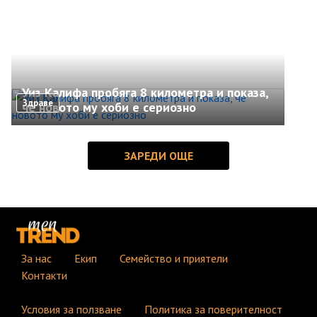
Уиз Калифа пробяга 8 километра и показа,
Здраве
че новото му хоби е сериозно
За нас
Екип
Семейство и приятели
Контакти
Условия за ползване
Политика за поверителност