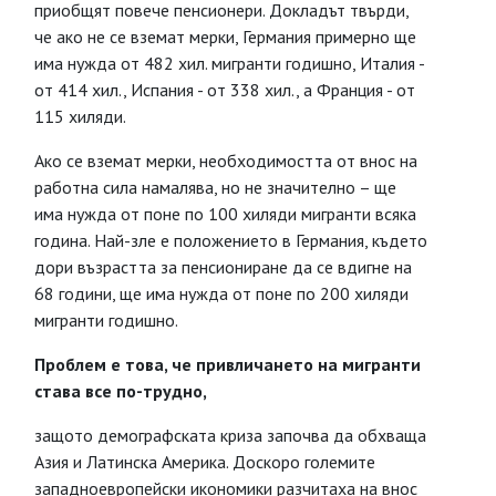
приобщят повече пенсионери. Докладът твърди,
че ако не се вземат мерки, Германия примерно ще
има нужда от 482 хил. мигранти годишно, Италия -
от 414 хил., Испания - от 338 хил., а Франция - от
115 хиляди.
Ако се вземат мерки, необходимостта от внос на
работна сила намалява, но не значително – ще
има нужда от поне по 100 хиляди мигранти всяка
година. Най-зле е положението в Германия, където
дори възрастта за пенсиониране да се вдигне на
68 години, ще има нужда от поне по 200 хиляди
мигранти годишно.
Проблем е това, че привличането на мигранти
става все по-трудно,
защото демографската криза започва да обхваща
Азия и Латинска Америка. Доскоро големите
западноевропейски икономики разчитаха на внос