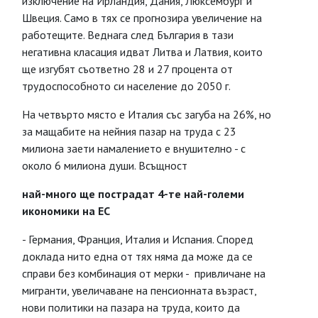
изключение на Ирландия, Дания, Люксембург и
Швеция. Само в тях се прогнозира увеличение на
работещите. Веднага след България в тази
негативна класация идват Литва и Латвия, които
ще изгубят съответно 28 и 27 процента от
трудоспособното си население до 2050 г.
На четвърто място е Италия със загуба на 26%, но
за мащабите на нейния пазар на труда с 23
милиона заети намалението е внушително - с
около 6 милиона души. Всъщност
най-много ще пострадат 4-те най-големи
икономики на ЕС
- Германия, Франция, Италия и Испания. Според
доклада нито една от тях няма да може да се
справи без комбинация от мерки - привличане на
мигранти, увеличаване на пенсионната възраст,
нови политики на пазара на труда, които да