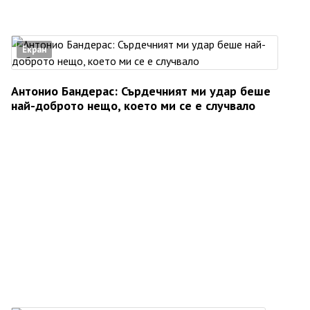
Екран
Антонио Бандерас: Сърдечният ми удар беше
най-доброто нещо, което ми се е случвало