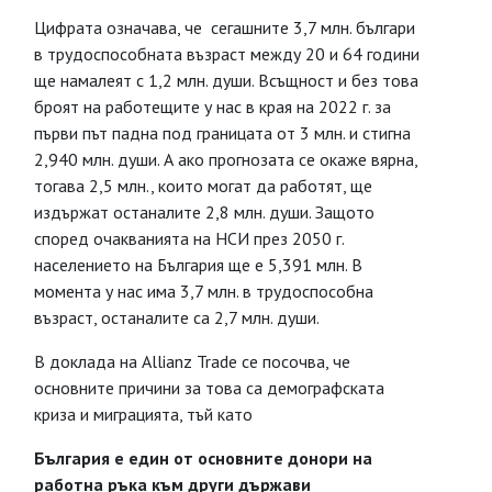
Цифрата означава, че сегашните 3,7 млн. българи
в трудоспособната възраст между 20 и 64 години
ще намалеят с 1,2 млн. души. Всъщност и без това
броят на работещите у нас в края на 2022 г. за
първи път падна под границата от 3 млн. и стигна
2,940 млн. души. А ако прогнозата се окаже вярна,
тогава 2,5 млн., които могат да работят, ще
издържат останалите 2,8 млн. души. Защото
според очакванията на НСИ през 2050 г.
населението на България ще е 5,391 млн. В
момента у нас има 3,7 млн. в трудоспособна
възраст, останалите са 2,7 млн. души.
В доклада на Allianz Trade се посочва, че
основните причини за това са демографската
криза и миграцията, тъй като
България е един от основните донори на
работна ръка към други държави