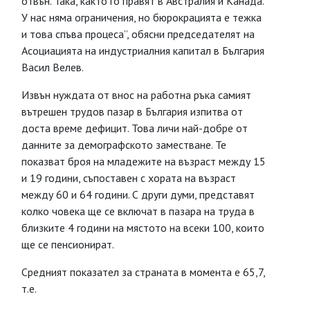
отвън. Така, както го правят в Австралия и Канада.
У нас няма ограничения, но бюрокрацията е тежка
и това спъва процеса”, обясни председателят на
Асоциацията на индустриалния капитал в България
Васил Велев.
Извън нуждата от внос на работна ръка самият
вътрешен трудов пазар в България изпитва от
доста време дефицит. Това личи най-добре от
данните за демографското заместване. Те
показват броя на младежите на възраст между 15
и 19 години, съпоставен с хората на възраст
между 60 и 64 години. С други думи, представят
колко човека ще се включат в пазара на труда в
близките 4 години на мястото на всеки 100, които
ще се пенсионират.
Средният показател за страната в момента е 65,7,
т.е.