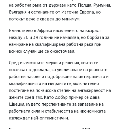
на работна ръка от държави като Полша, Румъния,
България и останалите от Източна Европа, но
потокът вече е сведен до минимум.
Единствено в Африка населението на възраст
между 20 и 39 години не намалява, но борбата за
намиране на квалифицирана работна ръка при
всички случаи ще се ожесточава.
Сред възможните мерки и решения, които се
посочват в доклада, са увеличаване на реалните
работни часове и подобряване на интеграцията и
квалификацията на мигрантите, включително
постигане на по-висока степен на ангажираност на
жените сред тях. Като добър пример се дава
Швеция, където перспективите за запазване на
работната сила и стабилността на икономиката
изглеждат най-оптимистични.