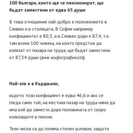
100 българи, които ще се пенсионират, ще
бъдат заместени от едва 65 души
В това отношение най-добро е положението в
Сливен и в столицата. В София например
коефициентът е 80,3, а в Сливен дори е 87,4, т.е.
там всеки 100 човека, на които предстои да
излязат от пазара на труда, ще бъдат заместени
от 87,34 души (
виж инфографиката
).
Най-зле е в Кърджали,
където този коефициент е едва 46,6 и ако се
гледа само той, на местния пазар на труда няма да
има кой да замести дори половината от скоро
излизащите в пенсия.
Тези числа са до голяма степен условни, защото