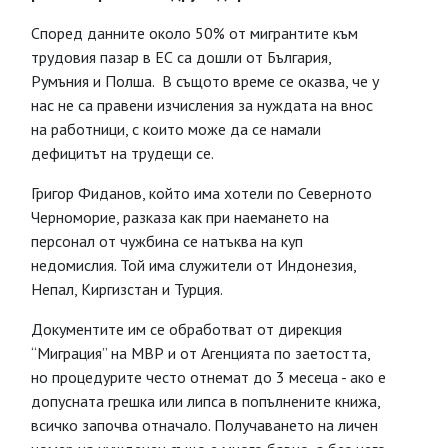
Според данните около 50% от мигрантите към
трудовия пазар в EС са дошли от България,
Румъния и Полша. В същото време се оказва, че у
нас не са правени изчисления за нуждата на внос
на работници, с които може да се намали
дефицитът на трудещи се.
Григор Фиданов, който има хотели по Северното
Черноморие, разказа как при наемането на
персонал от чужбина се натъква на куп
недомислия. Той има служители от Индонезия,
Непал, Киргизстан и Турция.
Документите им се обработват от дирекция
“Миграция” на МВР и от Агенцията по заетостта,
но процедурите често отнемат до 3 месеца - ако е
допусната грешка или липса в попълнените книжа,
всичко започва отначало. Получаването на личен