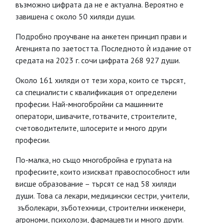
възможно цифрата да не е актуална. Вероятно е
завишена с около 50 хиляди души.
Подробно проучване на анкетен принцип прави и
Агенцията по заетостта. Последното ѝ издание от
средата на 2023 г. сочи цифрата 268 927 души.
Около 161 хиляди от тези хора, които се търсят,
са специалисти с квалификация от определени
професии. Най-многобройни са машинните
оператори, шивачите, готвачите, строителите,
счетоводителите, шлосерите и много други
професии.
По-малка, но също многобройна е групата на
професиите, които изискват правоспособност или
висше образование – търсят се над 58 хиляди
души. Това са лекари, медицински сестри, учители,
зъболекари, зъботехници, строителни инженери,
агрономи, психолози, фармацевти и много други.