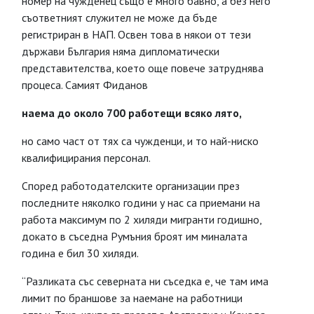
номер на чужденец също е много бавно, а без него
съответният служител не може да бъде
регистриран в НАП. Освен това в някои от тези
държави България няма дипломатически
представителства, което още повече затруднява
процеса. Самият Фиданов
наема до около 700 работещи всяко лято,
но само част от тях са чужденци, и то най-ниско
квалифицирания персонал.
Според работодателските организации през
последните няколко години у нас са приемани на
работа максимум по 2 хиляди мигранти годишно,
докато в съседна Румъния броят им миналата
година е бил 30 хиляди.
“Разликата със северната ни съседка е, че там има
лимит по браншове за наемане на работници