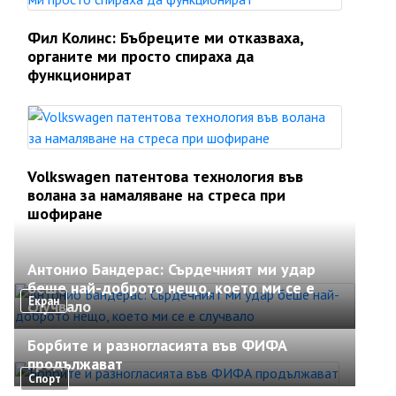
Фил Колинс: Бъбреците ми отказваха,
органите ми просто спираха да
функционират
Volkswagen патентова технология във
волана за намаляване на стреса при
шофиране
Антонио Бандерас: Сърдечният ми удар
беше най-доброто нещо, което ми се е
Екран
случвало
Борбите и разногласията във ФИФА
продължават
Спорт