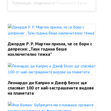
Публикация, споделена от 𝚅𝚕𝚊𝚍𝚒𝚖𝚒𝚛 𝙺𝚊𝚛𝚊𝚖𝚊𝚣𝚘𝚟 (@v.karamazov)
Джордж Р. Р. Мартин призна, че се бори с
депресия: „Тази година беше
изключително тежка"
Леонардо ди Каприо и Джеф Безос ще
спасяват 100 от най-застрашените видове
на планетата