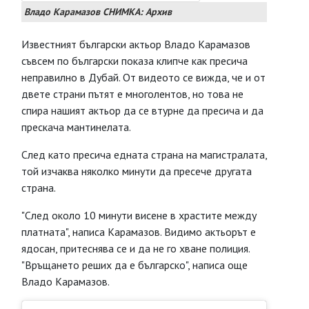
Владо Карамазов СНИМКА: Архив
Известният български актьор Владо Карамазов
съвсем по български показа клипче как пресича
неправилно в Дубай. От видеото се вижда, че и от
двете страни пътят е многолентов, но това не
спира нашият актьор да се втурне да пресича и да
прескача мантинелата.
След като пресича едната страна на магистралата,
той изчаква няколко минути да пресече другата
страна.
"След около 10 минути висене в храстите между
платната", написа Карамазов. Видимо актьорът е
ядосан, притеснява се и да не го хване полиция.
"Връщането реших да е българско", написа още
Владо Карамазов.