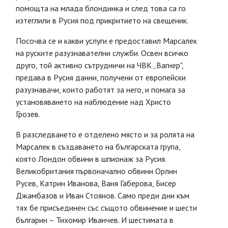
помощта на млада блондинка и след това са го
изтеглили в Русия под прикритието на свещеник.
Посочва се и какви услуги е предоставил Марсалек
на руските разузнавателни служби. Освен всичко
друго, той активно сътрудничи на ЧВК „Вагнер",
предава в Русия данни, получени от европейски
разузнавачи, които работят за него, и помага за
установяването на наблюдение над Христо
Грозев.
В разследването е отделено място и за ролята на
Марсалек в създаването на българската група,
която Лондон обвини в шпионаж за Русия.
Великобритания първоначално обвини Орлин
Русев, Катрин Иванова, Ваня Габерова, Бисер
Джамбазов и Иван Стоянов. Само преди дни към
тях бе присъединен със същото обвинение и шести
българин – Тихомир Иванчев. И шестимата в