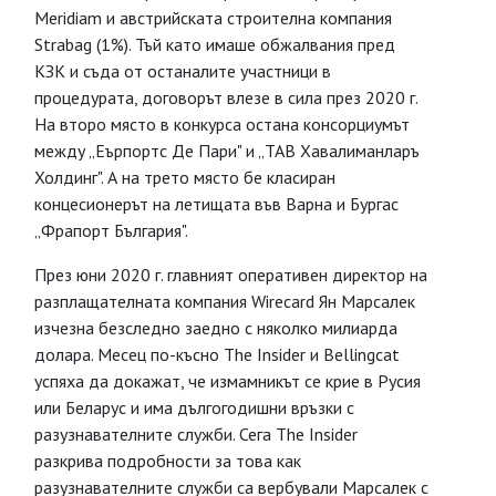
Meridiam и австрийската строителна компания
Strabag (1%). Тъй като имаше обжалвания пред
КЗК и съда от останалите участници в
процедурата, договорът влезе в сила през 2020 г.
На второ място в конкурса остана консорциумът
между „Еърпортс Де Пари" и „ТАВ Хавалиманларъ
Холдинг". А на трето място бе класиран
концесионерът на летищата във Варна и Бургас
„Фрапорт България".
През юни 2020 г. главният оперативен директор на
разплащателната компания Wirecard Ян Марсалек
изчезна безследно заедно с няколко милиарда
долара. Месец по-късно The Insider и Bellingcat
успяха да докажат, че измамникът се крие в Русия
или Беларус и има дългогодишни връзки с
разузнавателните служби. Сега The Insider
разкрива подробности за това как
разузнавателните служби са вербували Марсалек с