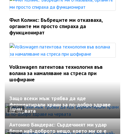
Фил Колинс: Бъбреците ми отказваха,
органите ми просто спираха да
функционират
Volkswagen патентова технология във
волана за намаляване на стреса при
шофиране
Защо всеки мъж трябва да яде
ферментирали храни за по-добро здраве
Здраве
на червата
Антонио Бандерас: Сърдечният ми удар
беше най-доброто нещо, което ми се е