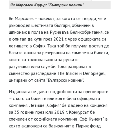
Ян Марсалек Кадър: "Български новини"
Ян Марсалек – човекът, за когото се твърди, че е
ръководел шестимата българи, обвинени в
шпионаж в полза на Русия във Великобритания, се
е опитал да купи през 2021 г. чрез офшорката си
летището в София. Така той би получил достъп до
базите данни за резервации на самолетни билети,
които са толкова важни за руските
разузнавателни служби. Това разкриват в
съвместно разследване The Insider и Der Spiеgel,
цитирани от сайта "Български новини".
Изданията не дават подробности за преговорите
– с кого са били те или коя е била офшорната
компания. Летище „София" бе дадено на концесия
за 35 години през юли 2019 г. Конкурсът бе
спечелен от софийската компания „Соф Кънект", в
която акционери са базираният в Париж фонд