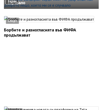
Екран
случвало
Спорт
Борбите и разногласията във ФИФА
продължават