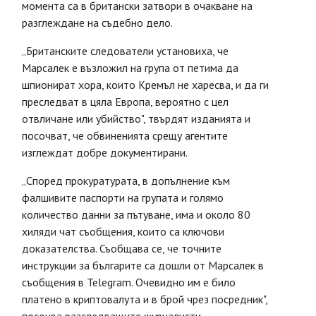
момента са в британски затвори в очакване на
разглеждане на съдебно дело.
„Британските следователи установиха, че
Марсалек е възложил на група от петима да
шпионират хора, които Кремъл не харесва, и да ги
преследват в цяла Европа, вероятно с цел
отвличане или убийство", твърдят изданията и
посочват, че обвиненията срещу агентите
изглеждат добре документирани.
„Според прокуратурата, в допълнение към
фалшивите паспорти на групата и голямо
количество данни за пътуване, има и около 80
хиляди чат съобщения, които са ключови
доказателства. Съобщава се, че точните
инструкции за българите са дошли от Марсалек в
съобщения в Telegram. Очевидно им е било
платено в криптовалута и в брой чрез посредник",