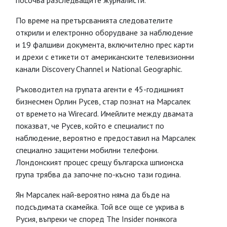
посочва разследващите журналисти.
По време на претърсванията следователите
открили и електронно оборудване за наблюдение
и 19 фалшиви документа, включително прес карти
и дрехи с етикети от американските телевизионни
канали Discovery Channel и National Geographic.
Ръководител на групата агенти е 45-годишният
бизнесмен Орлин Русев, стар познат на Марсалек
от времето на Wirecard. Имейлите между двамата
показват, че Русев, който е специалист по
наблюдение, вероятно е предоставил на Марсалек
специално защитени мобилни телефони.
Лондонският процес срещу българска шпионска
група трябва да започне по-късно тази година.
Ян Марсалек най-вероятно няма да бъде на
подсъдимата скамейка. Той все още се укрива в
Русия, въпреки че според The ​​Insider понякога