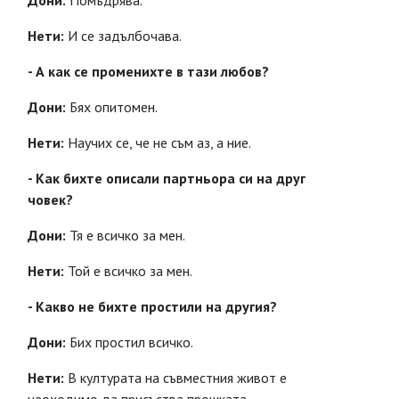
Дони:
Помъдрява.
Нети:
И се задълбочава.
- А как се променихте в тази любов?
Дони:
Бях опитомен.
Нети:
Научих се, че не съм аз, а ние.
- Как бихте описали партньора си на друг
човек?
Дони:
Тя е всичко за мен.
Нети:
Той е всичко за мен.
- Какво не бихте простили на другия?
Дони:
Бих простил всичко.
Нети:
В културата на съвместния живот е