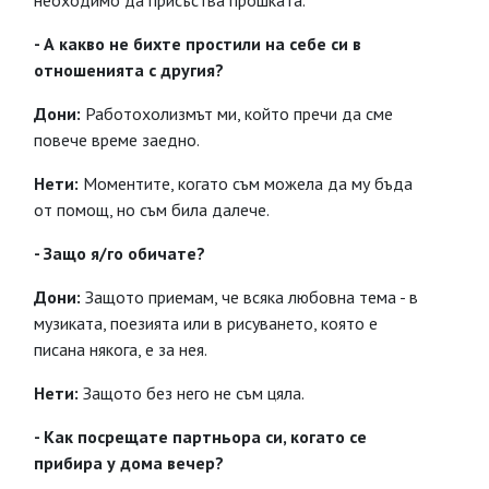
неоходимо да присъства прошката.
- А какво не бихте простили на себе си в
отношенията с другия?
Дони:
Работохолизмът ми, който пречи да сме
повече време заедно.
Нети:
Моментите, когато съм можела да му бъда
от помощ, но съм била далече.
- Защо я/го обичате?
Дони:
Защото приемам, че всяка любовна тема - в
музиката, поезията или в рисуването, която е
писана някога, е за нея.
Нети:
Защото без него не съм цяла.
- Как посрещате партньора си, когато се
прибира у дома вечер?