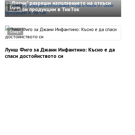
„Дисни" разреши използването на откъси
Екран
от свои продукции в ТикТок
Спорт
Луиш Фиго за Джани Инфантино: Късно е да
спаси достойнството си