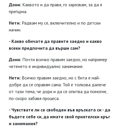
Дони:
Каквото и да правя, го зарязвам, за да я
прегърна.
Нети:
Радвам му се, включително и по детски
начин.
- Какво обичате да правите заедно и какво
всеки предпочита да върши сам?
Дони:
Почти всичко правим заедно, но например
четенето е индивидуално занимание.
Нети:
Всичко правим заедно, но с бита е най-
добре да се справям сама. Той е толкова далече
от тази тема, че дори и да се опитва да помогне,
по-скоро забавя процеса.
- Чувствате ли се свободен във връзката си - да
бъдете себе си, да имате свой приятелски кръг
и занимания?