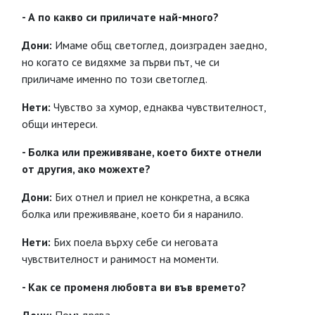
- А по какво си приличате най-много?
Дони:
Имаме общ светоглед, доизграден заедно,
но когато се видяхме за първи път, че си
приличаме именно по този светоглед.
Нети:
Чувство за хумор, еднаква чувствителност,
общи интереси.
- Болка или преживяване, което бихте отнели
от другия, ако можехте?
Дони:
Бих отнел и приел не конкретна, а всяка
болка или преживяване, което би я наранило.
Нети:
Бих поела върху себе си неговата
чувствителност и ранимост на моменти.
- Как се променя любовта ви във времето?