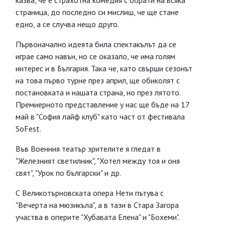
казва, че е страхотна комедия с обрати на всяка
страница, до последно си мислиш, че ще стане
едно, а се случва нещо друго.
Първоначално идеята била спектакълът да се
играе само навън, но се оказало, че има голям
интерес и в България. Така че, като свърши сезонът
на това първо турне през април, ще обиколят с
постановката и нашата страна, но през лятото.
Премиерното представление у нас ще бъде на 17
май в "София лайф клуб" като част от фестивала
SoFest.
Във Военния театър зрителите я гледат в
"Железният светилник", "Хотел между тоя и оня
свят", "Урок по български" и др.
С Великотърновската опера Нети пътува с
"Вечерта на мюзикъла", а в тази в Стара Загора
участва в оперите "Хубавата Елена" и "Бохеми".