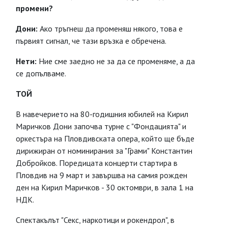
промени?
Дони:
Ако тръгнеш да променяш някого, това е
първият сигнал, че тази връзка е обречена.
Нети:
Ние сме заедно не за да се променяме, а да
се допълваме.
ТОЙ
В навечерието на 80-годишния юбилей на Кирил
Маричков Дони започва турне с "Фондацията" и
оркестъра на Пловдивската опера, който ще бъде
дирижиран от номинирания за "Грами" Константин
Добройков. Поредицата концерти стартира в
Пловдив на 9 март и завършва на самия рожден
ден на Кирил Маричков - 30 октомври, в зала 1 на
НДК.
Спектакълът "Секс, наркотици и рокендрол", в