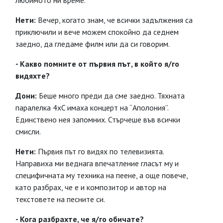
любимото ни време.
Нети:
Вечер, когато знам, че всички задължения са
приключили и вече можем спокойно да седнем
заедно, да гледаме филм или да си говорим.
- Какво помните от първия път, в който я/го
видяхте?
Дони:
Беше много преди да сме заедно. Тяхната
паралелка 4xC имаха концерт на “Аполония”.
Единствено нея запомних. Стърчеше във всички
смисли.
Нети:
Първия път го видях по телевизията.
Направиха ми веднага впечатление гласът му и
специфичната му техника на пеене, а още повече,
като разбрах, че е и композитор и автор на
текстовете на песните си.
- Кога разбрахте, че я/го обичате?