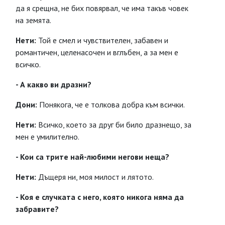
да я срещна, не бих повярвал, че има такъв човек
на земята.
Нети:
Той е смел и чувствителен, забавен и
романтичен, целенасочен и вглъбен, а за мен е
всичко.
- А какво ви дразни?
Дони:
Понякога, че е толкова добра към всички.
Нети:
Всичко, което за друг би било дразнещо, за
мен е умилително.
- Кои са трите най-любими негови неща?
Нети:
Дъщеря ни, моя милост и лятото.
- Коя е случката с него, която никога няма да
забравите?