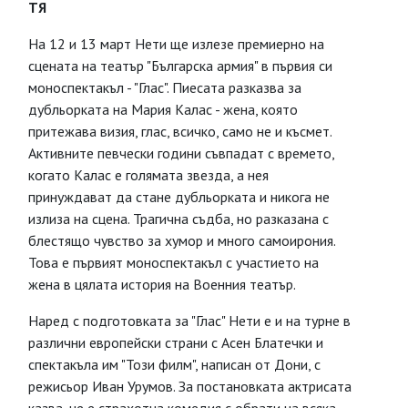
ТЯ
На 12 и 13 март Нети ще излезе премиерно на
сцената на театър "Българска армия" в първия си
моноспектакъл - "Глас". Пиесата разказва за
дубльорката на Мария Калас - жена, която
притежава визия, глас, всичко, само не и късмет.
Активните певчески години съвпадат с времето,
когато Калас е голямата звезда, а нея
принуждават да стане дубльорката и никога не
излиза на сцена. Трагична съдба, но разказана с
блестящо чувство за хумор и много самоирония.
Това е първият моноспектакъл с участието на
жена в цялата история на Военния театър.
Наред с подготовката за "Глас" Нети е и на турне в
различни европейски страни с Асен Блатечки и
спектакъла им "Този филм", написан от Дони, с
режисьор Иван Урумов. За постановката актрисата