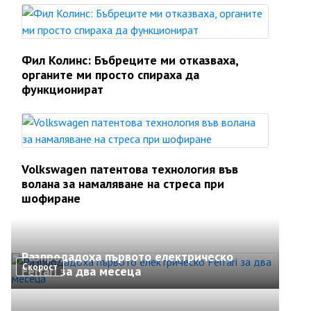
Фил Колинс: Бъбреците ми отказваха,
органите ми просто спираха да
функционират
Volkswagen патентова технология във
волана за намаляване на стреса при
шофиране
Разпродадоха първото електрическо
Скорост
Ferrari за два месеца