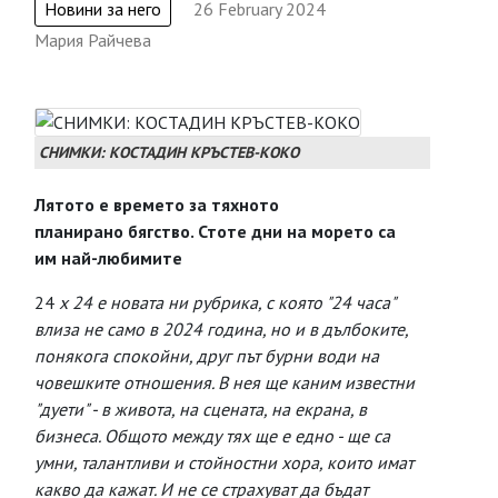
Новини за него
26 February 2024
Мария Райчева
СНИМКИ: КОСТАДИН КРЪСТЕВ-КОКО
Лятото е времето за тяхното
планирано бягство. Стоте дни на морето са
им най-любимите
24
x 24 е новата ни рубрика, с която "24 часа"
влиза не само в 2024 година, но и в дълбоките,
понякога спокойни, друг път бурни води на
човешките отношения. В нея ще каним известни
"дуети" - в живота, на сцената, на екрана, в
бизнеса. Общото между тях ще е едно - ще са
умни, талантливи и стойностни хора, които имат
какво да кажат. И не се страхуват да бъдат