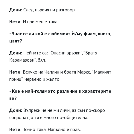
Дони:
След първия ни разговор.
Нети:
И при мен е така.
- Знаете ли кой е любимият ѝ/му филм, книга,
цвят?
Дони:
Нейните са: “Опасни връзки”, “Братя
Карамазови”, бял.
Нети:
Всичко на Чаплин и братя Маркс, “Малкият
принц”, червено и жълто.
- Кое е най-голямото различие в характерите
ви?
Дони:
Въпреки че не ми личи, аз съм по-скоро
социопат, а тя е много по-общителна.
Нети:
Точно така. Напълно е прав.