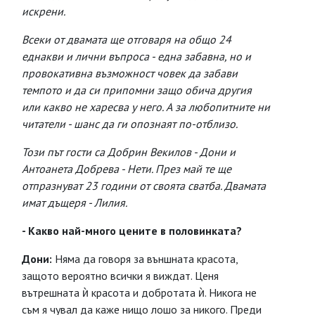
искрени.
Всеки от двамата ще отговаря на общо 24
еднакви и лични въпроса - една забавна, но и
провокативна възможност човек да забави
темпото и да си припомни защо обича другия
или какво не харесва у него. А за любопитните ни
читатели - шанс да ги опознаят по-отблизо.
Този път гости са Добрин Векилов - Дони и
Антоанета Добрева - Нети. През май те ще
отпразнуват 23 години от своята сватба. Двамата
имат дъщеря - Лилия.
- Какво най-много цените в половинката?
Дони:
Няма да говоря за външната красота,
защото вероятно всички я виждат. Ценя
вътрешната ѝ красота и добротата ѝ. Никога не
съм я чувал да каже нищо лошо за никого. Преди