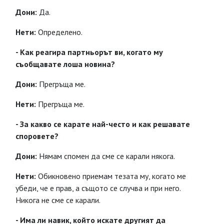
Дони:
Да.
Нети:
Определено.
- Как реагира партньорът ви, когато му
съобщавате лоша новина?
Дони:
Прегръща ме.
Нети:
Прегръща ме.
- За какво се карате най-често и как решавате
споровете?
Дони:
Нямам спомен да сме се карали някога.
Нети:
Обикновено приемам тезата му, когато ме
убеди, че е прав, а същото се случва и при него.
Никога не сме се карали.
- Има ли навик, който искате другият да