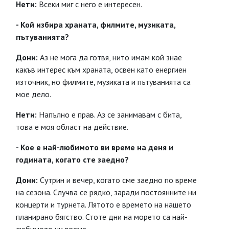
Нети:
Всеки миг с него е интересен.
- Кой избира храната, филмите, музиката,
пътуванията?
Дони:
Аз не мога да готвя, нито имам кой знае
какъв интерес към храната, освен като енергиен
източник, но филмите, музиката и пътуванията са
мое дело.
Нети:
Напълно е прав. Аз се занимавам с бита,
това е моя област на действие.
- Кое е най-любимото ви време на деня и
годината, когато сте заедно?
Дони:
Сутрин и вечер, когато сме заедно по време
на сезона. Случва се рядко, заради постоянните ни
концерти и турнета. Лятото е времето на нашето
планирано бягство. Стоте дни на морето са най-