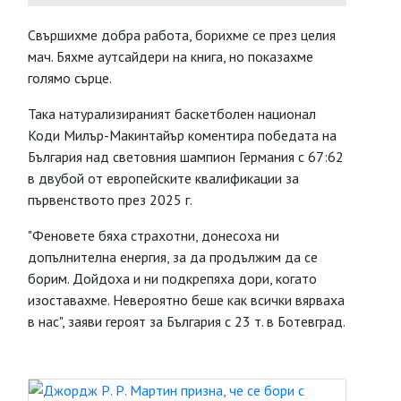
Свършихме добра работа, борихме се през целия
мач. Бяхме аутсайдери на книга, но показахме
голямо сърце.
Така натурализираният баскетболен национал
Коди Милър-Макинтайър коментира победата на
България над световния шампион Германия с 67:62
в двубой от европейските квалификации за
първенството през 2025 г.
"Феновете бяха страхотни, донесоха ни
допълнителна енергия, за да продължим да се
борим. Дойдоха и ни подкрепяха дори, когато
изоставахме. Невероятно беше как всички вярваха
в нас", заяви героят за България с 23 т. в Ботевград.