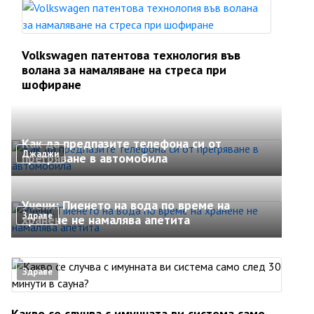
Volkswagen патентова технология във
волана за намаляване на стреса при
шофиране
Как да предпазите телефона си от
Джаджи
прегряване в автомобила
Учени: Пиенето на вода по време на
Здраве
хранене не намалява апетита
Здраве
Какво се случва с имунната ви система само