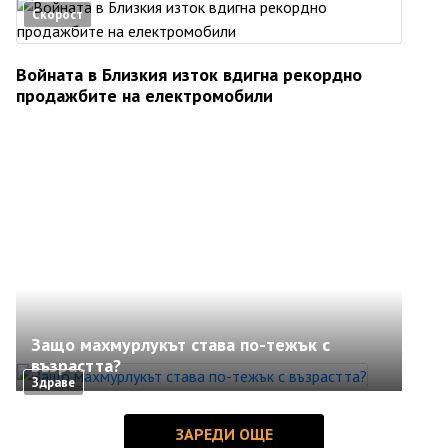
Скорост
Войната в Близкия изток вдигна рекордно
продажбите на електромобили
Защо махмурлукът става по-тежък с
възрастта?
Здраве