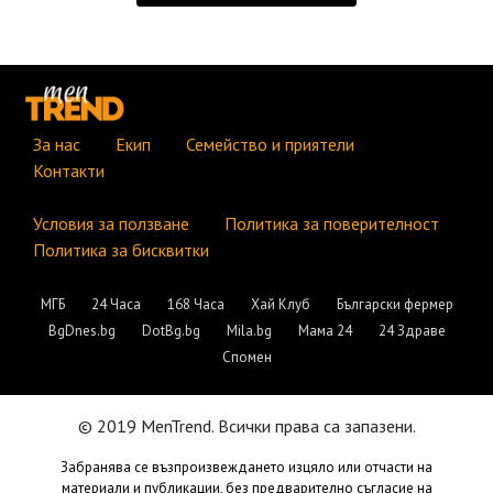
За нас
Екип
Семейство и приятели
Контакти
Условия за ползване
Политика за поверителност
Политика за бисквитки
МГБ
24 Часа
168 Часа
Хай Клуб
Български фермер
BgDnes.bg
DotBg.bg
Mila.bg
Мама 24
24 Здраве
Спомен
© 2019 MenTrend. Всички права са запазени.
Забранява се възпроизвеждането изцяло или отчасти на
материали и публикации, без предварително съгласие на