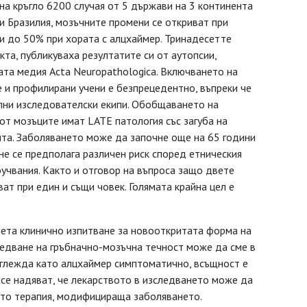
а кръгло 6200 случая от 5 държави на 3 континента
и Бразилия, мозъчните промени се откриват при
и до 50% при хората с алцхаймер. Тринадесетте
кта, публикуваха резултатите си от аутопсии,
ата медия Acta Neuropathologica. Включването на
 и профилирани учени е безпрецедентно, въпреки че
лни изследователски екипи. Обобщаването на
 от мозъците имат LATE патология със загуба на
ята. Заболяването може да започне още на 65 години
 не се предполага различен риск според етническия
учвания. Както и отговор на въпроса защо двете
ат при един и същи човек. Голямата крайна цел е
ета клинично изпитване за новооткритата форма на
ледване на гръбначно-мозъчна течност може да сме в
изглежда като алцхаймер симптоматично, всъщност е
 се надяват, че лекарството в изследването може да
ато терапия, модифицираща заболяването.