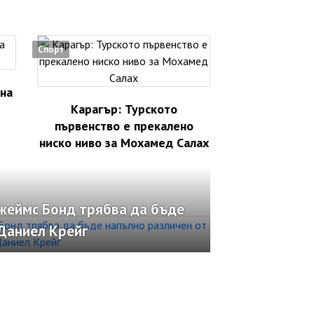
Спорт
 на
Карагър: Турското
първенство е прекалено
ниско ниво за Мохамед Салах
жеймс Бонд трябва да бъде
Даниел Крейг