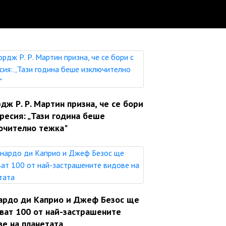
ж Р. Р. Мартин призна, че се бори
ресия: „Тази година беше
ючително тежка"
ардо ди Каприо и Джеф Безос ще
яват 100 от най-застрашените
ве на планетата