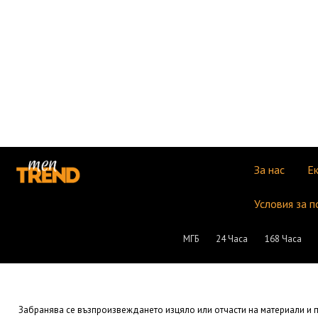
За нас
Е
Условия за п
МГБ
24 Часа
168 Часа
Забранява се възпроизвеждането изцяло или отчасти на материали и пу