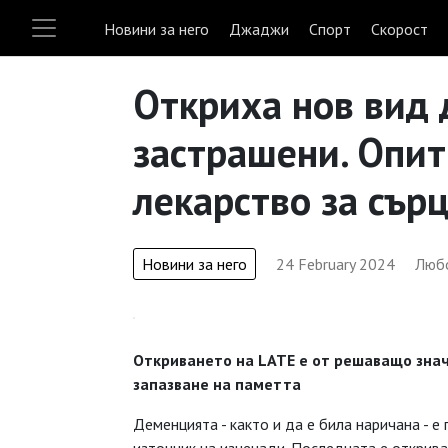
Новини за него
Джаджи
Спорт
Скорост
Откриха нов вид 
застрашени. Опитв
лекарство за сър
Новини за него
24 February 2024
Люб
Откриването на LATE е от решаващо знач
запазване на паметта
Деменцията - както и да е била наричана - 