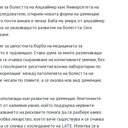
я за болестта на Алцхаймер към Университета на
зследователи, открили новата форма на деменция.
о почти винаги е лична. Баба му умира от алцхаймер
ка за ужасяващото развитие на болестта. Сега
ване.
е за цялостната борба на медицината за
то е чудовищно. Става дума за много различаващи
 се очаква съхраняване на когнитивните умения, без
рез последните десетилетия всички лаборатории по
 корелация” между патологията на болестта на
 чесали по главите, а се оказва нов вид деменция,
зполагащи към развитие на деменция. Генетичните
т от калиевия канал, който поддържа нервните
казването на рисковете помага да се разбере какво
робва лекарство, което вече съществува и се очаква
а се случва с изследването на LATE. Изпитва се в