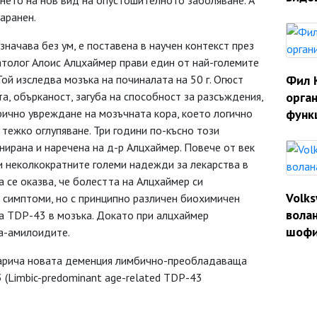
нето на нов вид на опустошителното заболяване. А
аранен.
значава без ум, е поставена в научен контекст през
патолог Алоис Алцхаймер прави един от най-големите
ой изследва мозъка на починалата на 50 г. Огюст
Фил 
а, обърканост, загуба на способност за разсъждения,
орган
фично увреждане на мозъчната кора, което логично
функ
 тежко оглупяване. Три години по-късно този
ирана и наречена на д-р Алцхаймер. Повече от век
и неколкократните големи надежди за лекарства в
а се оказва, че болестта на Алцхаймер си
Volk
и симптоми, но с принципно различен биохимичен
волан
ка TDP-43 в мозъка. Докато при алцхаймер
шофи
та-амилоидите.
 нарича новата деменция лимбично-преобладаваща
 (Limbic-predominant age-related TDP-43