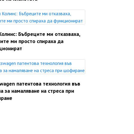
Колинс: Бъбреците ми отказваха,
ите ми просто спираха да
ционират
swagen патентова технология във
а за намаляване на стреса при
ране