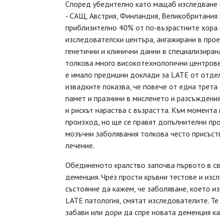
Според убедително като мащаб изследване н
- САЩ, Австрия, Финландия, Великобритания 
приблизително 40% от по-възрастните хора 
изследователски центъра, ангажирани в прое
генетични и клинични данни в специализиран
толкова много високотехнологични центрове
е имало предишни доклади за LATE от отде
извадките показва, че повече от една трета
памет и празнини в мисленето и разсъждени
и рискът нараства с възрастта. Към момента
произход, но ще се правят допълнителни про
мозъчни заболявания толкова често присъств
лечение.
Обединеното кралство започва първото в св
деменция. Чрез прости кръвни тестове и изс
състояние да кажем, че заболяване, което 
LATE патология, смятат изследователите. Те
забави или дори да спре новата деменция к