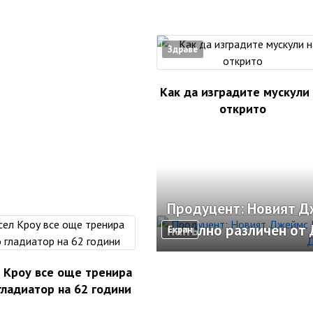
Здраве
Как да изградите мускули
открито
Продуцент: Новият Д
напълно различен от 
Екран
 Кроу все още тренира
гладиатор на 62 години