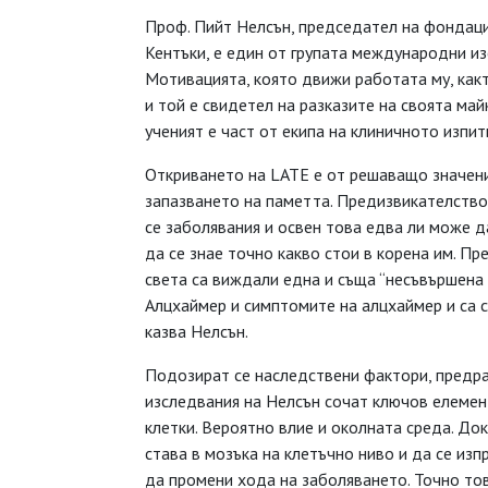
Проф. Пийт Нелсън, председател на фондаци
Кентъки, е един от групата международни и
Мотивацията, която движи работата му, какт
и той е свидетел на разказите на своята май
ученият е част от екипа на клиничното изпит
Откриването на LATE е от решаващо значени
запазването на паметта. Предизвикателство
се заболявания и освен това едва ли може да
да се знае точно какво стои в корена им. П
света са виждали една и съща “несъвършена
Алцхаймер и симптомите на алцхаймер и са се
казва Нелсън.
Подозират се наследствени фактори, предра
изследвания на Нелсън сочат ключов елемен
клетки. Вероятно влие и околната среда. До
става в мозъка на клетъчно ниво и да се изп
да промени хода на заболяването. Точно тов