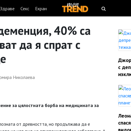
Здраве
Секс
Екран
деменция, 40% са
ат да я спрат с
це
Джорд
с деп
изкл
омира Николаева
ение за цялостната борба на медицината за
Леон
спас
е позната от древността, но продължава да е
видо