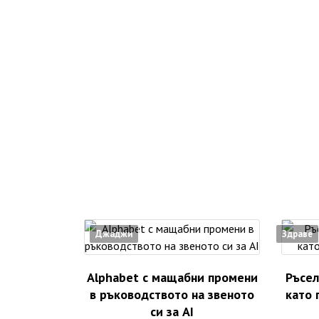
Джаджи
Здраве
Alphabet с мащабни промени
Ръсел
в ръководството на звеното
като 
си за AI