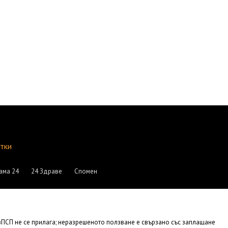
итки
ама 24
24 Здраве
Спомен
АвПСП не се прилага; неразрешеното ползване е свързано със заплащане