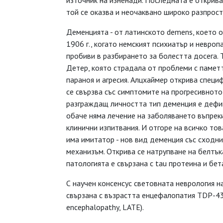
източник на изненади. Последната е открива
той се оказва и неочаквано широко разпрост
Деменцията - от латинското demens, което о
1906 г., когато немският психиатър и невро
пробиви в разбирането за болестта досега. Т
Детер, която страдала от проблеми с паметт
параноя и агресия. Алцхаймер открива специ
се свързва със симптомите на прогресивното
разграждащ личността тип деменция е дефин
обаче няма лечение на заболяването въпрек
клинични изпитвания. И отгоре на всичко тов
има имитатор - нов вид деменция със сходн
механизъм. Открива се натрупване на белтъ
патологията е свързана с tau протеина и бе
С научен консенсус световната неврология
свързана с възрастта енцефалопатия TDP-43
encephalopathy, LATE).