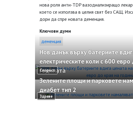
нова роля анти-TDP вазодиализиращо лекарс
което се използва в целия свят без САЩ. Из
дори да спре новата деменция.
Ключови думи
деменция
Нов данък върху батериите вдиг
електрическите коли с 600 евро 
годината
Скорост
Зелените площи и парковете нам
диабет тип 2
Здраве