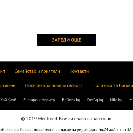
кип
Семейство и приятели
Контакти
олзване
Политика за поверителност
Политика за бискв
Хай Клуб
Български фермер
BgDnes.bg
DotBg.bg
Mila.bg
М
© 2019 MenTrend. Всички права са запазени.
бликации, без предварително съгласие на редакцията; чл.24 ал.1 т.5 от З