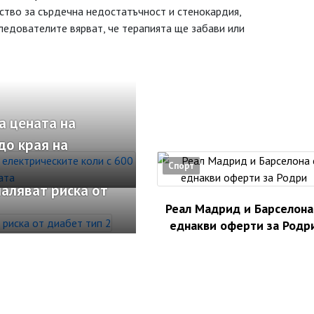
тво за сърдечна недостатъчност и стенокардия,
следователите вярват, че терапията ще забави или
а цената на
до края на
Спорт
аляват риска от
Реал Мадрид и Барселона
еднакви оферти за Родр