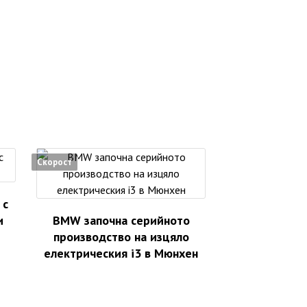
Скорост
 с
и
BMW започна серийното
производство на изцяло
електрическия i3 в Мюнхен