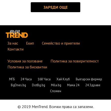
За нас
Екип
Семейство и приятели
Контакти
Условия за ползване
Политика за поверителност
Политика за бисквитки
МГБ
24 Часа
168 Часа
Хай Клуб
Български фермер
BgDnes.bg
DotBg.bg
Mila.bg
Мама 24
24 Здраве
Спомен
© 2019 MenTrend. Всички права са запазени.