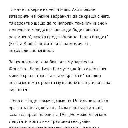
„Имаме доверие на нея и Майк. Ако я бяхме
затворили и й бяхме забранили да се среща с него,
тя вероятно щеше да го направи така или иначе и
доверието между нас щеше да бъде напълно
разрушено", казаха пред таблоида "Ескра бладет"
(Ekstra Bladet) родителите на момичето,
пожелали анонимност.
За председателя на бившата му партия на
Фонсека - Ларс Льоке Расмусен, който е и външен
министър на страната - тази връзка е "напълно
несъвместима с ролята му на политик в рамките на
партията".
„Това е младо момиче, само на 15 години и чиято
връзка започва, когато е била в четвърти клас",
каза той пред телевизия TV2. „Не може да имаме
депутати, които имат редовни сексуални