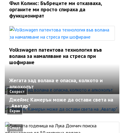
Фил Колинс: Бъбреците ми отказваха,
органите ми просто спираха да
функционират
Volkswagen патентова технология във
волана за намаляване на стреса при
шофиране
Жегата зад волана е опасна, колкото и
алкохолът
Скорост
Джеймс Камерън може да остави света на
„Аватар"
Екран
Спорт