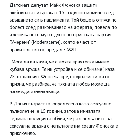
Датският депутат Майк Фонсека защити
любовната си връзка с 15-годишно момиче след
връщането си в парламента. Той беше в отпуск по
болест след разкриването на аферата, довела до
изключването му от дясноцентристката партия
"Умерени" (Moderaterne), която е част от
правителството, предаде АФП.
„Мога да ви кажа, че с моята приятелка имаме
хубава връзка. Тя ни устройва и се обичаме", каза
28-годишният Фонсека пред журналисти, като
призна, че разбира, че тяхната любов може да
изглежда изненадваща.
В Дания възрастта, определена като сексуално
пълнолетие, е 15 години, затова миналата
седмица полицията обяви, че разследването за
сексуална връзка с непълнолетна срещу Фонсека е
приключило.