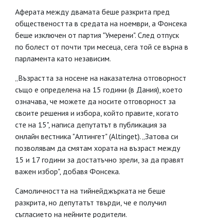
Аферата между двамата беше разкрита пред
обществеността в средата на ноември, а Фонсека
беше изключен от партия "Умерени". След отпуск
по болест от почти три месеца, сега той се върна в
парламента като независим.
„Възрастта за носене на наказателна отговорност
също е определена на 15 години (в Дания), което
означава, че можете да носите отговорност за
своите решения и избора, който правите, когато
сте на 15", написа депутатът в публикация за
онлайн вестника "Алтингет" (Altinget). „Затова си
позволявам да смятам хората на възраст между
15 и 17 години за достатъчно зрели, за да правят
важен избор", добавя Фонсека.
Самоличността на тийнейджърката не беше
разкрита, но депутатът твърди, че е получил
съгласието на нейните родители.