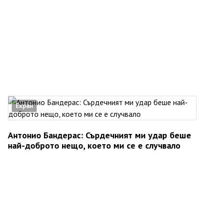
Екран
Антонио Бандерас: Сърдечният ми удар беше
най-доброто нещо, което ми се е случвало