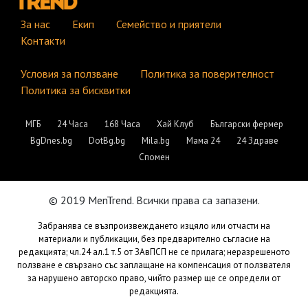
За нас
Екип
Семейство и приятели
Контакти
Условия за ползване
Политика за поверителност
Политика за бисквитки
МГБ
24 Часа
168 Часа
Хай Клуб
Български фермер
BgDnes.bg
DotBg.bg
Mila.bg
Мама 24
24 Здраве
Спомен
© 2019 MenTrend. Всички права са запазени.
Забранява се възпроизвеждането изцяло или отчасти на
материали и публикации, без предварително съгласие на
редакцията; чл.24 ал.1 т.5 от ЗАвПСП не се прилага; неразрешеното
ползване е свързано със заплащане на компенсация от ползвателя
за нарушено авторско право, чийто размер ще се определи от
редакцията.