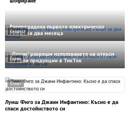
шофиране
Разпродадоха първото електрическо
Скорост
Ferrari за два месеца
„Дисни" разреши използването на откъси
Екран
от свои продукции в ТикТок
Спорт
Луиш Фиго за Джани Инфантино: Късно е да
спаси достойнството си