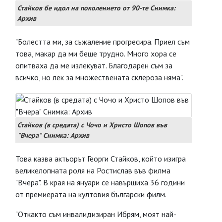
Стайков бе идол на поколението от 90-те Снимка:
Архив
"Болестта ми, за съжаление прогресира. Приел съм
това, макар да ми беше трудно. Много хора се
опитваха да ме излекуват. Благодарен съм за
всичко, но лек за множествената склероза няма".
Стайков (в средата) с Чочо и Христо Шопов във
"Вчера" Снимка: Архив
Това казва актьорът Георги Стайков, който изигра
великелопната роля на Ростислав във филма
"Вчера". В края на януари се навършиха 36 години
от премиерата на култовия български филм.
"Откакто съм инвалидизиран Ибрям, моят най-