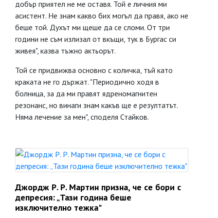
добър приятел не ме оставя. Той е личния ми
асистент. Не знам какво бих могъл да правя, ако не
беше той. Духът ми щеше да се сломи. От три
години не съм излизал от вкъщи, тук в Бургас си
живея", казва тъжно актьорът.
Той се придвижва основно с количка, тъй като
краката не го държат. "Периодично ходя в
болница, за да ми правят ядреномагнитен
резонанс, но винаги знам какъв ще е резултатът.
Няма лечение за мен", споделя Стайков.
Джордж Р. Р. Мартин призна, че се бори с
депресия: „Тази година беше
изключително тежка"