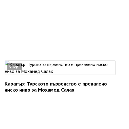
Спорт
Карагър: Турското първенство е прекалено
ниско ниво за Мохамед Салах