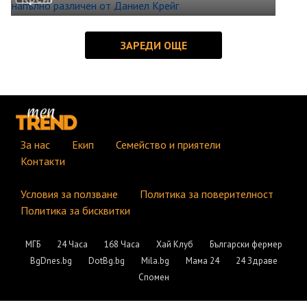
За нас
Екип
Семейство и приятели
Контакти
Условия за ползване
Политика за поверителност
Политика за бисквитки
МГБ
24 Часа
168 Часа
Хай Клуб
Български фермер
BgDnes.bg
DotBg.bg
Mila.bg
Мама 24
24 Здраве
Спомен