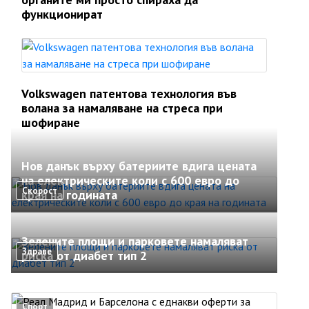
функционират
Volkswagen патентова технология във
волана за намаляване на стреса при
шофиране
Нов данък върху батериите вдига цената
на електрическите коли с 600 евро до
Скорост
края на годината
Зелените площи и парковете намаляват
Здраве
риска от диабет тип 2
Спорт