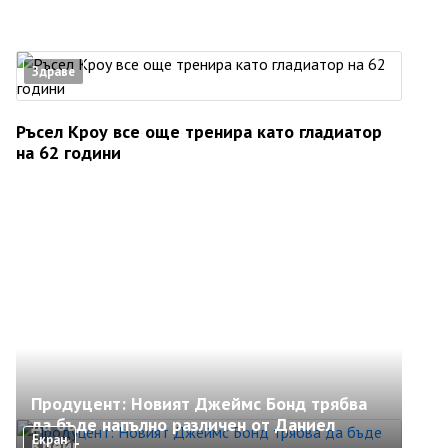
Здраве
Ръсел Кроу все още тренира като гладиатор
на 62 години
Продуцент: Новият Джеймс Бонд трябва
да бъде напълно различен от Даниел
Екран
Крейг