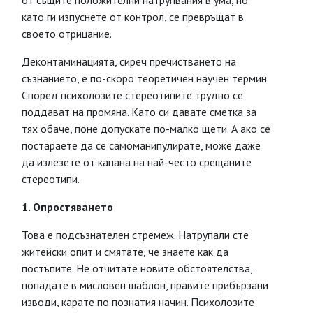
от същите положителни натрупвания в ума, но
като ги изпуснете от контрол, се превръщат в
своето отрицание.
Деконтаминацията, сиреч пречистването на
съзнанието, е по-скоро теоретичен научен термин.
Според психолозите стереотипите трудно се
поддават на промяна. Като си давате сметка за
тях обаче, поне допускате по-малко щети. А ако се
постараете да се самоманипулирате, може даже
да излезете от капана на най-често срещаните
стереотипи.
1. Опростяването
Това е подсъзнателен стремеж. Натрупали сте
житейски опит и смятате, че знаете как да
постъпите. Не отчитате новите обстоятелства,
попадате в мисловен шаблон, правите прибързани
изводи, карате по познатия начин. Психолозите