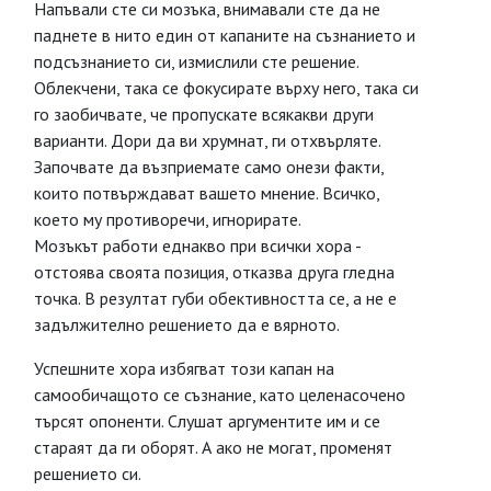
Напъвали сте си мозъка, внимавали сте да не
паднете в нито един от капаните на съзнанието и
подсъзнанието си, измислили сте решение.
Облекчени, така се фокусирате върху него, така си
го заобичвате, че пропускате всякакви други
варианти. Дори да ви хрумнат, ги отхвърляте.
Започвате да възприемате само онези факти,
които потвърждават вашето мнение. Всичко,
което му противоречи, игнорирате.
Мозъкът работи еднакво при всички хора -
отстоява своята позиция, отказва друга гледна
точка. В резултат губи обективността се, а не е
задължително решението да е вярното.
Успешните хора избягват този капан на
самообичащото се съзнание, като целенасочено
търсят опоненти. Слушат аргументите им и се
стараят да ги оборят. А ако не могат, променят
решението си.