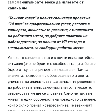
самоманипулирате, може да излезете от
капана им
"Точният човек" е новият специален проект на
"24 часа" за професионалния успех, растежа в
кариерата, личностното развитие, отношенията
на работното място, за добрите практики на
работодателите, за новини от HR сектора и
мениджмънта, за свободни работни места.
Успехът в кариерата, пък и в почти всяка житейска
ситуация (ако не броите способността да избягате
бързо от куче например), е в главата ви. Там са
знанията, придобити с образованието и опита,
уменията да анализирате, да измисляте решения и
да работите в екип, самочувствието, че можете,
увереността, че ще се справите. Само че пак там
живеят и едни особености на човешкото съзнание,
които силно пречат - стереотипите. Те възникват