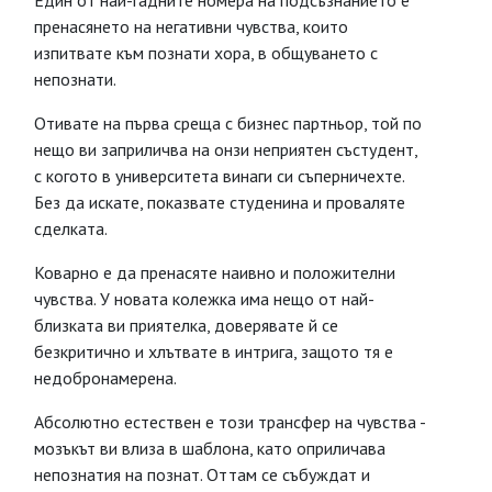
Един от най-гадните номера на подсъзнанието е
пренасянето на негативни чувства, които
изпитвате към познати хора, в общуването с
непознати.
Отивате на първа среща с бизнес партньор, той по
нещо ви заприличва на онзи неприятен състудент,
с когото в университета винаги си съперничехте.
Без да искате, показвате студенина и проваляте
сделката.
Коварно е да пренасяте наивно и положителни
чувства. У новата колежка има нещо от най-
близката ви приятелка, доверявате й се
безкритично и хлътвате в интрига, защото тя е
недобронамерена.
Абсолютно естествен е този трансфер на чувства -
мозъкът ви влиза в шаблона, като оприличава
непознатия на познат. Оттам се събуждат и