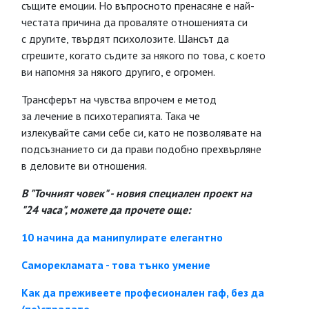
същите емоции. Но въпросното пренасяне е най-
честата причина да проваляте отношенията си
с другите, твърдят психолозите. Шансът да
сгрешите, когато съдите за някого по това, с което
ви напомня за някого другиго, е огромен.
Трансферът на чувства впрочем е метод
за лечение в психотерапията. Така че
излекувайте сами себе си, като не позволявате на
подсъзнанието си да прави подобно прехвърляне
в деловите ви отношения.
В "Точният човек" - новия специален проект на
"24 часа", можете да прочете още:
10 начина да манипулирате елегантно
Саморекламата - това тънко умение
Как да преживеете професионален гаф, без да