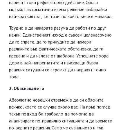
наричат това рефлекторно действие. Сякаш
мозъкът автоматично взема решение, избирайки
най-краткия път, т.е. този, по който вече е минавал.
Трудно е да накарате разума да работи по друг
начин. Единственият изход е съвсем целенасочено
да го спрете, да го принудите да намери
разликите във фактическата обстановка, да ги
прецени и да излезе от шаблона. Успешните хора
дори в най-напрегнатите и изискващи бърза
реакция ситуации се стремят да направят точно
това.
2. Обясняването
Абсолютно човешки стремеж е да си обясните
всичко, което се случва около вас. На пръв поглед
такъв подход би трябвало да помогне да
анализирате по-правилно ситуацията и да вземете
по-верните решения. Само че съзнанието и тук