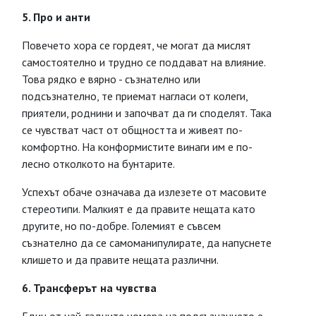
5. Про и анти
Повечето хора се гордеят, че могат да мислят
самостоятелно и трудно се поддават на влияние.
Това рядко е вярно - съзнателно или
подсъзнателно, те приемат нагласи от колеги,
приятели, роднини и започват да ги споделят. Така
се чувстват част от общността и живеят по-
комфортно. На конформистите винаги им е по-
лесно отколкото на бунтарите.
Успехът обаче означава да излезете от масовите
стереотипи. Малкият е да правите нещата като
другите, но по-добре. Големият е съвсем
съзнателно да се самоманипулирате, да напуснете
клишето и да правите нещата различни.
6. Трансферът на чувства