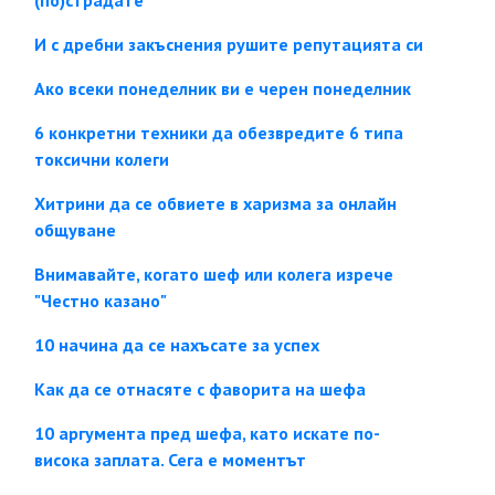
(по)страдате
И с дребни закъснения рушите репутацията си
Ако всеки понеделник ви е черен понеделник
6 конкретни техники да обезвредите 6 типа
токсични колеги
Хитрини да се обвиете в харизма за онлайн
общуване
Внимавайте, когато шеф или колега изрече
"Честно казано"
10 начина да се нахъсате за успех
Как да се отнасяте с фаворита на шефа
10 аргумента пред шефа, като искате по-
висока заплата. Сега е моментът