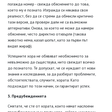
погажда номер - свежда обяснението до това,
което му е познато. Изгражда си някаква своя
реалност, без да се стреми да обмисли критично
тази версия, да провери дали не са възможни
алтернативи. Онова, за което не може да намери
обяснение, често директно отхвърля (такова
животно нема, казал шопът, като за първи път
видял жираф).
Успешните хора не обявяват необяснимото за
невъзможно да съществува, нито свеждат всичко
до познатото. Те допускат, че се нуждаят от нови
знания и изследвания, за да разберат проблемите,
обстоятелствата, случките, хората. Като
подхождат по този начин, си гарантират успех.
3. Предубежденията
Смятате, че сте от хората, които нямат наслоени