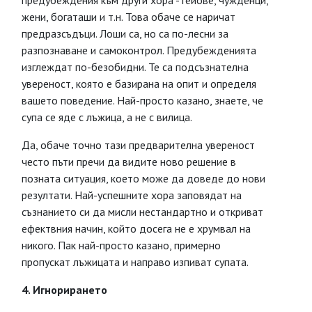
предубеждения към други хора - гейове, чужденци,
жени, богаташи и т.н. Това обаче се наричат
предразсъдъци. Лоши са, но са по-лесни за
разпознаване и самоконтрол. Предубежденията
изглеждат по-безобидни. Те са подсъзнателна
увереност, която е базирана на опит и определя
вашето поведение. Най-просто казано, знаете, че
супа се яде с лъжица, а не с вилица.
Да, обаче точно тази предварителна увереност
често пъти пречи да видите ново решение в
позната ситуация, което може да доведе до нови
резултати. Най-успешните хора заповядат на
съзнанието си да мисли нестандартно и откриват
ефектвния начин, който досега не е хрумвал на
никого. Пак най-просто казано, примерно
пропускат лъжицата и направо изпиват супата.
4. Игнорирането