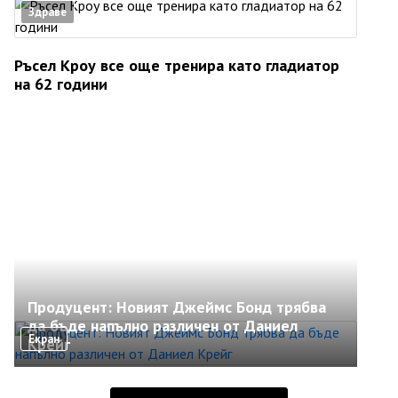
Здраве
Ръсел Кроу все още тренира като гладиатор
на 62 години
Продуцент: Новият Джеймс Бонд трябва
да бъде напълно различен от Даниел
Екран
Крейг