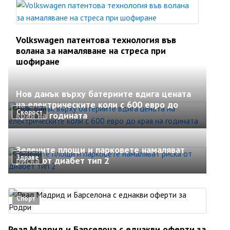
Volkswagen патентова технология във
волана за намаляване на стреса при
шофиране
Нов данък върху батериите вдига цената
на електрическите коли с 600 евро до
Скорост
края на годината
Зелените площи и парковете намаляват
Здраве
риска от диабет тип 2
Спорт
Реал Мадрид и Барселона с еднакви оферти за