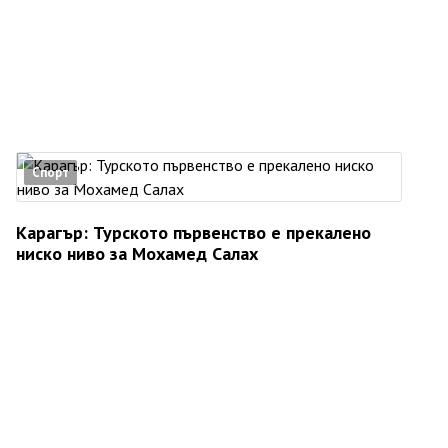
Спорт
Карагър: Турското първенство е прекалено
ниско ниво за Мохамед Салах