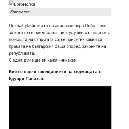
Богомолка
Покрай убийството на авиоинженера Пейо Пеев,
за когото се предполага, че е удушен от тъща си с
помощта на съпругата си, се присетих какви са
правата на българския баща според законите на
републиката.
С една дума ще ви кажа - никакви.
Вижте още в завещанието на седмицата с
Едуард Папазян: