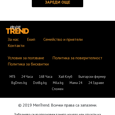
За нас
Екип
Семейство и приятели
Контакти
Условия за ползване
Политика за поверителност
Политика за бисквитки
МГБ
24 Часа
168 Часа
Хай Клуб
Български фермер
BgDnes.bg
DotBg.bg
Mila.bg
Мама 24
24 Здраве
Спомен
© 2019 MenTrend. Всички права са запазени.
Забранява се възпроизвеждането изцяло или отчасти на