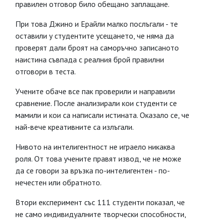
правилен отговор било обещано заплащане.
При това Джино и Ерайли малко послъгали - те
оставили у студентите усещането, че няма да
проверят дали броят на саморъчно записаното
наистина съвпада с реалния брой правилни
отговори в теста.
Учените обаче все пак проверили и направили
сравнение. После анализирали кои студенти се
мамили и кои са написали истината. Оказало се, че
най-вече креативните са излъгали.
Нивото на интелигентност не играело никаква
роля. От това учените правят извод, че не може
да се говори за връзка по-интелигентен - по-
нечестен или обратното.
Втори експеримент със 111 студенти показал, че
не само индивидуалните творчески способности,