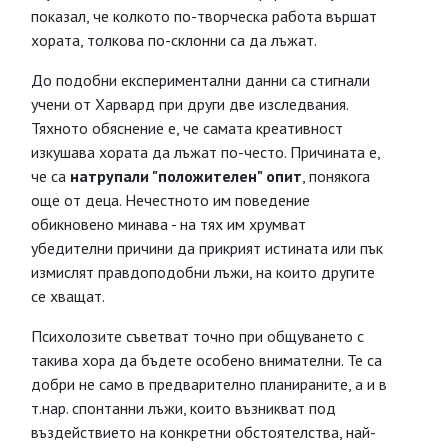
показал, че колкото по-творческа работа вършат
хората, толкова по-склонни са да лъжат.
До подобни експериментални данни са стигнали
учени от Харвард при други две изследвания.
Тяхното обяснение е, че самата креативност
изкушава хората да лъжат по-често. Причината е,
че са
натрупали "положителен" опит
, понякога
още от деца. Нечестното им поведение
обикновено минава - на тях им хрумват
убедителни причини да прикрият истината или пък
измислят правдоподобни лъжи, на които другите
се хващат.
Психолозите съветват точно при общуването с
такива хора да бъдете особено внимателни. Те са
добри не само в предварително планираните, а и в
т.нар. спонтанни лъжи, които възникват под
въздействието на конкретни обстоятелства, най-