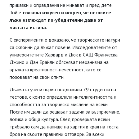
приказки и оправдания не минават и пред дете.
Той е
толкова изкусен и искрен, че неговите
лъжи изглеждат по-убедителни даже от
чистата истина.
С експерименти е доказано, че творческите натури
са склонни да лъжат повече. Изследователите от
университетите Харвард и Дюк в САЩ Франческа
Джино и Дан Ерайли обясняват механизма на
връзката креативност-нечестност, като се
позовават на свои опити.
Двамата учени първо подложили 79 студенти на
тестове, с които определили интелигентността и
способността за творческо мислене на всеки.
После им дали да решават задачи за възприемане,
логика и обща култура. След проверката всеки
трябвало сам да напише на хартия в края на теста
броя на своите правилни отговори. За всеки