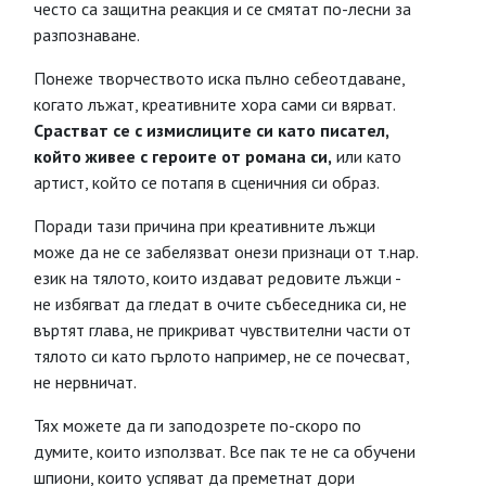
често са защитна реакция и се смятат по-лесни за
разпознаване.
Понеже творчеството иска пълно себеотдаване,
когато лъжат, креативните хора сами си вярват.
Срастват се с измислиците си като писател,
който живее с героите от романа си,
или като
артист, който се потапя в сценичния си образ.
Поради тази причина при креативните лъжци
може да не се забелязват онези признаци от т.нар.
език на тялото, които издават редовите лъжци -
не избягват да гледат в очите събеседника си, не
въртят глава, не прикриват чувствителни части от
тялото си като гърлото например, не се почесват,
не нервничат.
Тях можете да ги заподозрете по-скоро по
думите, които използват. Все пак те не са обучени
шпиони, които успяват да преметнат дори