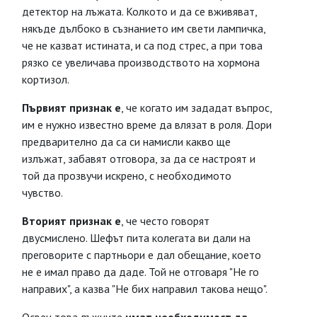
детектор на лъжата. Колкото и да се вживяват,
някъде дълбоко в съзнанието им свети лампичка,
че не казват истината, и са под стрес, а при това
рязко се увеличава производството на хормона
кортизол.
Първият признак е
, че когато им зададат въпрос,
им е нужно известно време да влязат в роля. Дори
предварително да са си намисли какво ще
излъжат, забавят отговора, за да се настроят и
той да прозвучи искрено, с необходимото
чувство.
Вторият признак е
, че често говорят
двусмислено. Шефът пита колегата ви дали на
преговорите с партньори е дал обещание, което
не е имал право да даде. Той не отговаря "Не го
направих", а казва "Не бих направил такова нещо".