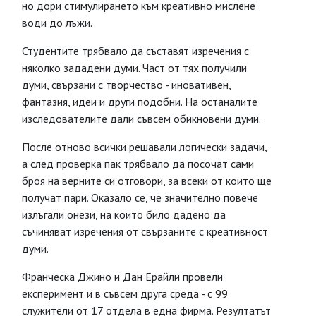
но дори стимулирането към креативно мислене
води до лъжи.
Студентите трябвало да съставят изречения с
няколко зададени думи. Част от тях получили
думи, свързани с творчество - иновативен,
фантазия, идеи и други подобни. На останалите
изследователите дали съвсем обикновени думи.
После отново всички решавали логически задачи,
а след проверка пак трябвало да посочат сами
броя на верните си отговори, за всеки от които ще
получат пари. Оказало се, че значително повече
излъгали онези, на които било дадено да
съчиняват изречения от свързаните с креативност
думи.
Франческа Джино и Дан Ерайли провели
експеримент и в съвсем друга среда - с 99
служители от 17 отдела в една фирма. Резултатът