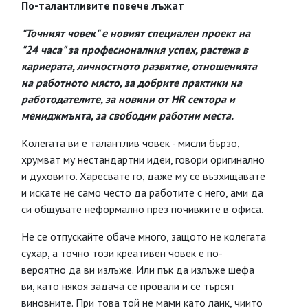
По-талантливите повече лъжат
"Точният човек" е новият специален проект на
"24 часа" за професионалния успех, растежа в
кариерата, личностното развитие, отношенията
на работното място, за добрите практики на
работодателите, за новини от HR сектора и
мениджмънта, за свободни работни места.
Kолегата ви е талантлив човек - мисли бързо,
хрумват му нестандартни идеи, говори оригинално
и духовито. Харесвате го, даже му се възхищавате
и искате не само често да работите с него, ами да
си общувате неформално през почивките в офиса.
Не се отпускайте обаче много, защото не колегата
сухар, а точно този креативен човек е по-
вероятно да ви излъже. Или пък да излъже шефа
ви, като някоя задача се провали и се търсят
виновните. При това той не мами като лаик, чиито