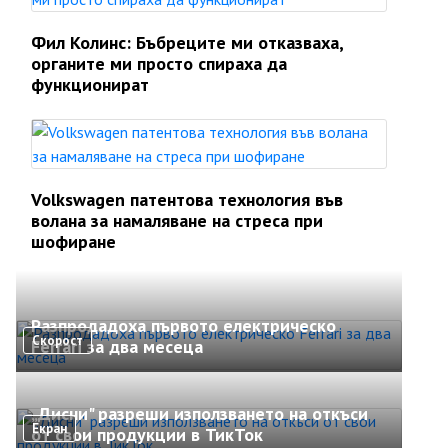
Фил Колинс: Бъбреците ми отказваха,
органите ми просто спираха да
функционират
Volkswagen патентова технология във
волана за намаляване на стреса при
шофиране
Разпродадоха първото електрическо
Скорост
Ferrari за два месеца
„Дисни" разреши използването на откъси
Екран
от свои продукции в ТикТок