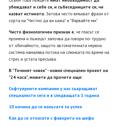
Освен това лъжците
имат необходимост да
убеждават и себе си, и събеседниците си, че
казват истината.
Затова често вмъкват фрази от
сорта на "Честно да ви кажа" и "Вярвайте ми".
Чисто физиологичен признак е
, че гласът се
променя и лъжецът започва да говори по-трудно
от обичайното, защото автоматичната нервна
система намалява потока на слюнката по време на
стрес и устата пресъхва.
В "Точният човек" - новия специален проект на
"24 часа", можете да прочете още:
Софтуерните компании у нас съкращават
специалисти сега и в следващата 1 година
10 начина да се нахъсате за успех
Как да се отнасяте с фаворита на шефа