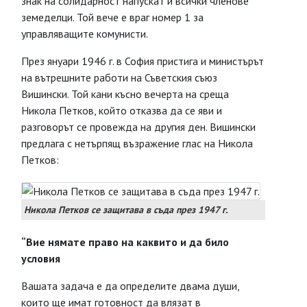
знак на солидарност напускат и всички членове
земеделци. Той вече е враг номер 1 за
управляващите комунисти.
През януари 1946 г. в София пристига и министърът
на вътрешните работи на Съветския съюз
Вишински. Той кани късно вечерта на среща
Никола Петков, който отказва да се яви и
разговорът се провежда на другия ден. Вишински
предлага с нетърпящ възражение глас на Никола
Петков:
Никола Петков се защитава в съда през 1947 г.
“Вие нямате право на каквито и да било
условия
Вашата задача е да определите двама души,
които ще имат готовност да влязат в