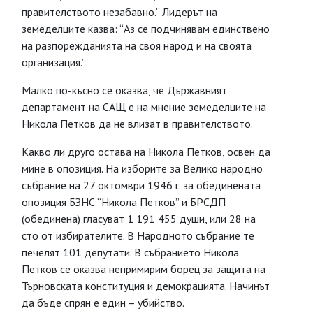
правителството незабавно.” Лидерът на
земеделците казва: “Аз се подчинявам единствено
на разпорежданията на своя народ и на своята
организация.”
Малко по-късно се оказва, че Държавният
департамент на САЩ е на мнение земеделците на
Никола Петков да не влизат в правителството.
Какво ли друго остава на Никола Петков, освен да
мине в опозиция. На изборите за Велико народно
събрание на 27 октомври 1946 г. за обединената
опозиция БЗНС “Никола Петков” и БРСДП
(обединена) гласуват 1 191 455 души, или 28 на
сто от избирателите. В Народното събрание те
печелят 101 депутати. В събранието Никола
Петков се оказва непримирим борец за защита на
Търновската конституция и демокрацията. Начинът
да бъде спрян е един – убийство.