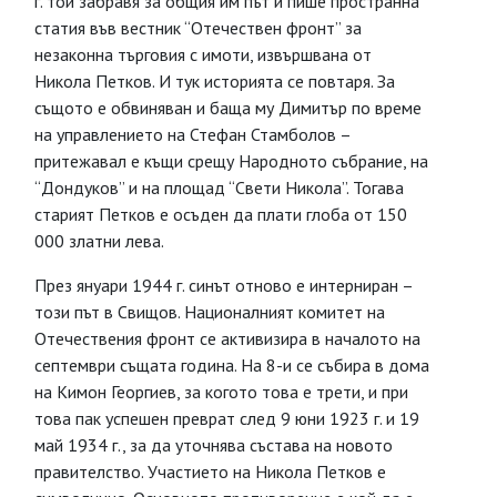
г. той забравя за общия им път и пише пространна
статия във вестник “Отечествен фронт” за
незаконна търговия с имоти, извършвана от
Никола Петков. И тук историята се повтаря. За
същото е обвиняван и баща му Димитър по време
на управлението на Стефан Стамболов –
притежавал е къщи срещу Народното събрание, на
“Дондуков” и на площад “Свети Никола”. Тогава
старият Петков е осъден да плати глоба от 150
000 златни лева.
През януари 1944 г. синът отново е интерниран –
този път в Свищов. Националният комитет на
Отечествения фронт се активизира в началото на
септември същата година. На 8-и се събира в дома
на Кимон Георгиев, за когото това е трети, и при
това пак успешен преврат след 9 юни 1923 г. и 19
май 1934 г., за да уточнява състава на новото
правителство. Участието на Никола Петков е