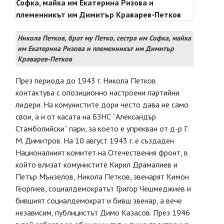
Никола Петков, брат му Петко, сестра им Софка, майка
им Екатерина Ризова и племенникът им Димитър
Краварев-Петков
През периода до 1943 г. Никола Петков
контактува с опозиционно настроени партийни
лидери. На комунистите дори често дава не само
свои, а и от касата на БЗНС “Александър
Стамболийски” пари, за което е упрекван от д-р Г.
М. Димитров. На 10 август 1943 г. е създаден
Националният комитет на Отечествения фронт, в
който влизат комунистите Кирил Драмалиев и
Петър Мънзелов, Никола Петков, звенарят Кимон
Георгиев, социалдемократът Григор Чешмеджиев и
бившият социалдемократ и бивш звенар, а вече
независим, публицистът Димо Казасов. През 1946