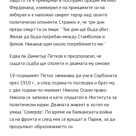
защото се е превърнал в послушно оръдие на княз
Фердинанд, изневерил е на принципите си на
либерал и е наложил свиреп терор над своите
политически опоненти. Странно е, че три дни
преди смъртта си пише: “Тия дни ще бъда убит.
Желая да бъда погребан между Стамболов и
Греков. Никакъв шум около погребението ми.”
Едва ли Димитър Петков е предполагал, че
същата съдба ще сполети и двамата му синове.
19-годишният Петко заминава да учи в Сорбоната
през 1910 г., а след година го последва и брат му,
с две години по-малкият Никола. Освен право
Никола се записва и като слушател в Института за
политически науки. Двамата живеят в хотел на
улица “Сомерер”. По време на Балканската война
са на фронта и след нея се връщат в Париж, за да
продължат образованието си.