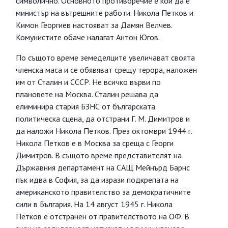
символично. Основното противоречие е кой да е
министър на вътрешните работи. Никола Петков и
Кимон Георгиев настояват за Дамян Велчев.
Комунистите обаче налагат Антон Югов.
По същото време земеделците увеличават своята
членска маса и се обявяват срещу терора, наложен
им от Сталин и СССР. Не всичко върви по
плановете на Москва. Сталин решава да
елиминира стария БЗНС от българската
политическа сцена, да отстрани Г. М. Димитров и
да наложи Никола Петков. През октомври 1944 г.
Никола Петков е в Москва за среща с Георги
Димитров. В същото време представителят на
Държавния департамент на САЩ Мейнърд Барнс
пък идва в София, за да изрази подкрепата на
американското правителство за демократичните
сили в България. На 14 август 1945 г. Никола
Петков е отстранен от правителството на ОФ. В