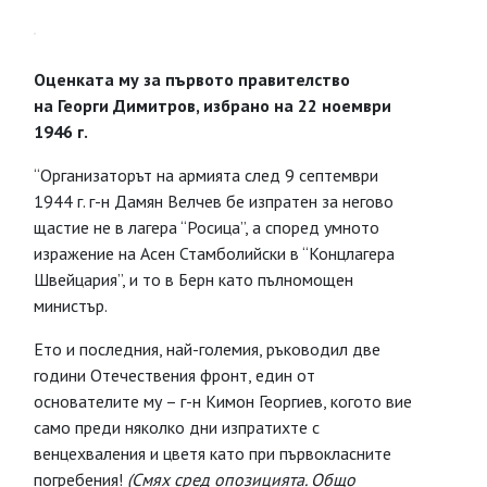
Оценката му за първото правителство
на
Георги Димитров, избрано на 22 ноември
1946 г.
“Организаторът на армията след 9 септември
1944 г. г-н Дамян Велчев бе изпратен за негово
щастие не в лагера “Росица”, а според умното
изражение на Асен Стамболийски в “Концлагера
Швейцария”, и то в Берн като пълномощен
министър.
Ето и последния, най-големия, ръководил две
години Отечествения фронт, един от
основателите му – г-н Кимон Георгиев, когото вие
само преди няколко дни изпратихте с
венцехваления и цветя като при първокласните
погребения!
(Смях сред опозицията. Общо