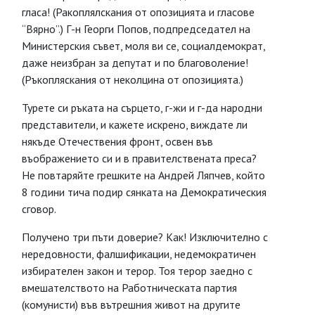
гласа! (Ракоплялскания от опозицията и гласове
“Вярно”.) Г-н Георги Попов, подпредседател на
Министерския съвет, моля ви се, социалдемократ,
даже неизбран за депутат и по благоволение!
(Ръкопляскания от неколцина от опозицията.)
Турете си ръката на сърцето, г-жи и г-да народни
представители, и кажете искрено, виждате ли
някъде Отечествения фронт, освен във
въображението си и в правителствената преса?
Не повтаряйте грешките на Андрей Ляпчев, който
8 години тича подир сянката на Демократическия
сговор.
Получено три пъти доверие? Как! Изключително с
нередовности, фалшификации, недемократичен
избирателен закон и терор. Тоя терор заедно с
вмешателството на Работническата партия
(комунисти) във вътрешния живот на другите