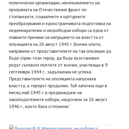
политически организации, неизпълнението на
програмата на Отечествения фронт по
стопанските, социалните и културните
преобразувания и едностранчивата подготовка на
недемократични и несвободни избори са една от
главните причини за напущането на властта от
опозицията на 26 август 1945 г. Всички опити,
направени от представителите на тая опозиция да
бъде спрян този терор, да бъде възстановен
редът съгласно поетите от всички, участващи в 9
септември 1944 г., задължения не успяха.
Представителите на опозицията напуснаха
властта, а терорът продължи. Той започна още в
месец май 1945 г. в предвиждане на
законодателните избори, насрочени за 26 август
1946 г., които бяха отложени.”