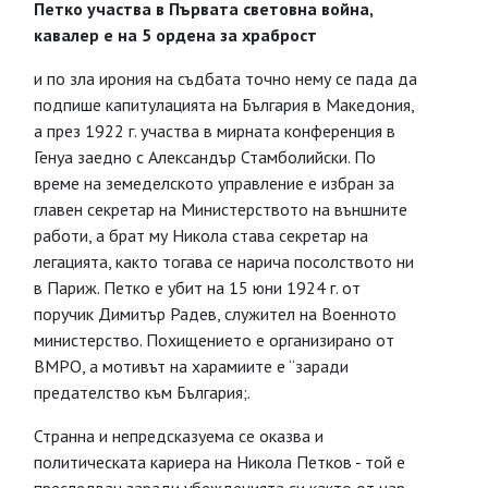
Петко участва в Първата световна война,
кавалер е на 5 ордена за храброст
и по зла ирония на съдбата точно нему се пада да
подпише капитулацията на България в Македония,
а през 1922 г. участва в мирната конференция в
Генуа заедно с Александър Стамболийски. По
време на земеделското управление е избран за
главен секретар на Министерството на външните
работи, а брат му Никола става секретар на
легацията, както тогава се нарича посолството ни
в Париж. Петко е убит на 15 юни 1924 г. от
поручик Димитър Радев, служител на Военното
министерство. Похищението е организирано от
ВМРО, а мотивът на харамиите е “заради
предателство към България;.
Странна и непредсказуема се оказва и
политическата кариера на Никола Петков - той е