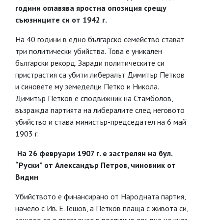
години оглавява яростна опозиция срещу
съюзниците си от 1942 г.
На 40 години в едно българско семейство стават
три политически убийства. Това е уникален
български рекорд. Заради политическите си
пристрастия са убити либералът Димитър Петков
и синовете му земеделци Петко и Никола.
Димитър Петков е сподвижник на Стамболов,
възражда партията на либералите след неговото
убийство и става министър-председател на 6 май
1903 г.
На 26 февруари 1907 г. е застрелян на бул.
“Руски” от Александър Петров, чиновник от
Видин
Убийството е финансирано от Народната партия,
начело с Ив. Е. Гешов, а Петков плаща с живота си,