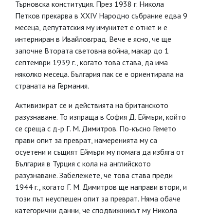
Търновска конституция. През 1938 г. Никола
Петков прекарва в ХХIV Народно събрание едва 9
месеца, депутатския му имунитет е отнет и е
интерниран в Ивайловград. Вече е ясно, че ще
започне Втората световна война, макар до 1
септември 1939 г., когато това става, да има
няколко месеца. България пак се е ориентирала на
страната на Германия.
Активизират се и действията на британското
разузнаване. То изпраща в София Д. Еймъри, който
се среща с д-р Г. М. Димитров. По-късно Гемето
прави опит за преврат, намеренията му са
осуетени и същият Еймъри му помага да избяга от
България в Турция с кола на английското
разузнаване. Забележете, че това става преди
1944 г., когато Г. М. Димитров ще направи втори, и
този път неуспешен опит за преврат. Няма обаче
категорични данни, че сподвижникът му Никола