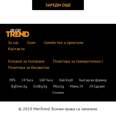
За нас
Екип
Семейство и приятели
Контакти
Условия за ползване
Политика за поверителност
Политика за бисквитки
МГБ
24 Часа
168 Часа
Хай Клуб
Български фермер
BgDnes.bg
DotBg.bg
Mila.bg
Мама 24
24 Здраве
Спомен
© 2019 MenTrend. Всички права са запазени.