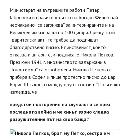
Министърът на вътрешните работи Петър
Габровски в правителството на Богдан Филов най-
неочаквано “се загрижва” за интернираните и на
Великден им изпраща по 100 цигари. Срещу този
“дарителски акт” те трябва да подпишат
благодарствено писмо. Единственият, който
отказва и цигарите, и подписа, е Никола Петков.
През юни 1941 г. мнозинството задържани в
“Гонда вода” са освободени. Никола Петков се
прибира в София и пише протестно писмо до цар
Борис III, в което между другото казва: “По всичко
изглежда, че
предстои повторение на случилото се през
последната война и че синът вярно следва
разрушителния път на своя баща.”