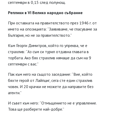
септември в 0,15 след полунощ.
Реплики в VI Велико народно събрание
При оставката на правителството през 1946 г. от
името на опозицията: “Заявяваме, че гласуваме за
България, но не за правителството.”
Към Георги Димитров, който го упреква, че е
страхлив: “Аз съм си турил отдавна главата в
торбата. Ако бях страхлив нямаше да съм на 9
септември с вас.”
Пак към него на същото заседание: “Вие, който
бяхте герой от Лайпциг, сега сте един страхлив
човек. И 20 крачки не можете да направите без
агенти.”
И съвет към него: “Отмъщението не е управление.
Това ще разберете най-добре.”