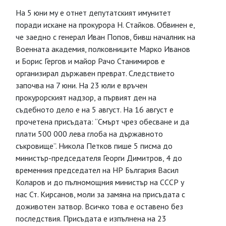
На 5 юни му е отнет депутатският имунитет
поради искане на прокурора Н. Стайков. Обвинен е,
че заедно с генерал Иван Попов, бивш началник на
Военната академия, полковниците Марко Иванов
и Борис Гергов и майор Рачо Станимиров е
организирал държавен преврат. Следствието
започва на 7 юни. На 23 юли е връчен
прокурорският надзор, а първият ден на
съдебното дело е на 5 август. На 16 август е
прочетена присъдата: “Смърт чрез обесване и да
плати 500 000 лева глоба на държавното
съкровище”. Никола Петков пише 5 писма до
министър-председателя Георги Димитров, 4 до
временния председател на НР България Васил
Коларов и до пълномощния министър на СССР у
нас Ст. Кирсанов, моли за замяна на присъдата с
доживотен затвор. Всичко това е оставено без
последствия. Присъдата е изпълнена на 23