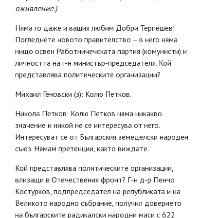
оживление.)
Няма го даже и вашия любим Добри Терпешев!
Погледнете новото правителство – в него няма
нищо освен Работничечската партия (комунисти) и
личността на г-н министър-председателя. Кой
представлява политическите организации?
Михаил Геновски (з): Колю Петков.
Никола Петков: Колю Петков няма никакво
значение и никой не се интересува от него.
Интересуват се от Българския земеделски народен
съюз. Нямам претенции, както виждате.
Кой представлява политическите организации,
влизащи в Отечествения фронт? Г-н д-р Пенчо
Костурков, подпредседател на републиката и на
Великото народно събрание, получил доверието
на българските радикалски народни маси с 622