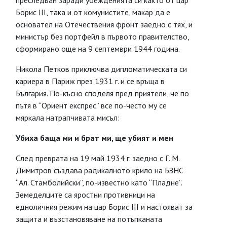
преследван заради убежденията си както от цар
Борис III, така и от комунистите, макар да е
основател на Отечествения фронт заедно с тях, и
министър без портфейл в първото правителство,
сформирано още на 9 септември 1944 година.
Никола Петков приключва дипломатическата си
кариера в Париж през 1931 г. и се връща в
България. По-късно споделя пред приятели, че по
пътя в “Ориент експрес” все по-често му се
мяркала натрапчивата мисъл:
Убиха баща ми и брат ми, ще убият и мен
След преврата на 19 май 1934 г. заедно с Г. М.
Димитров създава радикалното крило на БЗНС
“Ал. Стамболийски”, по-известно като “Пладне”.
Земеделците са яростни противници на
едноличния режим на цар Борис III и настояват за
защита и възстановяване на потъпканата