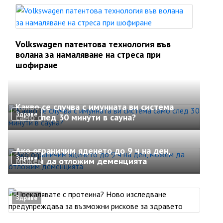
Volkswagen патентова технология във
волана за намаляване на стреса при
шофиране
Какво се случва с имунната ви система
Здраве
само след 30 минути в сауна?
Ако ограничим яденето до 9 ч на ден,
Здраве
можем да отложим деменцията
Здраве