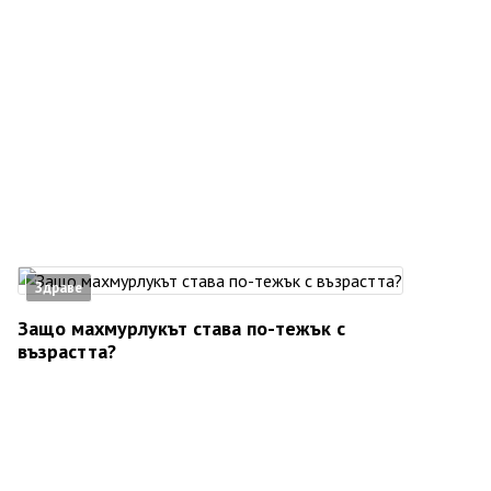
Здраве
Защо махмурлукът става по-тежък с
възрастта?