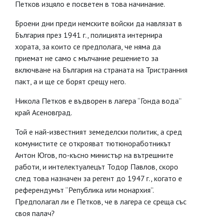
Петков изцяло е посветен в това начинание.
Броени дни преди немските войски да навлязат в
България през 1941 г., полицията интернира
хората, за които се предполага, че няма да
приемат не само с мълчание решението за
включване на България на страната на Тристранния
пакт, а и ще се борят срещу него.
Никола Петков е въдворен в лагера “Гонда вода”
край Асеновград.
Той е най-известният земеделски политик, а сред
комунистите се открояват тютюноработникът
Антон Югов, по-късно министър на вътрешните
работи, и интелектуалецът Тодор Павлов, скоро
след това назначен за регент до 1947 г., когато е
референдумът “Република или монархия”.
Предполагал ли е Петков, че в лагера се среща със
своя палач?