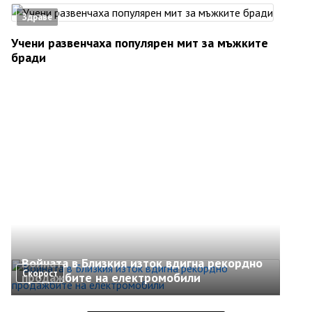
Здраве
Учени развенчаха популярен мит за мъжките
бради
Войната в Близкия изток вдигна рекордно
Скорост
продажбите на електромобили