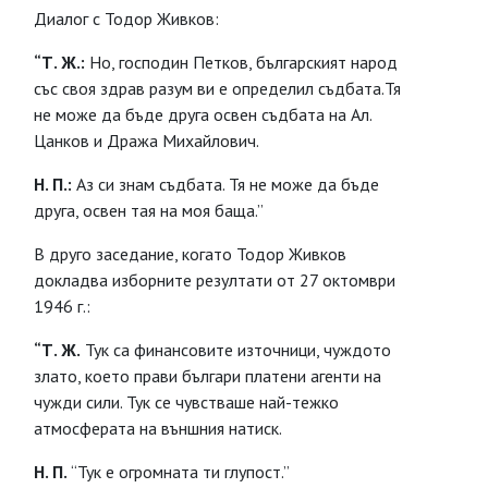
Диалог с Тодор Живков:
“Т. Ж.:
Но, господин Петков, българският народ
със своя здрав разум ви е определил съдбата.Тя
не може да бъде друга освен съдбата на Ал.
Цанков и Дража Михайлович.
Н. П.:
Аз си знам съдбата. Тя не може да бъде
друга, освен тая на моя баща.”
В друго заседание, когато Тодор Живков
докладва изборните резултати от 27 октомври
1946 г.:
“Т. Ж.
Тук са финансовите източници, чуждото
злато, което прави българи платени агенти на
чужди сили. Тук се чувстваше най-тежко
атмосферата на външния натиск.
Н. П.
“Тук е огромната ти глупост.”