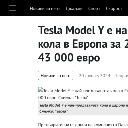
Новини за него
Джаджи
Спорт
Скорост
Tesla Model Y е н
кола в Европа за 
43 000 евро
Новини за него
20 January 2024
Георг
Tesla Model Y е най-продаваната кола в Европа п
Снимка: "Тесла"
Предварителните данни на компанията Datafo