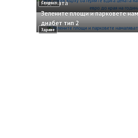
годината
Скорост
Зелените площи и парковете нам
диабет тип 2
Здраве