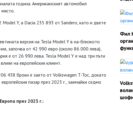
иналата година. Американският автомобил
 място.
 Model Y, а Dacia 235 893 от Sanderо, като и двете
Фил 
орган
втината версия на Tesla Model Y в на-близкото
функ
ия, започва от 42 990 евро (около 86 000 лева),
рия е от 26 990 лева. Tesla Model Y е над три пъти
 влияе на европейския клиент.
06 438 броки е заето от Volkswagen T-Toc, докато
 европейския пазар през 2023 г., заемайки седмо
Volk
волан
шофи
вропа през 2023 г.: