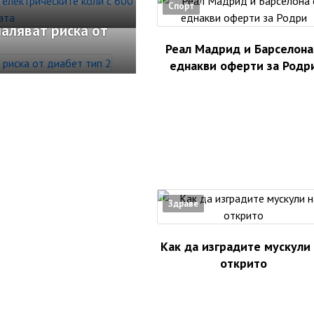
Спорт
аляват риска от
Реал Мадрид и Барселона
еднакви оферти за Родр
Здраве
Как да изградите мускули
открито