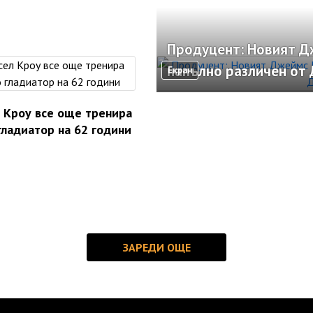
Продуцент: Новият Д
напълно различен от 
Екран
 Кроу все още тренира
гладиатор на 62 години