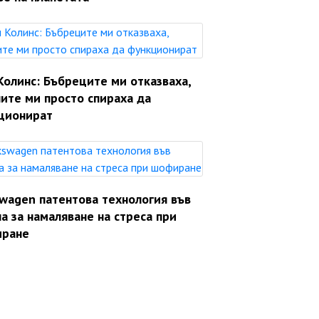
Колинс: Бъбреците ми отказваха,
ите ми просто спираха да
ционират
swagen патентова технология във
а за намаляване на стреса при
ране