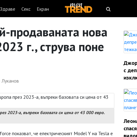
Здраве
Секс
Екран
ай-продаваната нова
2023 г., струва поне
Джорд
с деп
изкл
и Луканов
рез 2023-а, въпреки базовата си цена от 43 000 евро.
Леон
спас
rce показват, че електрическият Model Y на Tesla е
видо