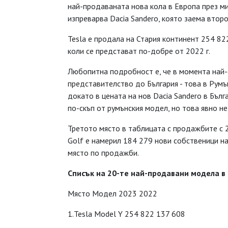
най-продаваната нова кола в Европа през м
изпреварва Dacia Sandero, която заема второ
Tesla е продала на Стария континент 254 822
коли се представат по-добре от 2022 г.
Любопитна подробност е, че в момента най-е
представителство до България - това в Румън
докато в цената на нов Dacia Sandero в Бълга
по-скъп от румънския модел, но това явно не
Третото място в таблицата с продажбите с 2
Golf е намерил 184 279 нови собственици на
място по продажби.
Списък на 20-те най-продавани модела в Е
Място Модел 2023 2022
1.Tesla Model Y 254 822 137 608