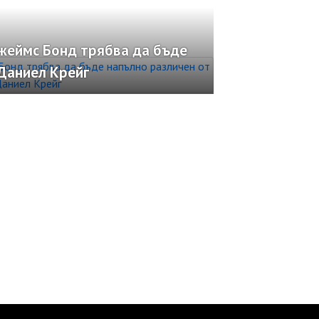
жеймс Бонд трябва да бъде
Даниел Крейг