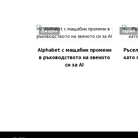
Джаджи
Здраве
Alphabet с мащабни промени
Ръсел
в ръководството на звеното
като 
си за AI