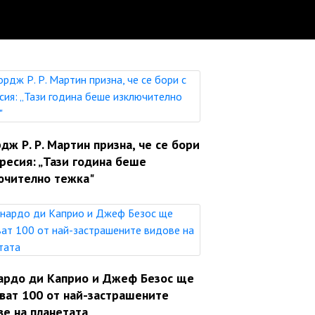
ж Р. Р. Мартин призна, че се бори
ресия: „Тази година беше
ючително тежка"
ардо ди Каприо и Джеф Безос ще
яват 100 от най-застрашените
ве на планетата