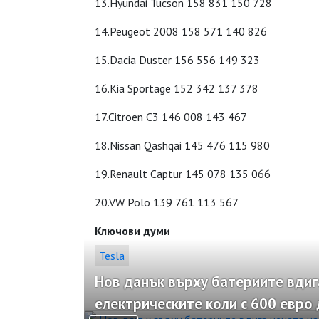
13.Hyundai Tucson 158 831 150 728
14.Peugeot 2008 158 571 140 826
15.Dacia Duster 156 556 149 323
16.Kia Sportage 152 342 137 378
17.Citroen C3 146 008 143 467
18.Nissan Qashqai 145 476 115 980
19.Renault Captur 145 078 135 066
20.VW Polo 139 761 113 567
Ключови думи
Tesla
Нов данък върху батериите вдиг
електрическите коли с 600 евро 