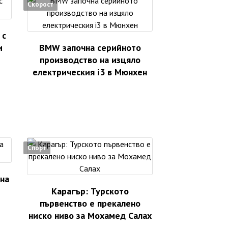
Скорост
 с
и
BMW започна серийното
производство на изцяло
електрическия i3 в Мюнхен
Спорт
 на
Карагър: Турското
първенство е прекалено
ниско ниво за Мохамед Салах