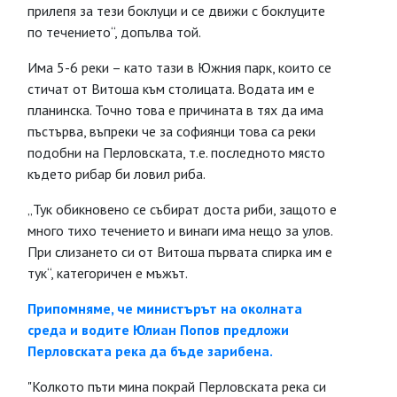
прилепя за тези боклуци и се движи с боклуците
по течението“, допълва той.
Има 5-6 реки – като тази в Южния парк, които се
стичат от Витоша към столицата. Водата им е
планинска. Точно това е причината в тях да има
пъстърва, въпреки че за софиянци това са реки
подобни на Перловската, т.е. последното място
където рибар би ловил риба.
„Тук обикновено се събират доста риби, защото е
много тихо течението и винаги има нещо за улов.
При слизането си от Витоша първата спирка им е
тук“, категоричен е мъжът.
Припомняме, че министърът на околната
среда и водите Юлиан Попов предложи
Перловската река да бъде зарибена.
"Колкото пъти мина покрай Перловската река си