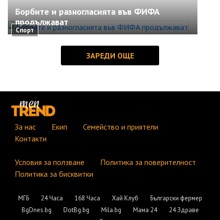
Борбите и разногласията във ФИФА
продължават
Спорт
За нас
Екип
Семейство и приятели
Контакти
Условия за ползване
Политика за поверителност
Политика за бисквитки
МГБ
24 Часа
168 Часа
Хай Клуб
Български фермер
BgDnes.bg
DotBg.bg
Mila.bg
Мама 24
24 Здраве