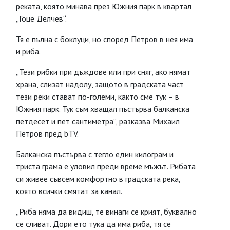
реката, която минава през Южния парк в квартал
„Гоце Делчев“.
Тя е пълна с боклуци, но според Петров в нея има
и риба.
„Тези рибки при дъждове или при сняг, ако нямат
храна, слизат надолу, защото в градската част
тези реки стават по-големи, както сме тук – в
Южния парк. Тук съм хващал пъстърва балканска
петдесет и пет сантиметра“, разказва Михаил
Петров пред bTV.
Балканска пъстърва с тегло един килограм и
триста грама е уловил преди време мъжът. Рибата
си живее съвсем комфортно в градската река,
която всички смятат за канал.
„Риба няма да видиш, те винаги се крият, буквално
се сливат. Дори ето тука да има риба, тя се