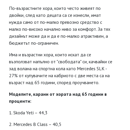
По-възрастните хора, които често живеят по
двойки, след като децата са се изнесли, имат
нужда само от по-малко превозно средство с
малко по-високо начално ниво за комфорт. За тях
дизайнът може да и да е по-малко атрактивен, а
бюджетът по-ограничен.
Има и възрастни хора, които искат да се
възползват напълно от "свободата" си, качвайки се
зад волана на спортна кола като Mercedes SLK -
27% от купувачите на кабриото с две места са на
възраст над 65 години, според проучването.
Моделите, карани от хората над 65 години в
проценти:
1. Skoda Yeti – 44,3
2. Mercedes В Class – 40,5