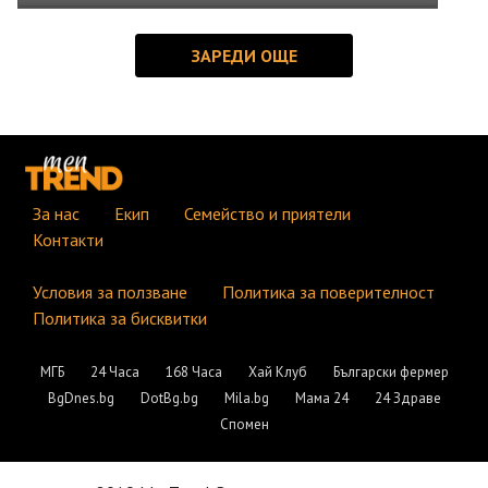
За нас
Екип
Семейство и приятели
Контакти
Условия за ползване
Политика за поверителност
Политика за бисквитки
МГБ
24 Часа
168 Часа
Хай Клуб
Български фермер
BgDnes.bg
DotBg.bg
Mila.bg
Мама 24
24 Здраве
Спомен