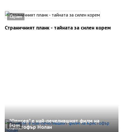
Здраве
Страничният планк - тайната за силен корем
"Одисея" е най-печелившият филм на
Екран
Кристофър Нолан