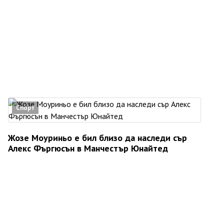
Спорт
Жозе Моуриньо е бил близо да наследи сър
Алекс Фъргюсън в Манчестър Юнайтед