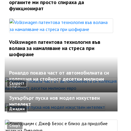
органите ми просто спираха да
функционират
Volkswagen патентова технология във
волана за намаляване на стреса при
шофиране
Роналдо показа част от автомобилната си
колекция на стойност десетки милиони
Скорост
евро
Зукърбърг пуска нов модел изкуствен
интелект
Джаджи
Спорт