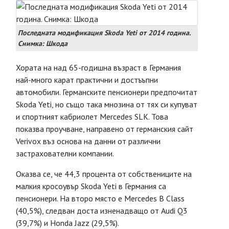
Последната модификация Skoda Yeti от 2014 година.
Снимка: Шкода
Хората на над 65-годишна възраст в Германия
най-много карат практични и достъъпни
автомобили. Германските пенсионери предпочитат
Skoda Yeti, но също така мнозина от тях си купуват
и спортният кабриолет Mercedes SLK. Това
показва проучване, направено от германския сайт
Verivox въз основа на данни от различни
застрахователни компании.
Оказва се, че 44,3 процента от собствениците на
малкия кросоувър Skoda Yeti в Германия са
пенсионери. На второ място е Mercedes B Class
(40,5%), следван доста изненадващо от Audi Q3
(39,7%) и Honda Jazz (29,5%).