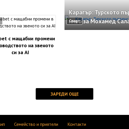
Карагър: Турското пъ
ниво за Мохамед Сал
Спорт
bet с мащабни промени
оводството на звеното
си за AI
кип
Семейство и приятели
Контакти