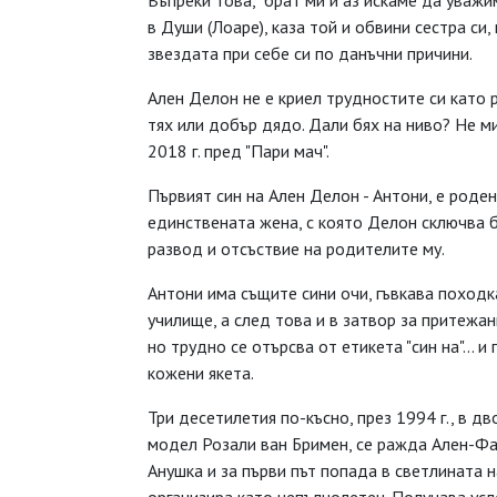
Въпреки това, "брат ми и аз искаме да уважи
в Души (Лоаре), каза той и обвини сестра си,
звездата при себе си по данъчни причини.
Ален Делон не е криел трудностите си като р
тях или добър дядо. Дали бях на ниво? Не ми
2018 г. пред "Пари мач".
Първият син на Ален Делон - Антони, е роден
единствената жена, с която Делон сключва 
развод и отсъствие на родителите му.
Антони има същите сини очи, гъвкава походк
училище, а след това и в затвор за притежан
но трудно се отърсва от етикета "син на"... 
кожени якета.
Три десетилетия по-късно, през 1994 г., в 
модел Розали ван Бримен, се ражда Ален-Фаб
Анушка и за първи път попада в светлината 