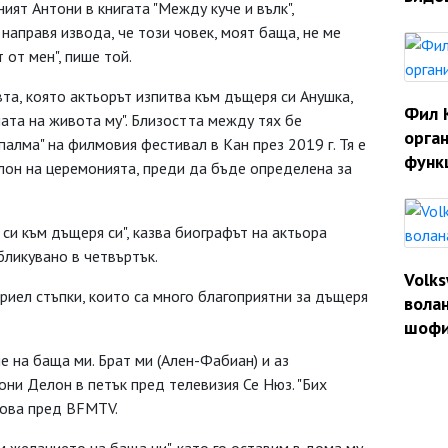
ият Антони в книгата "Между куче и вълк",
 направя извода, че този човек, моят баща, не ме
 от мен", пише той.
та, която актьорът изпитва към дъщеря си Анушка,
Фил 
ната на живота му". Близостта между тях бе
орган
палма" на филмовия фестивал в Кан през 2019 г. Тя е
функ
лон на церемонията, преди да бъде определена за
си към дъщеря си", казва биографът на актьора
убликувано в четвъртък.
Volk
риел стъпки, които са много благоприятни за дъщеря
волан
шофи
е на баща ми. Брат ми (Ален-Фабиан) и аз
они Делон в петък пред телевизия Се Нюз. "Бих
 това пред BFMTV.