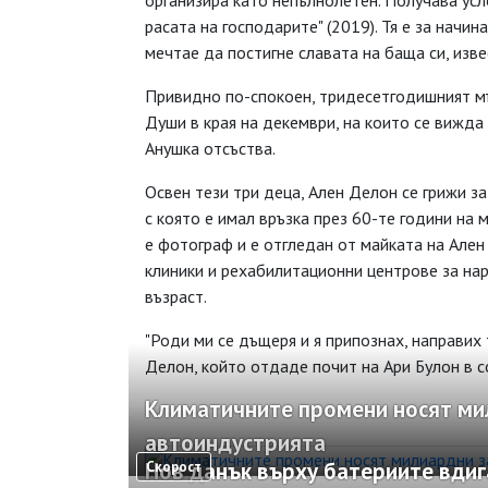
организира като непълнолетен. Получава усл
расата на господарите" (2019). Тя е за начин
мечтае да постигне славата на баща си, изве
Привидно по-спокоен, тридесетгодишният мъ
Души в края на декември, на които се вижда 
Анушка отсъства.
Освен тези три деца, Ален Делон се грижи за
с която е имал връзка през 60-те години на 
е фотограф и е отгледан от майката на Ален 
клиники и рехабилитационни центрове за нар
възраст.
"Роди ми се дъщеря и я припознах, направих 
Делон, който отдаде почит на Ари Булон в 
Климатичните промени носят ми
автоиндустрията
Нов данък върху батериите вдиг
Скорост