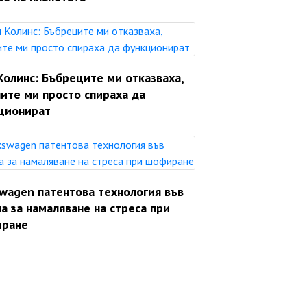
Колинс: Бъбреците ми отказваха,
ите ми просто спираха да
ционират
swagen патентова технология във
а за намаляване на стреса при
ране