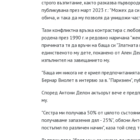
строго възпитание, както разказва първородн
публикувана през март 2023 г.: "Можех да си
обича, и така да му позволя да унищожи част
Тази конфликтна връзка контрастира с любов
родена през 1990 г. и редовно наричана "же
причината тя да връчи на баща си "Златната 
единственото му дете, поканено от Ален Де
изпълнител на завещанието му.
"Баща им никога не е криел предпочитанията 
Бернар Виолет в интервю за в. "Паризиен", п
Според Антони Делон актьорът вече е предп
му.
"Сестра ми получава 50% от цялото състояни
получаваме запазения дял - 25%", обясни Ант
постъпил по различен начин", каза той след