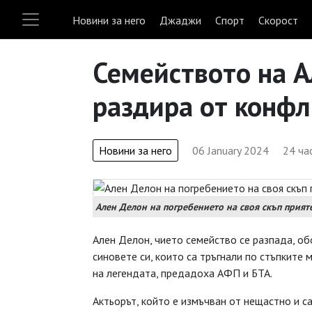
Новини за него
Джаджи
Спорт
Скорост
Семейството на А
раздира от конф
Новини за него
06 January 2024
24 ча
Ален Делон на погребението на своя скъп прияте
Ален Делон, чието семейство се разпада, об
синовете си, които са тръгнали по стъпките 
на легендата, предадоха АФП и БТА.
Актьорът, който е измъчван от нещастно и с