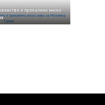
рвенство е прекалено ниско
ах