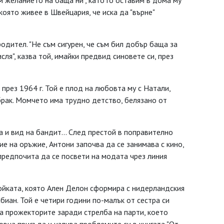
м желанието на баща ни", като го оставим в дома му
 която живее в Швейцария, че иска да "върне"
одител. "Не съм сигурен, че съм бил добър баща за
сля", казва той, имайки предвид синовете си, през
 през 1964 г. Той е плод на любовта му с Натали,
брак. Момчето има трудно детство, белязано от
а и вид на бандит... След престой в поправително
ие на оръжие, Антони започва да се занимава с кино,
и предпочита да се посвети на модата чрез линия
двойката, която Ален Делон сформира с нидерландския
иан. Той е четири години по-малък от сестра си
на прожекторите заради стрелба на парти, което