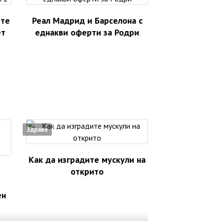
ете
Реал Мадрид и Барселона с
ет
еднакви оферти за Родри
Здраве
Как да изградите мускули на
открито
ен