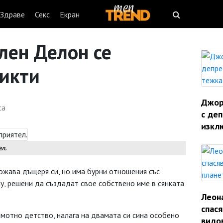
Здраве
Секс
Екран
лен Делон се
ликти
Джорд
са
с деп
изкл
л.
ожава дъщеря си, но има бурни отношения със
му, решени да създадат свое собствено име в сянката
Леон
спас
амотно детство, налага на двамата си сина особено
видо