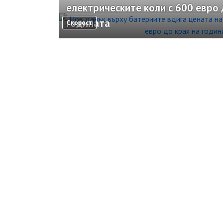
електрическите коли с 600 евро 
годината
Скорост