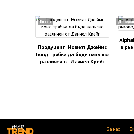
Екран
Джаджи
Alpha
Продуцент: Новият Джеймс
в рък
Бонд трябва да бъде напълно
различен от Даниел Крейг
За нас
Е