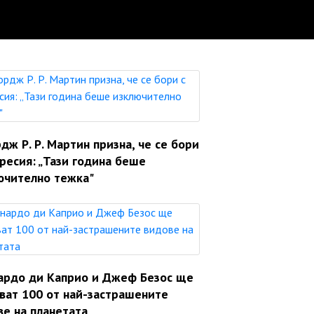
ж Р. Р. Мартин призна, че се бори
ресия: „Тази година беше
ючително тежка"
ардо ди Каприо и Джеф Безос ще
яват 100 от най-застрашените
ве на планетата