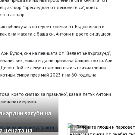
овна присъда и излива проблемите си в книгата "От
аещ актьор, "преследван от демоните си", който
стен актьор.
ж публикува в интернет снимки от Бъдни вечер в
как е на масата с баща си, Антони и двете си дъщери.
 Ари Булон, син на певицата от "Велвет ъндърграунд",
миналия век, макар и да не признава бащинството. Ари
Делон. Той се лекува няколко пъти в психиатрични
котици. Умира през май 2023 г. на 60-годишна
това, което смятах за правилно", каза в петък Антони
социалните мрежи.
лиардни загуби на
а цената на
Здраве