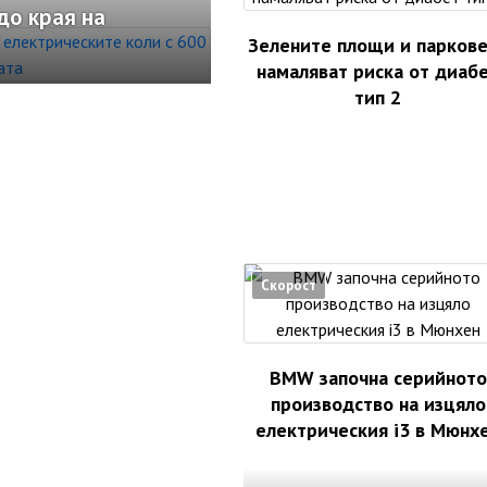
до края на
Зелените площи и парков
намаляват риска от диаб
тип 2
Скорост
BMW започна серийното
производство на изцяло
електрическия i3 в Мюнх