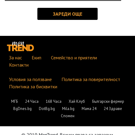
За нас
Екип
Семейство и приятели
Контакти
Условия за ползване
Политика за поверителност
Политика за бисквитки
МГБ
24 Часа
168 Часа
Хай Клуб
Български фермер
BgDnes.bg
DotBg.bg
Mila.bg
Мама 24
24 Здраве
Спомен
© 2019 MenTrend. Всички права са запазени.