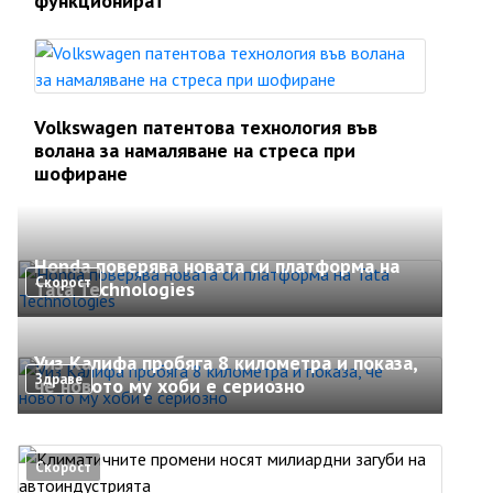
функционират
Volkswagen патентова технология във
волана за намаляване на стреса при
шофиране
Honda поверява новата си платформа на
Скорост
Tata Technologies
Уиз Калифа пробяга 8 километра и показа,
Здраве
че новото му хоби е сериозно
Скорост