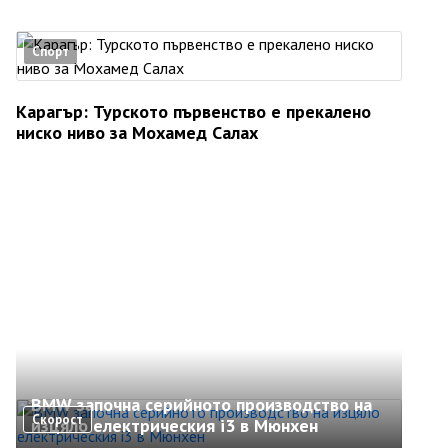
Спорт
Карагър: Турското първенство е прекалено
ниско ниво за Мохамед Салах
BMW започна серийното производство на
Скорост
изцяло електрическия i3 в Мюнхен