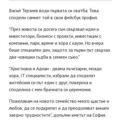
Васил Терзиев води първата си сватба. Това
сподели самият той в своя фейсбук профил.
"През живота си досега съм свързвал идеи и
инвеститори, бизнеси с проекти, инвестиции с
компании, пари, време и хора с каузи. Но вчера
беше специален ден, защото за първи път свързах
две човешки съдби в семеен съюз."
"Христиана и Аднан - двама лъчезарни, млади
хора, IT специалисти, избрали да споделят
житейския си път един с друг, повериха и
споделиха с мен брачната си церемония.
Пожелавам на новото семейство много щастие и
любов, да се подкрепят и да преодоляват винаги
заедно трудностите", допълни кметът на София.