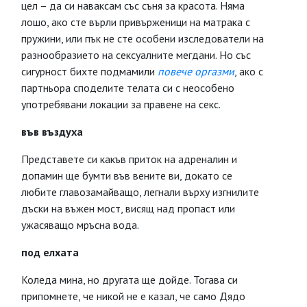
цел – да си наваксам със съня за красота. Няма
лошо, ако сте върли привърженици на матрака с
пружини, или пък не сте особени изследователи на
разнообразието на сексуалните мегдани. Но със
сигурност бихте подмамили
повече оргазми
, ако с
партньора споделите телата си с неособено
употребявани локации за правене на секс.
във въздуха
Представете си какъв приток на адреналин и
допамин ще бумти във вените ви, докато се
любите главозамайващо, легнали върху изгнилите
дъски на въжен мост, висящ над пропаст или
ужасяващо мръсна вода.
под елхата
Коледа мина, но другата ще дойде. Тогава си
припомнете, че никой не е казал, че само Дядо