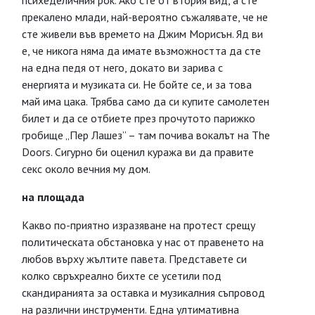
психеделичния рок. Ако сте от втория вид, а сте
прекалено млади, най-вероятно съжалявате, че не
сте живели във времето на Джим Морисън. Яд ви
е, че никога няма да имате възможността да сте
на една педя от него, докато ви зарива с
енергията и музиката си. Не бойте се, и за това
май има цака. Трябва само да си купите самолетен
билет и да се отбиете през прочутото парижко
гробище „Пер Лашез” – там почива вокалът на The
Doors. Сигурно би оценил куража ви да правите
секс около вечния му дом.
на площада
Какво по-приятно изразяване на протест срещу
политическата обстановка у нас от правенето на
любов върху жълтите павета. Представете си
колко свръхреално бихте се усетили под
скандиранията за оставка и музикалния съпровод
на различни инструменти. Една ултимативна