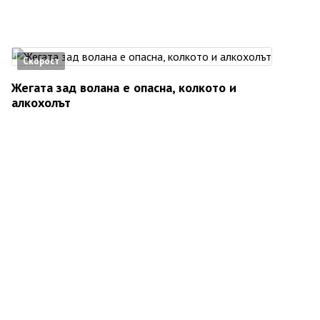
Скорост
Жегата зад волана е опасна, колкото и
алкохолът