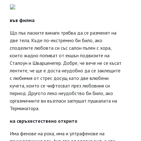
във филма
Що пък ласките винаги трябва да се разменят на
две тела. Къде по-екстремно би било, ако
споделите любовта си със салон пълен с хора,
които жадно попиват от екшън подвизите на
Сталоун и Шварценегер. Добре, че вече не се късат
лентите, че ще е доста неудобно да се заклещите
с любимия от стрес досущ като две влюбени
кучета, които се чифтосват през любовния си
период. Другото леко неудобство би било, ако
оргазмичните ви възгласи заглушат пушкалата на
Терминатора.
на свръхестествено открито
Има фенове на рока, има и ултрафенове на