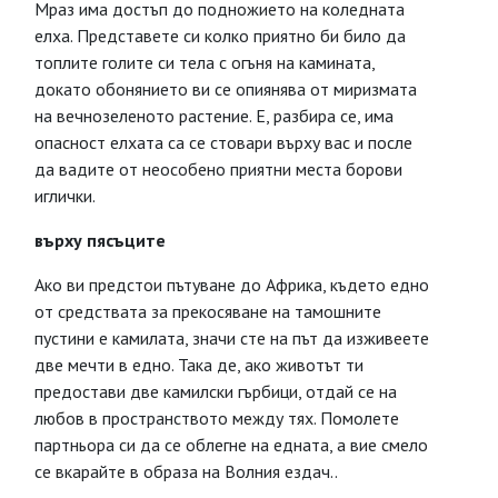
Мраз има достъп до подножието на коледната
елха. Представете си колко приятно би било да
топлите голите си тела с огъня на камината,
докато обонянието ви се опиянява от миризмата
на вечнозеленото растение. Е, разбира се, има
опасност елхата са се стовари върху вас и после
да вадите от неособено приятни места борови
иглички.
върху пясъците
Ако ви предстои пътуване до Африка, където едно
от средствата за прекосяване на тамошните
пустини е камилата, значи сте на път да изживеете
две мечти в едно. Така де, ако животът ти
предостави две камилски гърбици, отдай се на
любов в пространството между тях. Помолете
партньора си да се облегне на едната, а вие смело
се вкарайте в образа на Волния ездач.
.