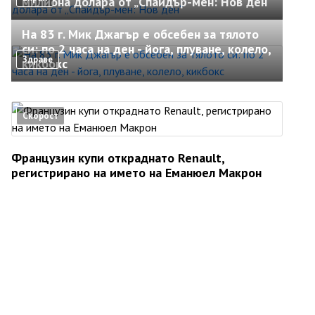
милиона долара от „Спайдър-мен: Нов ден“
На 83 г. Мик Джагър е обсебен за тялото
си: по 2 часа на ден - йога, плуване, колело,
Здраве
кикбокс
Скорост
Французин купи откраднато Renault,
регистрирано на името на Еманюел Макрон