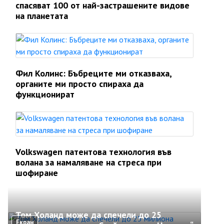
спасяват 100 от най-застрашените видове
на планетата
Фил Колинс: Бъбреците ми отказваха,
органите ми просто спираха да
функционират
Volkswagen патентова технология във
волана за намаляване на стреса при
шофиране
Том Холанд може да спечели до 25
Екран