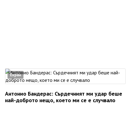
Екран
Антонио Бандерас: Сърдечният ми удар беше
най-доброто нещо, което ми се е случвало