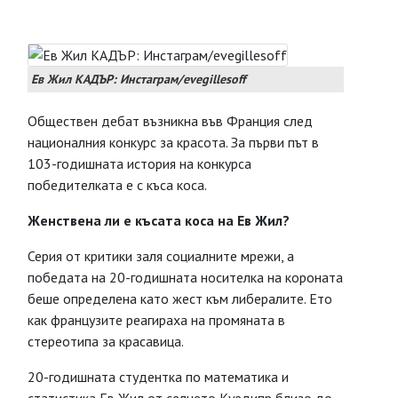
Ев Жил КАДЪР: Инстаграм/evegillesoff
Обществен дебат възникна във Франция след
националния конкурс за красота. За първи път в
103-годишната история на конкурса
победителката е с къса коса.
Женствена ли е късата коса на Ев Жил?
Серия от критики заля социалните мрежи, а
победата на 20-годишната носителка на короната
беше определена като жест към либералите. Ето
как французите реагираха на промяната в
стереотипа за красавица.
20-годишната студентка по математика и