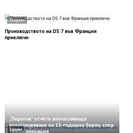
Скорост
Производството на DS 7 във Франция
приключи
„Пирогов“ отчете впечатляващо
възстановяване на 15-годишен борец след
Здраве
тежка операция