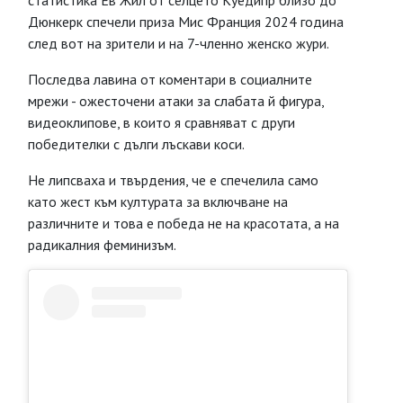
статистика Ев Жил от селцето Куедипр близо до
Дюнкерк спечели приза Мис Франция 2024 година
след вот на зрители и на 7-членно женско жури.
Последва лавина от коментари в социалните
мрежи - ожесточени атаки за слабата й фигура,
видеоклипове, в които я сравняват с други
победителки с дълги лъскави коси.
Не липсваха и твърдения, че е спечелила само
като жест към културата за включване на
различните и това е победа не на красотата, а на
радикалния феминизъм.