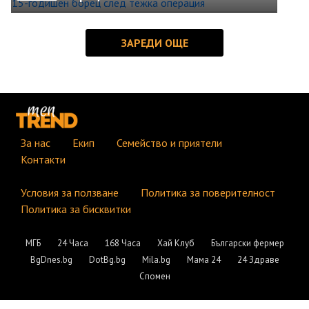
За нас
Екип
Семейство и приятели
Контакти
Условия за ползване
Политика за поверителност
Политика за бисквитки
МГБ
24 Часа
168 Часа
Хай Клуб
Български фермер
BgDnes.bg
DotBg.bg
Mila.bg
Мама 24
24 Здраве
Спомен