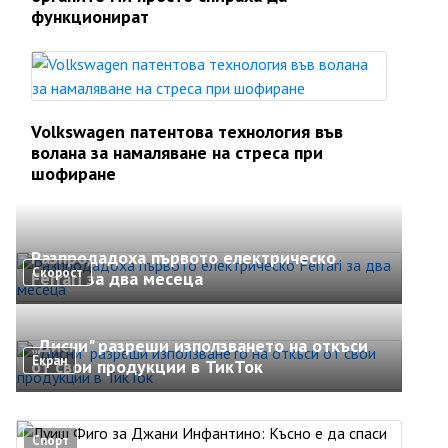
функционират
Volkswagen патентова технология във
волана за намаляване на стреса при
шофиране
Разпродадоха първото електрическо
Скорост
Ferrari за два месеца
„Дисни" разреши използването на откъси
Екран
от свои продукции в ТикТок
Спорт