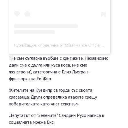
Публикация, споделена от Miss France Officiel (@missfranceoff)
"Не съм съгласна въобще с критиките. Независимо
дали сме с дълга или къса коса, ние сме
женствени", категорична е Елиз Льогран -
фризьорка на Ев Жил.
Жителите на Куедипр са горди със своята
красавица. Други определиха атаките срещу
победителката като чист сексизъм.
Депутатът от "Зелените" Сандрин Русо написа в
социалната мрежа Екс: