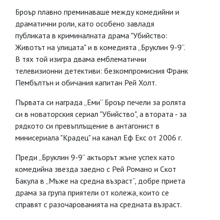
Броър плавно преминаваше между комедийни и
драматични роли, като особено завладя
публиката в криминалната драма "Убийство:
Животът на улицата" и в комедията „Бруклин 9-9“.
В тях той изигра двама емблематични
телевизионни детективи: безкомпромисния Франк
Пембълтън и обичания капитан Рей Холт.
Първата си награда „Еми“ Броър печели за ролята
си в новаторския сериал "Убийство", а втората - за
рядкото си превъплъщение в антагонист в
минисериала "Крадец" на канал Еф Екс от 2006 г.
Преди „Бруклин 9-9“ актьорът жъне успех като
комедийна звезда заедно с Рей Романо и Скот
Бакула в „Мъже на средна възраст“, добре приета
драма за група приятели от колежа, които се
справят с разочарованията на средната възраст.