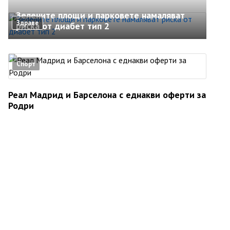
Зелените площи и парковете намаляват
Здраве
риска от диабет тип 2
Спорт
Реал Мадрид и Барселона с еднакви оферти за
Родри