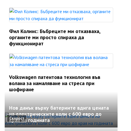
Фил Колинс: Бъбреците ми отказваха,
органите ми просто спираха да
функционират
Volkswagen патентова технология във
волана за намаляване на стреса при
шофиране
Нов данък върху батериите вдига цената
на електрическите коли с 600 евро до
Скорост
края на годината