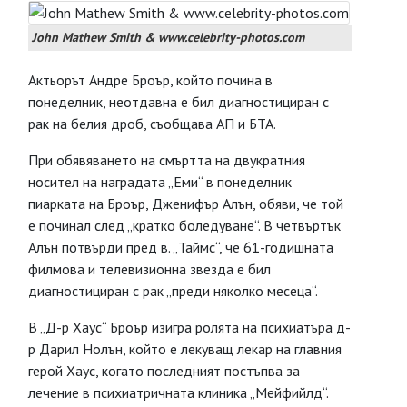
John Mathew Smith & www.celebrity-photos.com
Актьорът Андре Броър, който почина в
понеделник, неотдавна е бил диагностициран с
рак на белия дроб, съобщава АП и БТА.
При обявяването на смъртта на двукратния
носител на наградата „Еми“ в понеделник
пиарката на Броър, Дженифър Алън, обяви, че той
е починал след „кратко боледуване“. В четвъртък
Алън потвърди пред в. „Таймс“, че 61-годишната
филмова и телевизионна звезда е бил
диагностициран с рак „преди няколко месеца“.
В „Д-р Хаус“ Броър изигра ролята на психиатъра д-
р Дарил Нолън, който е лекуващ лекар на главния
герой Хаус, когато последният постъпва за
лечение в психиатричната клиника „Мейфийлд“.