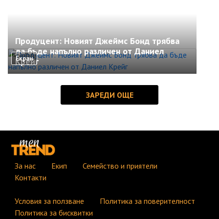
Продуцент: Новият Джеймс Бонд трябва
да бъде напълно различен от Даниел
Екран
Крейг
За нас
Екип
Семейство и приятели
Контакти
Условия за ползване
Политика за поверителност
Политика за бисквитки