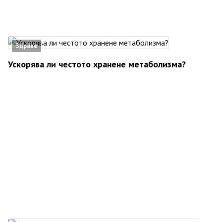
Здраве
Ускорява ли честото хранене метаболизма?