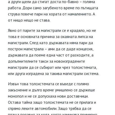
а други щели да стигат доста по-бавно – голяма
работа. Дори само загубеното време по пътищата
струва повече пари на хората от намалението. А
от нищо нещо не става.
Явно от парите за магистрали се е крадяло, но не
това е основната причина за окаяната липса на
магистрали. След като държавата няма пари да
построи магистрала – ами да се даде концесия,
държавата да поеме една част от разходите, а
допълнителните такси за новоизградените
магистрали да се събират или чрез толсистемата,
или друга изградена за такива магистрали система.
Извън това толсистемата се въведе с голямо
закъснение и дълго време умишлено се държеше
монопол и не се допускаха нови доставчици.
Остава тайна защо толсистемата не се прилага и
спрямо леките автомобили. Защо трябва да се
плаща поравно за кола, която изминава примерно