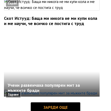
Екран
Скот Истууд: Баща ми никога не ми купи кола
и ме научи, че всичко се постига с труд
Учени развенчаха популярен мит за
мъжките бради
Здраве