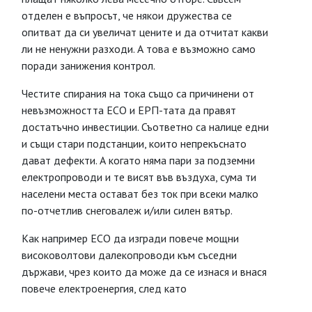
отделен е въпросът, че някои дружества се
опитват да си увеличат цените и да отчитат какви
ли не ненужни разходи. А това е възможно само
поради занижения контрол.
Честите спирания на тока също са причинени от
невъзможността ЕСО и ЕРП-тата да правят
достатъчно инвестиции. Съответно са налице едни
и същи стари подстанции, които непрекъснато
дават дефекти. А когато няма пари за подземни
електропроводи и те висят във въздуха, сума ти
населени места остават без ток при всеки малко
по-отчетлив снеговалеж и/или силен вятър.
Как например ЕСО да изгради повече мощни
високоволтови далекопроводи към съседни
държави, чрез които да може да се изнася и внася
повече електроенергия, след като