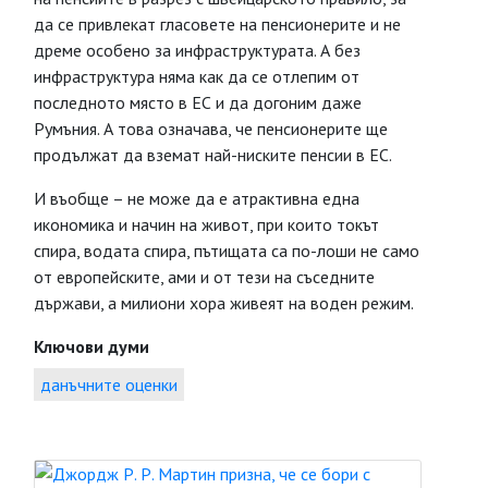
да се привлекат гласовете на пенсионерите и не
дреме особено за инфраструктурата. А без
инфраструктура няма как да се отлепим от
последното място в ЕС и да догоним даже
Румъния. А това означава, че пенсионерите ще
продължат да вземат най-ниските пенсии в ЕС.
И въобще – не може да е атрактивна една
икономика и начин на живот, при които токът
спира, водата спира, пътищата са по-лоши не само
от европейските, ами и от тези на съседните
държави, а милиони хора живеят на воден режим.
Ключови думи
данъчните оценки