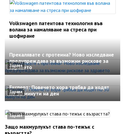
Volkswagen патентова технология във
волана за намаляване на стреса при
шофиране
Прекалявате с протеина? Ново изследване
предупреждава за възможни рискове за
Здраве
здравето
Експерт: Повечето хора трябва да ходят
Здраве
по 30 минути на ден
Здраве
Защо махмурлукът става по-тежък с
възрастта?