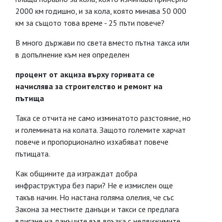
2000 км годишно, и за кола, която минава 50 000
км за същото това време - 25 пъти повече?
В много държави по света вместо пътна такса или
в допълнение към нея определен
процент от акциза върху горивата се
начислява за строителство и ремонт на
пътища
Така се отчита не само изминатото разстояние, но
и големината на колата. Защото големите харчат
повече и пропорционално изхабяват повече
пътищата.
Как общините да изграждат добра
инфраструктура без пари? Не е измислен още
такъв начин. Но настана голяма олелия, че със
Закона за местните данъци и такси се предлага
вдигане на данъците във връзка с недвижимите