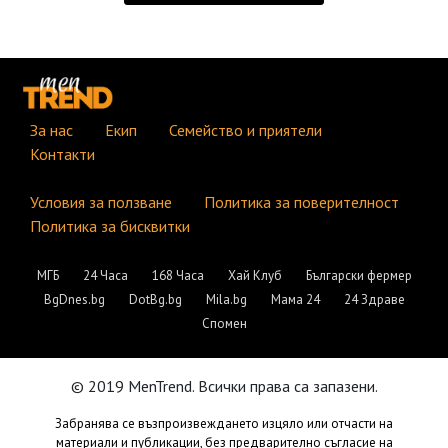
За нас
Екип
Семейство и приятели
Контакти
Условия за ползване
Политика за поверителност
Политика за бисквитки
МГБ
24 Часа
168 Часа
Хай Клуб
Български фермер
BgDnes.bg
DotBg.bg
Mila.bg
Мама 24
24 Здраве
Спомен
© 2019 MenTrend. Всички права са запазени.
Забранява се възпроизвеждането изцяло или отчасти на
материали и публикации, без предварително съгласие на