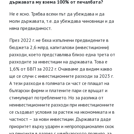
държавата му взема 100% от печалбата?
Не е ясно. Трябва всеки път да убеждава и да
моли държавата, т.е. да убеждава чиновници и да
няма предвидимост.
През 2022 г. не бяха изпълнени предвидените в
бюджета 2,6 млрд. капиталови (инвестиционни)
разходи, което представлява близо една трета от
разходите за инвестиции на държавата. Това е
1,6% от БВП за 2022 г. Очакваме да видим какво
ще се случи с инвестиционните разходи за 2023 г.
А тези разходи в голямата си част се плащат на
български фирми и платените пари се връщат и
стимулират потреблението. Но за разлика от
неинвестиционните разходи при инвестиционните
се създават условия за растеж на икономиката и в
частност – за нови инвестиции. Държавата даде
приоритет върху ударен и непропорционален скок
на пенсиите в разрез с швейцарското правило, за