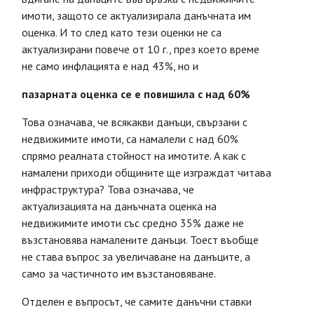
имоти, защото се актуализирала данъчната им
оценка. И то след като тези оценки не са
актуализирани повече от 10 г., през което време
не само инфлацията е над 43%, но и
пазарната оценка се е повишила с над 60%
Това означава, че всякакви данъци, свързани с
недвижимите имоти, са намалели с над 60%
спрямо реалната стойност на имотите. А как с
намалени приходи общините ще изграждат читава
инфраструктура? Това означава, че
актуализацията на данъчната оценка на
недвижимите имоти със средно 35% даже не
възстановява намалените данъци. Тоест въобще
не става въпрос за увеличаване на данъците, а
само за частичното им възстановяване.
Отделен е въпросът, че самите данъчни ставки