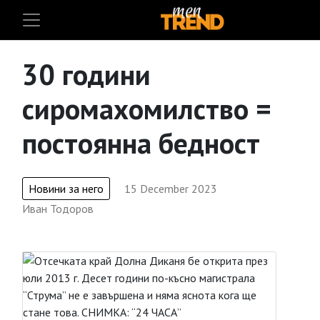
30 години
сиромахомилство =
постоянна бедност
Новини за него
15 December 2023
Иван Тодоров