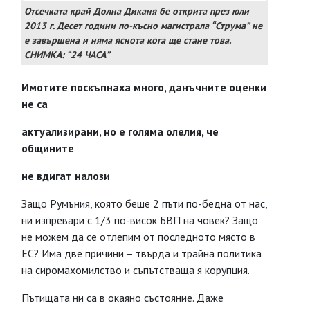
Отсечката край Долна Диканя бе открита през юли
2013 г. Десет години по-късно магистрала “Струма” не
е завършена и няма яснота кога ще стане това.
СНИМКА: “24 ЧАСА”
Имотите поскъпнаха много, данъчните оценки
не са
актуализирани, но е голяма олелия, че
общините
не вдигат налози
Защо Румъния, която беше 2 пъти по-бедна от нас,
ни изпревари с 1/3 по-висок БВП на човек? Защо
не можем да се отлепим от последното място в
ЕС? Има две причини – твърда и трайна политика
на сиромахомилство и съпътстваща я корупция.
Пътищата ни са в окаяно състояние. Даже