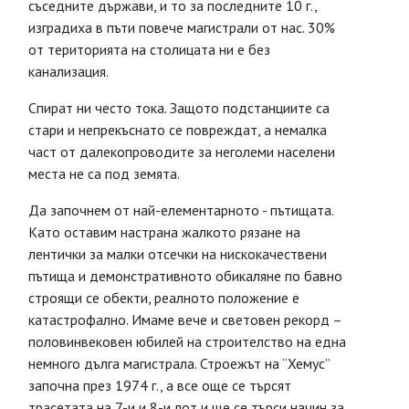
съседните държави, и то за последните 10 г.,
изградиха в пъти повече магистрали от нас. 30%
от територията на столицата ни е без
канализация.
Спират ни често тока. Защото подстанциите са
стари и непрекъснато се повреждат, а немалка
част от далекопроводите за неголеми населени
места не са под земята.
Да започнем от най-елементарното - пътищата.
Като оставим настрана жалкото рязане на
лентички за малки отсечки на нискокачествени
пътища и демонстративното обикаляне по бавно
строящи се обекти, реалното положение е
катастрофално. Имаме вече и световен рекорд –
половинвековен юбилей на строителство на една
немного дълга магистрала. Строежът на “Хемус”
започна през 1974 г., а все още се търсят
трасетата на 7-и и 8-и лот и ще се търси начин за