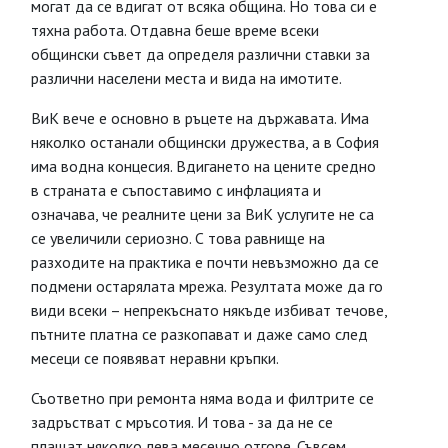
могат да се вдигат от всяка община. Но това си е
тяхна работа. Отдавна беше време всеки
общински съвет да определя различни ставки за
различни населени места и вида на имотите.
ВиК вече е основно в ръцете на държавата. Има
няколко останали общински дружества, а в София
има водна концесия. Вдигането на цените средно
в страната е съпоставимо с инфлацията и
означава, че реалните цени за ВиК услугите не са
се увеличили сериозно. С това равнище на
разходите на практика е почти невъзможно да се
подмени остарялата мрежа. Резултата може да го
види всеки – непрекъснато някъде избиват течове,
пътните платна се разкопават и даже само след
месеци се появяват неравни кръпки.
Съответно при ремонта няма вода и филтрите се
задръстват с мръсотия. И това - за да не се
плащат няколко лева месечно отгоре. Съвсем