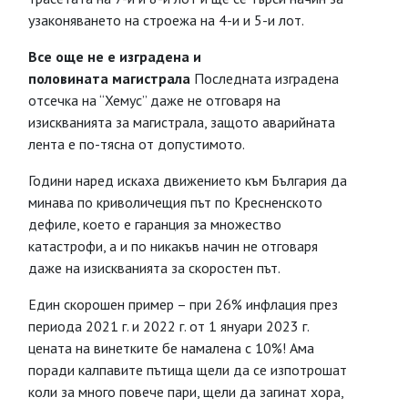
узаконяването на строежа на 4-и и 5-и лот.
Все още не е изградена и
половината магистрала
Последната изградена
отсечка на “Хемус” даже не отговаря на
изискванията за магистрала, защото аварийната
лента е по-тясна от допустимото.
Години наред искаха движението към България да
минава по криволичещия път по Кресненското
дефиле, което е гаранция за множество
катастрофи, а и по никакъв начин не отговаря
даже на изискванията за скоростен път.
Един скорошен пример – при 26% инфлация през
периода 2021 г. и 2022 г. от 1 януари 2023 г.
цената на винетките бе намалена с 10%! Ама
поради калпавите пътища щели да се изпотрошат
коли за много повече пари, щели да загинат хора,