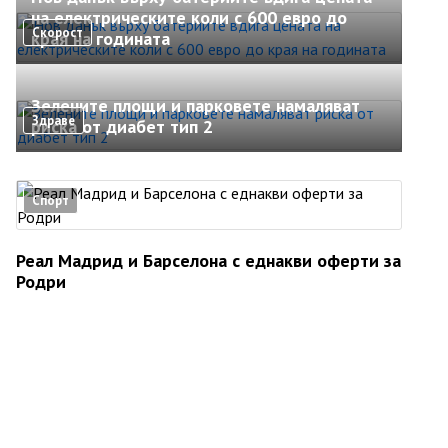
на електрическите коли с 600 евро до
Скорост
края на годината
Зелените площи и парковете намаляват
Здраве
риска от диабет тип 2
Спорт
Реал Мадрид и Барселона с еднакви оферти за
Родри