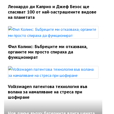
Леонардо ди Каприо и Джеф Безос ще
спасяват 100 от най-застрашените видове
на планетата
Фил Колинс: Бъбреците ми отказваха,
органите ми просто спираха да
функционират
Volkswagen патентова технология във
волана за намаляване на стреса при
шофиране
Нов данък върху батериите вдига цената