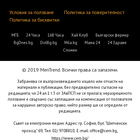
Условия за ползване
Политика за поверителност
Политика за бисквитки
МГБ
24 Часа
168 Часа
Хай Клуб
Български фермер
BgDnes.bg
DotBg.bg
Mila.bg
Мама 24
24 Здраве
Спомен
© 2019 MenTrend. Всички права са запазени.
Забранява се възпроизвеждането изцяло или отчасти на
материали и публикации, без предварително съгласие на
редакцията; чл.24 ал.1 т.5 от ЗАвПСП не се прилага; неразрешеното
ползване е свързано със заплащане на компенсация от ползвателя
за нарушено авторско право, чийто размер ще се определи от
редакцията.
Съвет за електронни медии: Адрес: гр. София, бул. "Шипченски
,
проход" 69, Тел: 02/ 9708810,
E-mail:
office@cem.bg
https://www.cem.bg/