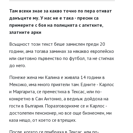
Там всеки знае за какво точно по пера отиват
данъците му. У нас не е така - пресни са
примерите с боя на полицията с агитките,
златните арки
Всъщност този текст беше замислен преди 20
години, ама тогава заминах за някакво европейско
или световно първенство по футбол, та не стигнах
до него.
Понеже жена ми Калина е живяла 14 години в
Мексико, има много приятели там. Едните - Карлос
и Маргарита, се преместиха в Тексас, или по-
конкретно в Сан Антонио, а веднъж дойдоха на
гости в България. Поразговорихме се и Карлос -
достолепен пенсионер, но все още бизнесмен, ми
каза нещо, от което се втрещих.
После, когато се прибраха в Тексас, или по-