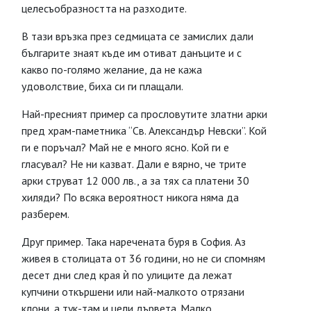
целесъобразността на разходите.
В тази връзка през седмицата се замислих дали
българите знаят къде им отиват данъците и с
какво по-голямо желание, да не кажа
удоволствие, биха си ги плащали.
Най-пресният пример са прословутите златни арки
пред храм-паметника “Св. Александър Невски”. Кой
ги е поръчал? Май не е много ясно. Кой ги е
гласувал? Не ни казват. Дали е вярно, че трите
арки струват 12 000 лв., а за тях са платени 30
хиляди? По всяка вероятност никога няма да
разберем.
Друг пример. Така наречената буря в София. Аз
живея в столицата от 36 години, но не си спомням
десет дни след края ѝ по улиците да лежат
купчини откършени или най-малкото отрязани
клони, а тук-там и цели дървета. Малко