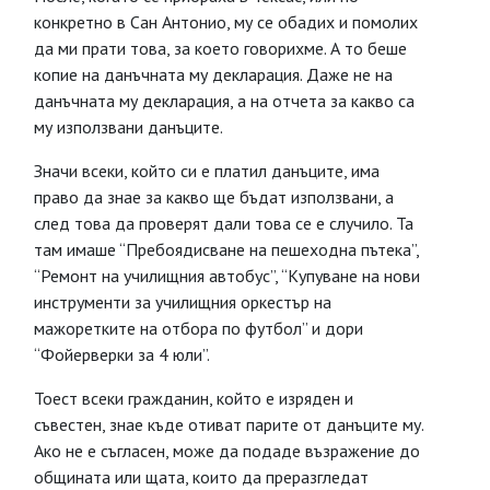
конкретно в Сан Антонио, му се обадих и помолих
да ми прати това, за което говорихме. А то беше
копие на данъчната му декларация. Даже не на
данъчната му декларация, а на отчета за какво са
му използвани данъците.
Значи всеки, който си е платил данъците, има
право да знае за какво ще бъдат използвани, а
след това да проверят дали това се е случило. Та
там имаше “Пребоядисване на пешеходна пътека”,
“Ремонт на училищния автобус”, “Купуване на нови
инструменти за училищния оркестър на
мажоретките на отбора по футбол” и дори
“Фойерверки за 4 юли”.
Тоест всеки гражданин, който е изряден и
съвестен, знае къде отиват парите от данъците му.
Ако не е съгласен, може да подаде възражение до
общината или щата, които да преразгледат