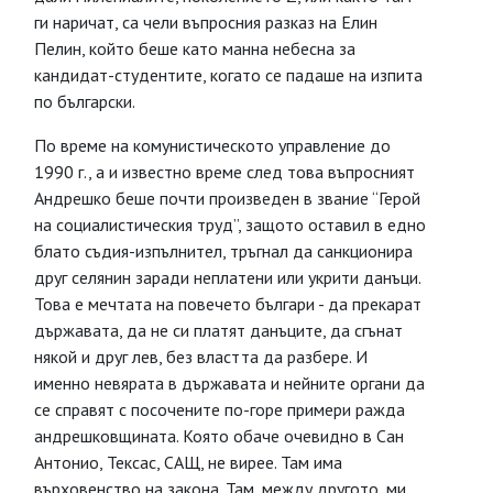
ги наричат, са чели въпросния разказ на Елин
Пелин, който беше като манна небесна за
кандидат-студентите, когато се падаше на изпита
по български.
По време на комунистическото управление до
1990 г., а и известно време след това въпросният
Андрешко беше почти произведен в звание “Герой
на социалистическия труд”, защото оставил в едно
блато съдия-изпълнител, тръгнал да санкционира
друг селянин заради неплатени или укрити данъци.
Това е мечтата на повечето българи - да прекарат
държавата, да не си платят данъците, да сгънат
някой и друг лев, без властта да разбере. И
именно невярата в държавата и нейните органи да
се справят с посочените по-горе примери ражда
андрешковщината. Която обаче очевидно в Сан
Антонио, Тексас, САЩ, не вирее. Там има
върховенство на закона. Там, между другото, ми