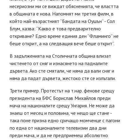
несериозни ми се виждат обясненията, че властта
в общината е нова. Напомнят ми третия филм, в
който най-възрастният “Бандата на Оушън” - Сол
Блум, казва: “Какво е това предварително
откриване? Едно време единия ден “Фламинго” не
беше открит, а на следващия вече беше открит”.
В задълженията на Столичната община влизат
чистенето от сняг и изнасянето на падналите
дървета. Ако сте смятали, че няма да вали сняг и
няма да падат дървета, жестоко сте се излъгали.
Трети пример. Протестът на т.нар. фенове срещу
президента на БФС Борислав Михайлов преди
мача на националите срещу Унгария. Не може да
знаеш от месец и половина, че нещо ще стане -
така поне призна едно сричащо момченце с пагони
по една от националните телевизии два дни
преди мача, и да не предприемеш абсолютно