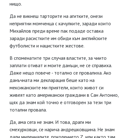
нищо.
Да не викнеш тарторите на агитките, онези
неприятни момченца с качулките, заради които
Михайлов преди време пак подаде оставка
заради расистките им обиди към английските
футболисти и нацистките жестове.
В споменатите три случая властите, за чиито
заплати отиват и моите данъци, не се справиха.
Даже нещо повече - тотално се провалиха. Ако
данъчната ми декларация беше като на
мексиканските ми приятели, които живот си
живеят като американски граждани в Сан Антонио,
щях да знам кой точно е отговорен за тези три
тотални провала.
Да, ама сега не знам. И това, драги ми
смехурковци, се нарича андрешковщина. Не знам
дали милениалите, поколението Z, или както там