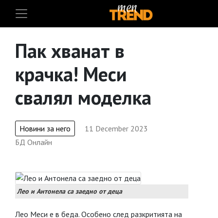
Пак хванат в
крачка! Меси
свалял моделка
Новини за него
11 December 2023
БД Онлайн
Лео и Антонела са заедно от деца
Лео Меси е в беда. Особено след разкритията на