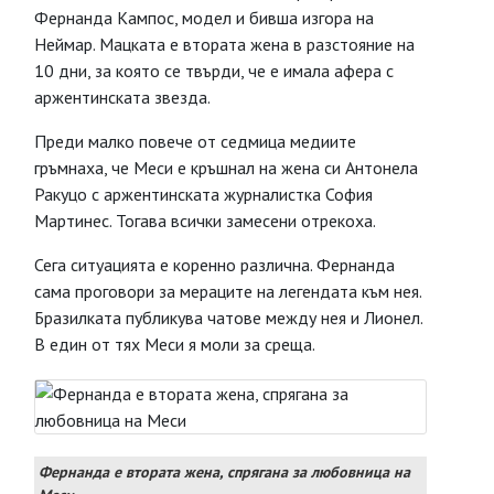
Фернанда Кампос, модел и бивша изгора на
Неймар. Мацката е втората жена в разстояние на
10 дни, за която се твърди, че е имала афера с
аржентинската звезда.
Преди малко повече от седмица медиите
гръмнаха, че Меси е кръшнал на жена си Антонела
Ракуцо с аржентинската журналистка София
Мартинес. Тогава всички замесени отрекоха.
Сега ситуацията е коренно различна. Фернанда
сама проговори за мераците на легендата към нея.
Бразилката публикува чатове между нея и Лионел.
В един от тях Меси я моли за среща.
Фернанда е втората жена, спрягана за любовница на