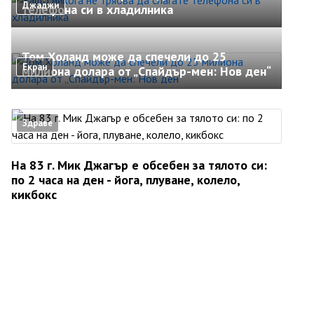
Джаджи
телефона си в хладилника
Том Холанд може да спечели до 25
Екран
милиона долара от „Спайдър-мен: Нов ден“
Здраве
На 83 г. Мик Джагър е обсебен за тялото си:
по 2 часа на ден - йога, плуване, колело,
кикбокс