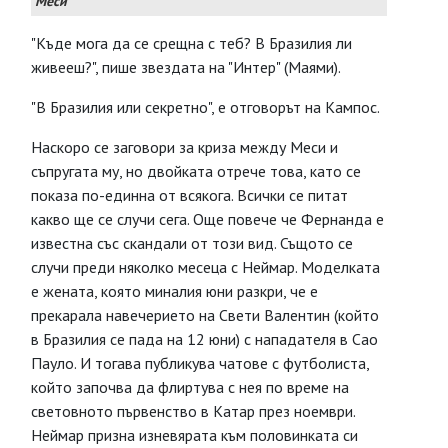
Меси
"Къде мога да се срещна с теб? В Бразилия ли
живееш?", пише звездата на "Интер" (Маями).
"В Бразилия или секретно", е отговорът на Кампос.
Наскоро се заговори за криза между Меси и
съпругата му, но двойката отрече това, като се
показа по-единна от всякога. Всички се питат
какво ще се случи сега. Още повече че Фернанда е
известна със скандали от този вид. Същото се
случи преди няколко месеца с Неймар. Моделката
е жената, която миналия юни разкри, че е
прекарала навечерието на Свети Валентин (който
в Бразилия се пада на 12 юни) с нападателя в Сао
Пауло. И тогава публикува чатове с футболиста,
който започва да флиртува с нея по време на
световното първенство в Катар през ноември.
Неймар призна изневярата към половинката си