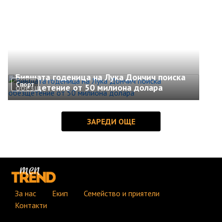
Бившата годеница на Лука Дончич поиска
Спорт
обезщетение от 50 милиона долара
За нас
Екип
Семейство и приятели
Контакти