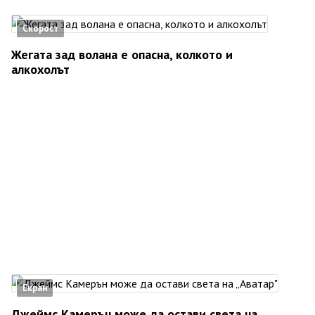
Скорост
Жегата зад волана е опасна, колкото и
алкохолът
Екран
Джеймс Камерън може да остави света на