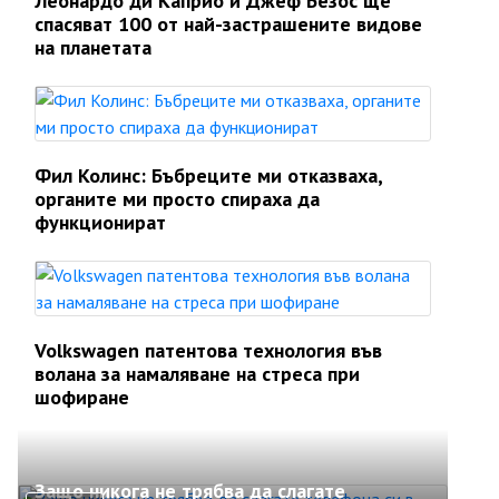
Леонардо ди Каприо и Джеф Безос ще
спасяват 100 от най-застрашените видове
на планетата
Фил Колинс: Бъбреците ми отказваха,
органите ми просто спираха да
функционират
Volkswagen патентова технология във
волана за намаляване на стреса при
шофиране
Защо никога не трябва да слагате