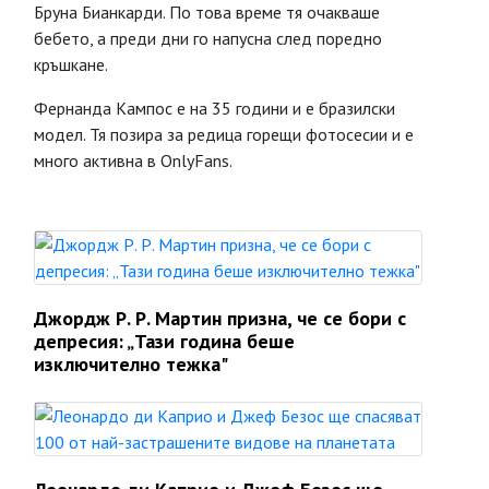
Бруна Бианкарди. По това време тя очакваше
бебето, а преди дни го напусна след поредно
кръшкане.
Фернанда Кампос е на 35 години и е бразилски
модел. Тя позира за редица горещи фотосесии и е
много активна в OnlyFans.
Джордж Р. Р. Мартин призна, че се бори с
депресия: „Тази година беше
изключително тежка"