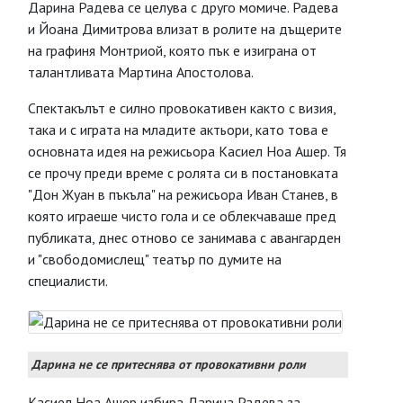
Дарина Радева се целува с друго момиче. Радева
и Йоана Димитрова влизат в ролите на дъщерите
на графиня Монтриой, която пък е изиграна от
талантливата Мартина Апостолова.
Спектакълът е силно провокативен както с визия,
така и с играта на младите актьори, като това е
основната идея на режисьора Касиел Ноа Ашер. Тя
се прочу преди време с ролята си в постановката
"Дон Жуан в пъкъла" на режисьора Иван Станев, в
която играеше чисто гола и се облекчаваше пред
публиката, днес отново се занимава с авангарден
и "свободомислещ" театър по думите на
специалисти.
Дарина не се притеснява от провокативни роли
Касиел Ноа Ашер избира Дарина Радева за