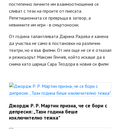
постепенно личните им взаимоотношения се
сливат с тези на героите от пиесата.
Репетиционната се превръща в затвор, а
невинните им игри - в смъртоносни.
От година талантливата Дарина Радева е канена
да участва не само в постановки на различни
театри, но и във филми. От нея още не се е отказал
и режисьорът Максим Генчев, който искаше да я
снима като царица Сара Теодора в новия си филм
Джордж Р. Р. Мартин призна, че се бори с
депресия: „Тази година беше
изключително тежка"