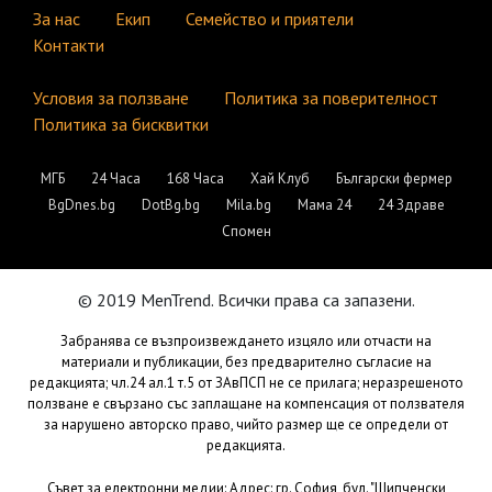
За нас
Екип
Семейство и приятели
Контакти
Условия за ползване
Политика за поверителност
Политика за бисквитки
МГБ
24 Часа
168 Часа
Хай Клуб
Български фермер
BgDnes.bg
DotBg.bg
Mila.bg
Мама 24
24 Здраве
Спомен
© 2019 MenTrend. Всички права са запазени.
Забранява се възпроизвеждането изцяло или отчасти на
материали и публикации, без предварително съгласие на
редакцията; чл.24 ал.1 т.5 от ЗАвПСП не се прилага; неразрешеното
ползване е свързано със заплащане на компенсация от ползвателя
за нарушено авторско право, чийто размер ще се определи от
редакцията.
Съвет за електронни медии: Адрес: гр. София, бул. "Шипченски