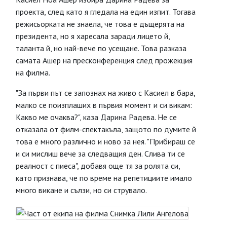
проекта, след като я гледала на един изпит. Тогава
режисьорката не знаела, че това е дъщерята на
президента, но я харесала заради лицето й,
таланта й, но най-вече по усещане. Това разказа
самата Ашер на пресконференция след прожекция
на филма.
"За първи път се запознах на живо с Касиел в бара,
малко се поизплаших в първия момент и си викам:
Какво ме очаква?", каза Дарина Радева. Не се
отказала от филм-спектакъла, защото по думите й
това е много различно и ново за нея. "Прибираш се
и си мислиш вече за следващия ден. Слива ти се
реалност с пиеса", добавя още тя за ролята си,
като признава, че по време на репетициите имало
много викане и сълзи, но си струвало.