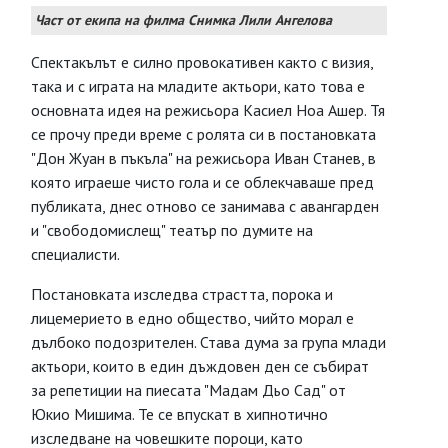
Част от екипа на филма Снимка Лили Ангелова
Спектакълът е силно провокативен както с визия,
така и с играта на младите актьори, като това е
основната идея на режисьора Касиел Ноа Ашер. Тя
се прочу преди време с ролята си в постановката
"Дон Жуан в пъкъла" на режисьора Иван Станев, в
която играеше чисто гола и се облекчаваше пред
публиката, днес отново се занимава с авангарден
и "свободомислещ" театър по думите на
специалисти.
Постановката изследва страстта, порока и
лицемерието в едно общество, чийто морал е
дълбоко подозрителен. Става дума за група млади
актьори, които в един дъждовен ден се събират
за репетиции на пиесата "Мадам Дьо Сад" от
Юкио Мишима. Те се впускат в хипнотично
изследване на човешките пороци, като