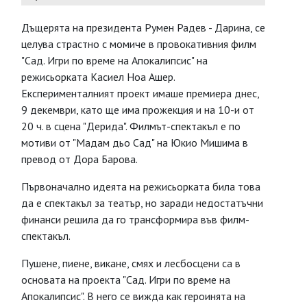
Дъщерята на президента Румен Радев - Дарина, се
целува страстно с момиче в провокативния филм
"Сад. Игри по време на Апокалипсис" на
режисьорката Касиел Ноа Ашер.
Експерименталният проект имаше премиера днес,
9 декември, като ще има прожекция и на 10-и от
20 ч. в сцена "Дерида". Филмът-спектакъл е по
мотиви от "Мадам дьо Сад" на Юкио Мишима в
превод от Дора Барова.
Първоначално идеята на режисьорката била това
да е спектакъл за театър, но заради недостатъчни
финанси решила да го трансформира във филм-
спектакъл.
Пушене, пиене, викане, смях и лесбосцени са в
основата на проекта "Сад. Игри по време на
Апокалипсис". В него се вижда как героинята на