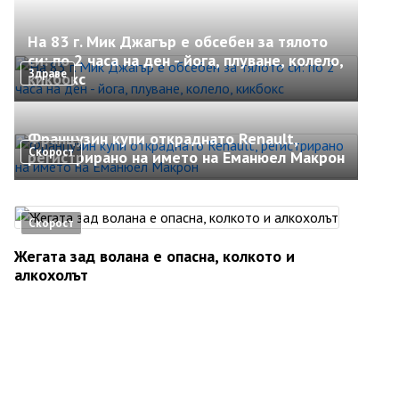
На 83 г. Мик Джагър е обсебен за тялото
си: по 2 часа на ден - йога, плуване, колело,
Здраве
кикбокс
Французин купи откраднато Renault,
Скорост
регистрирано на името на Еманюел Макрон
Скорост
Жегата зад волана е опасна, колкото и
алкохолът