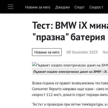
Новини за него
Джаджи
Спорт
Скорост
Тест: BMW iX мин
"празна" батерия
Новини за него
08 December 2023
Ге
Първият изцяло електрически джип на BMW - iX.
Всяка година се правят всевъзможни тестове
Consumer Reports направи още един - само по
скорост 112 км/ч, докато спрат поради липса
Тестът е проведен при летни температури, а 