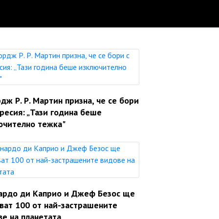
ж Р. Р. Мартин призна, че се бори
ресия: „Тази година беше
ючително тежка"
ардо ди Каприо и Джеф Безос ще
яват 100 от най-застрашените
ве на планетата