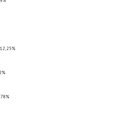
69%
 12,25%
22%
6,78%