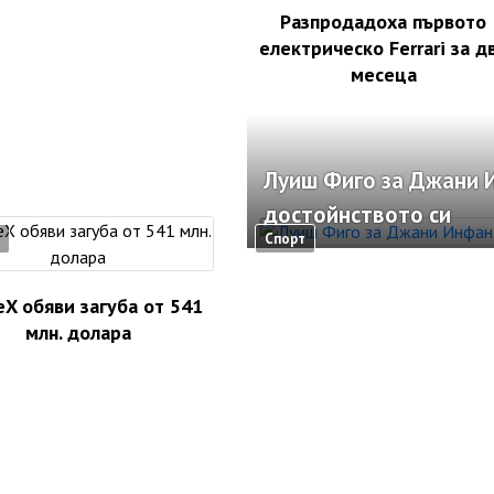
Разпродадоха първото
електрическо Ferrari за д
месеца
Луиш Фиго за Джани И
достойнството си
Спорт
eX обяви загуба от 541
млн. долара