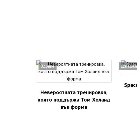
Здраве
Джаджи
Spac
Невероятната тренировка,
която поддържа Том Холанд
във форма