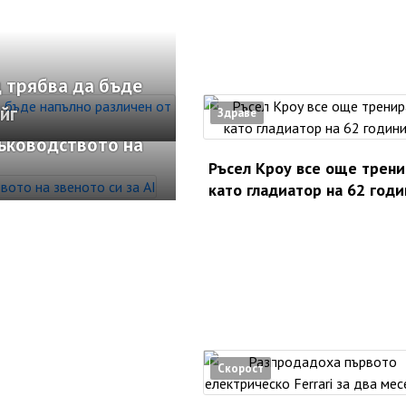
 трябва да бъде
йг
Здраве
ръководството на
Ръсел Кроу все още трени
като гладиатор на 62 годи
Скорост