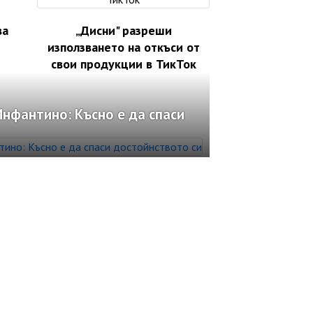
ва
„Дисни" разреши
използването на откъси от
свои продукции в ТикТок
нфантино: Късно е да спаси