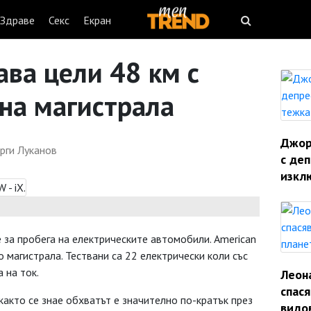
Здраве
Секс
Екран
ава цели 48 км с
 на магистрала
Джорд
орги Луканов
с деп
изкл
 за пробега на електрическите автомобили. American
 магистрала. Тествани са 22 електрически коли със
 на ток.
Леон
спас
както се знае обхватът е значително по-кратък през
видо