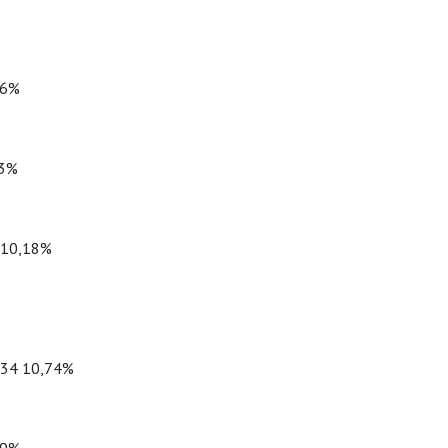
76%
63%
 10,18%
434 10,74%