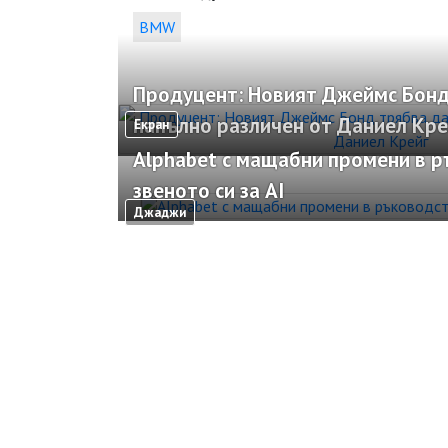
BMW
Продуцент: Новият Джеймс Бонд
напълно различен от Даниел Кре
Екран
Alphabet с мащабни промени в 
звеното си за AI
Джаджи