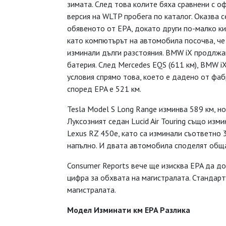
зимата. След това колите бяха сравнени с о
версия на WLTP пробега по каталог. Оказва 
обявеното от EPA, докато други по-малко ки
като компютърът на автомобила посочва, че 
изминали дълги разстояния. BMW iX продлжав
батерия. След Mercedes EQS (611 км), BMW i
условия спрямо това, което е дадено от фаб
според EPA е 521 км.
Tesla Model S Long Range изминва 589 км, но
Луксозният седан Lucid Air Touring също изми
Lexus RZ 450e, като са изминали съответно 
напълно. И двата автомобила споделят обща
Consumer Reports вече ще изисква EPA да до
цифра за обхвата на магистралата. Стандар
магистралата.
Модел Изминати км EPA Разлика