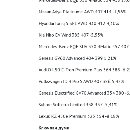
Mercedes-Benz EQE 350 4Matic 534 418 27,
Nissan Ariya Platinum+ AWD 407 414 -1,56%
Hyundai Ioniq 5 SEL AWD 430 412 4,30%
Kia Niro EV Wind 385 407 -5,53%
Mercedes-Benz EQE SUV 350 4Matic 457 407
Genesis GV60 Advanced 404 399 1,21%
Audi Q4 50 E-Tron Premium Plus 364 388 -6,
Volkswagen ID.4 Pro S AWD 407 386 5,42%
Genesis Electrified GV70 Advanced 354 380 -
Subaru Solterra Limited 338 357 -5,41%
Lexus RZ 450e Premium 325 354 -8,18%
Ключови думи