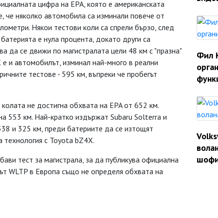
фициалната цифра на EPA, която е американската
се, че няколко автомобила са изминали повече от
лометри. Някои тестови коли са спрели бързо, след
батерията е нула процента, докато други са
а да се движи по магистралата цели 48 км с "празна"
Фил 
X е и автомобилът, изминал най-много в реални
орган
ричните тестове - 595 км, въпреки че пробегът
функ
 колата не достигна обхвата на EPA от 652 км.
на 553 км. Най-кратко издържат Subaru Solterra и
338 и 325 км, преди батериите да се изтощят
Volk
 технология с Toyota bZ4X.
волан
шофи
бави тест за магистрала, за да публикува официална
тът WLTP в Европа също не определя обхвата на