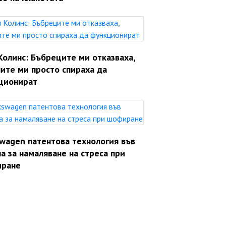
Колинс: Бъбреците ми отказваха,
ите ми просто спираха да
ционират
swagen патентова технология във
а за намаляване на стреса при
ране