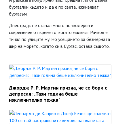
И разказва популярния виц: Срещнат ли се двама
бургазлии където и да е по света, изживяват
бургазъм.
Днес градът е станал много по-модерен и
съвременен от времето, когато малкият Рачков е
тичал по улиците му. Но усещането за безмерната
шир на морето, когато си в Бургас, остава същото.
Джордж Р. Р. Мартин призна, че се бори с
депресия: „Тази година беше
изключително тежка"