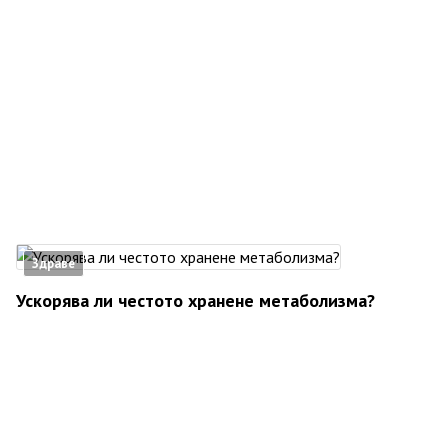
Здраве
Ускорява ли честото хранене метаболизма?