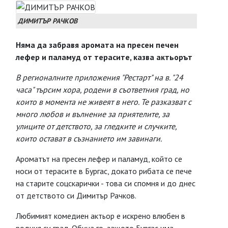
ДИМИТЪР РАЧКОВ
Няма да забравя аромата на пресен печен
лефер и паламуд от терасите, казва актьорът
В регионалните приложения "Рестарт" на в. "24
часа" търсим хора, родени в съответния град, но
които в момента не живеят в него. Те разказват с
много любов и вълнение за приятелите, за
улиците от детството, за гледките и случките,
които остават в съзнанието им завинаги.
Ароматът на пресен лефер и паламуд, който се
носи от терасите в Бургас, докато рибата се пече
на старите соцскарички - това си спомня и до днес
от детството си Димитър Рачков.
Любимият комедиен актьор е искрено влюбен в