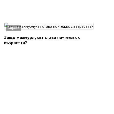
Здраве
Защо махмурлукът става по-тежък с
възрастта?