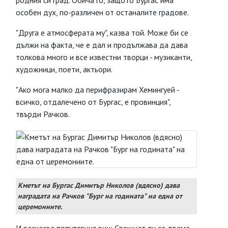
родния си град. Обича го, защото Бургас има
особен дух, по-различен от останалите градове.
"Друга е атмосферата му", казва той. Може би се
дължи на факта, че е дал и продължава да дава
толкова много и все известни творци - музиканти,
художници, поети, актьори.
"Ако мога малко да перифразирам Хемингуей -
всичко, отдалечено от Бургас, е провинция",
твърди Рачков.
Кметът на Бургас Димитър Николов (вдясно) дава
наградата на Рачков "Бург на годината" на една от
церемониите.