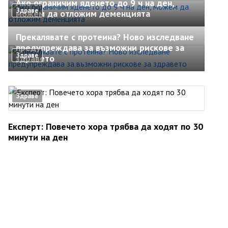
Ако ограничим яденето до 9 ч на ден,
Здраве
можем да отложим деменцията
Прекалявате с протеина? Ново изследване
предупреждава за възможни рискове за
Здраве
здравето
Здраве
Експерт: Повечето хора трябва да ходят по 30
минути на ден