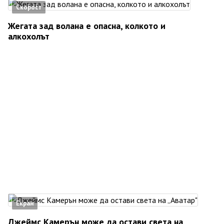
Скорост
Жегата зад волана е опасна, колкото и
алкохолът
Екран
Джеймс Камерън може да остави света на