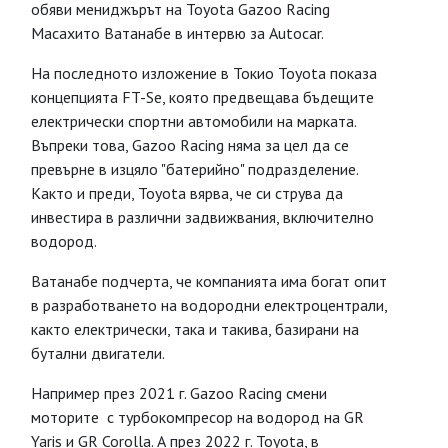
обяви мениджърът на Toyota Gazoo Racing
Масахито Ватанабе в интервю за Autocar.
На последното изложение в Токио Toyota показа
концепцията FT-Se, която предвещава бъдещите
електрически спортни автомобили на марката.
Въпреки това, Gazoo Racing няма за цел да се
превърне в изцяло "батерийно" подразделение.
Както и преди, Toyota вярва, че си струва да
инвестира в различни задвижвания, включително
водород.
Ватанабе подчерта, че компанията има богат опит
в разработването на водородни електроцентрали,
както електрически, така и такива, базирани на
бутални двигатели.
Например през 2021 г. Gazoo Racing смени
моторите с турбокомпресор на водород на GR
Yaris и GR Corolla. А през 2022 г. Toyota, в