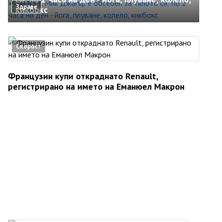
Здраве
кикбокс
Скорост
Французин купи откраднато Renault,
регистрирано на името на Еманюел Макрон