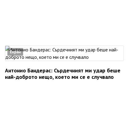
Екран
Антонио Бандерас: Сърдечният ми удар беше
най-доброто нещо, което ми се е случвало