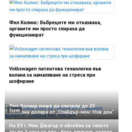
Фил Колинс: Бъбреците ми отказваха,
органите ми просто спираха да
функционират
Volkswagen патентова технология във
волана за намаляване на стреса при
шофиране
Том Холанд може да спечели до 25
Екран
милиона долара от „Спайдър-мен: Нов ден“
На 83 г. Мик Джагър е обсебен за тялото
си: по 2 часа на ден - йога, плуване, колело,