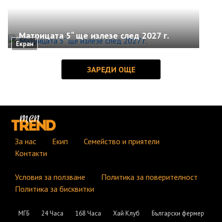
„Матрицата 5“ ще излезе след 2027 г.
Екран
За нас
Екип
Семейство и приятели
Контакти
Условия за ползване
Политика за поверителност
Политика за бисквитки
МГБ
24 Часа
168 Часа
Хай Клуб
Български фермер