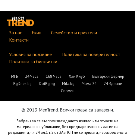
За нас
Екип
Семейство и приятели
Контакти
Условия за ползване
Политика за поверителност
Политика за бисквитки
МГБ
24 Часа
168 Часа
Хай Клуб
Български фермер
BgDnes.bg
DotBg.bg
Mila.bg
Мама 24
24 Здраве
Спомен
© 2019 MenTrend. Всички права са запазени.
Забранява се възпроизвеждането изцяло или отчасти на
материали и публикации, без предварително съгласие на
редакцията; чл.24 ал.1 т.5 от ЗАвПСП не се прилага; неразрешеното