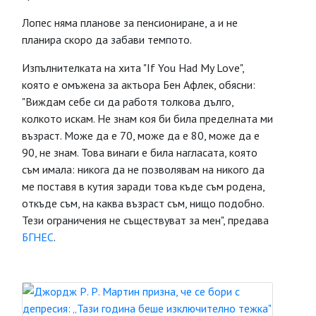
Лопес няма планове за пенсиониране, а и не
планира скоро да забави темпото.
Изпълнителката на хита "If You Had My Love",
която е омъжена за актьора Бен Афлек, обясни:
"Виждам себе си да работя толкова дълго,
колкото искам. Не знам коя би била пределната ми
възраст. Може да е 70, може да е 80, може да е
90, не знам. Това винаги е била нагласата, която
съм имала: никога да не позволявам на никого да
ме поставя в кутия заради това къде съм родена,
откъде съм, на каква възраст съм, нищо подобно.
Тези ограничения не съществуват за мен", предава
БГНЕС
.