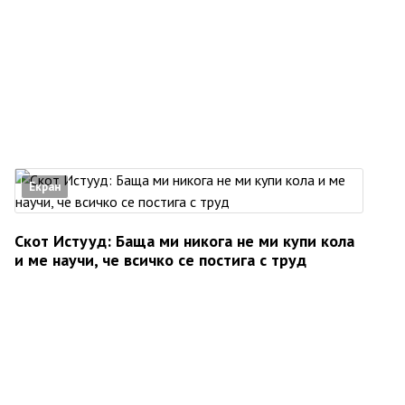
Екран
Скот Истууд: Баща ми никога не ми купи кола
и ме научи, че всичко се постига с труд