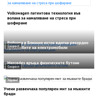
Volkswagen патентова технология във
волана за намаляване на стреса при
шофиране
Войната в Близкия изток вдигна рекордно
Скорост
продажбите на електромобили
Mercedes връща физическите бутони
Скорост
Здраве
Учени развенчаха популярен мит за мъжките
бради