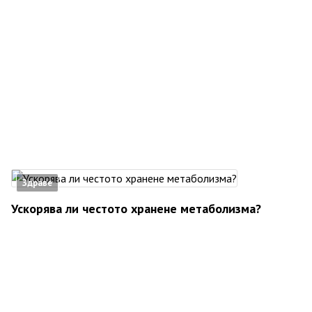
Здраве
Ускорява ли честото хранене метаболизма?