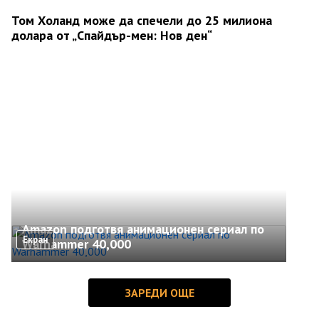
Том Холанд може да спечели до 25 милиона
долара от „Спайдър-мен: Нов ден“
Amazon подготвя анимационен сериал по
Екран
Warhammer 40,000