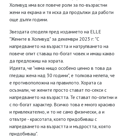
Холивуд има все повече роли за по-възрастни
жени на екрана и тя иска да продължи да работи
още дълги години.
Звездата споделя пред изданието на ELLE
"Жените в Холивуд" за декември 2023 г: "С
напредването на възрастта и натрупването на
повече опит ставаш по-богат човек и имаш какво
да предложиш на хората.
Идеята, че "няма нищо особено ценно в това да
гледаш жена над 30 години", е толкова нелепа, че
е противоположна на правилото. Хората са
осъзнали, че жените просто стават по-секси с
напредването на възрастта. Те стават по-опитни и
с по-богат характер. Всичко това е много красиво
и привлекателно, и то не само физически, а и
отвътре - красотата, която придобиваш с
напредването на възрастта и мъдростта, която
придобиваш".