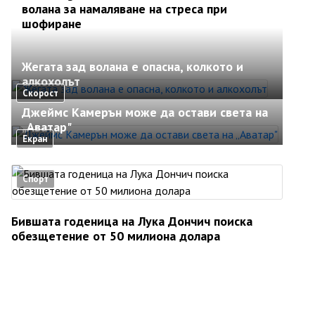
волана за намаляване на стреса при
шофиране
Жегата зад волана е опасна, колкото и
алкохолът
Скорост
Джеймс Камерън може да остави света на
„Аватар"
Екран
Спорт
Бившата годеница на Лука Дончич поиска
обезщетение от 50 милиона долара