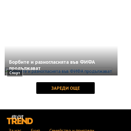
Борбите и разногласията във ФИФА
продължават
Спорт
За нас
Екип
Семейство и приятели