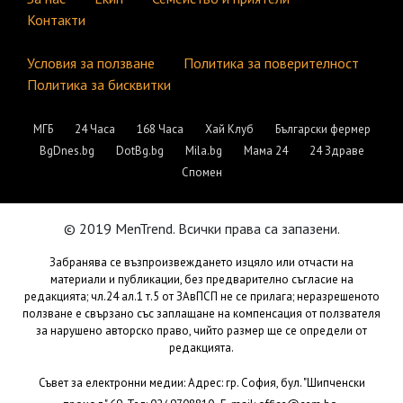
Контакти
Условия за ползване
Политика за поверителност
Политика за бисквитки
МГБ
24 Часа
168 Часа
Хай Клуб
Български фермер
BgDnes.bg
DotBg.bg
Mila.bg
Мама 24
24 Здраве
Спомен
© 2019 MenTrend. Всички права са запазени.
Забранява се възпроизвеждането изцяло или отчасти на
материали и публикации, без предварително съгласие на
редакцията; чл.24 ал.1 т.5 от ЗАвПСП не се прилага; неразрешеното
ползване е свързано със заплащане на компенсация от ползвателя
за нарушено авторско право, чийто размер ще се определи от
редакцията.
Съвет за електронни медии: Адрес: гр. София, бул. "Шипченски