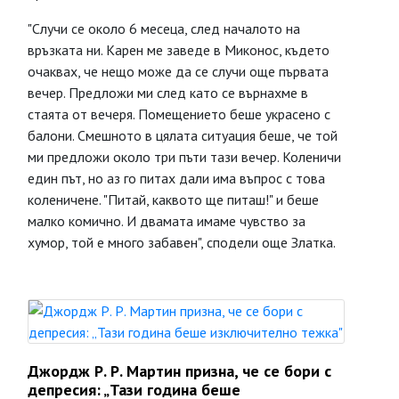
"Случи се около 6 месеца, след началото на
връзката ни. Карен ме заведе в Миконос, където
очаквах, че нещо може да се случи още първата
вечер. Предложи ми след като се върнахме в
стаята от вечеря. Помещението беше украсено с
балони. Смешното в цялата ситуация беше, че той
ми предложи около три пъти тази вечер. Коленичи
един път, но аз го питах дали има въпрос с това
коленичене. "Питай, каквото ще питаш!" и беше
малко комично. И двамата имаме чувство за
хумор, той е много забавен", сподели още Златка.
Джордж Р. Р. Мартин призна, че се бори с
депресия: „Тази година беше