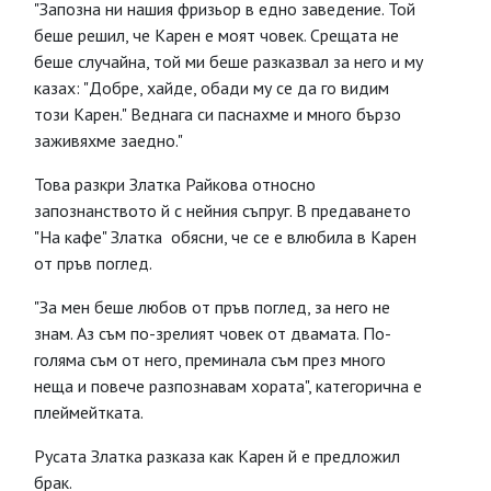
"Запозна ни нашия фризьор в едно заведение. Той
беше решил, че Карен е моят човек. Срещата не
беше случайна, той ми беше разказвал за него и му
казах: "Добре, хайде, обади му се да го видим
този Карен." Веднага си паснахме и много бързо
заживяхме заедно."
Това разкри Златка Райкова относно
запознанството й с нейния съпруг. В предаването
"На кафе" Златка обясни, че се е влюбила в Карен
от пръв поглед.
"За мен беше любов от пръв поглед, за него не
знам. Аз съм по-зрелият човек от двамата. По-
голяма съм от него, преминала съм през много
неща и повече разпознавам хората", категорична е
плеймейтката.
Русата Златка разказа как Карен й е предложил
брак.