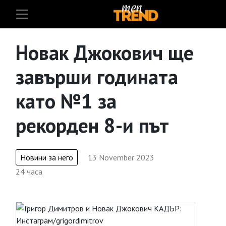
Новак Джокович ще
завърши годината
като №1 за
рекорден 8-и път
Новини за него
13 November 2023
24 часа