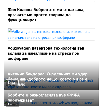
Фил Колинс: Бъбреците ми отказваха,
органите ми просто спираха да
функционират
Volkswagen патентова технология във
волана за намаляване на стреса при
шофиране
Антонио Бандерас: Сърдечният ми удар
беше най-доброто нещо, което ми се е
Екран
случвало
Борбите и разногласията във ФИФА
продължават
Спорт