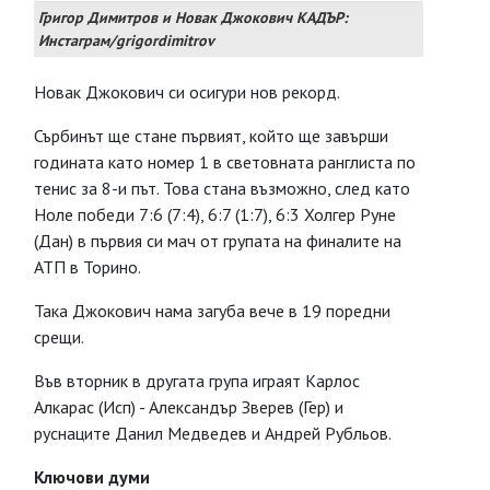
Григор Димитров и Новак Джокович КАДЪР:
Инстаграм/grigordimitrov
Новак Джокович си осигури нов рекорд.
Сърбинът ще стане първият, който ще завърши
годината като номер 1 в световната ранглиста по
тенис за 8-и път. Това стана възможно, след като
Ноле победи 7:6 (7:4), 6:7 (1:7), 6:3 Холгер Руне
(Дан) в първия си мач от групата на финалите на
АТП в Торино.
Така Джокович нама загуба вече в 19 поредни
срещи.
Във вторник в другата група играят Карлос
Алкарас (Исп) - Александър Зверев (Гер) и
руснаците Данил Медведев и Андрей Рубльов.
Ключови думи