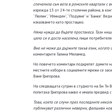
спечелила съм вота в ромските квартали с в
изрежда 13 от 24-те столични района, в коит
“Люлин”, “Илинден”, “Подуяне” и “Банкя”. В
изказването като просташко.
Няма нужда да бъдете простакеса. Тази ниша
цяло си е доста населена
, пише потребителя
Вие не може да държите такъв език, когато 
коментарите Галина Меламед.
Но повечето коментари подкрепят думите на 
местните избори в социалните мрежи се заси
Ваня Григорова.
На следващата сутрин в студиото на Би Ти
попитаха Григорова какво е имала предвид с
Това, което се случи през последните няколк
публикуват различни неверни, фалшиви нов