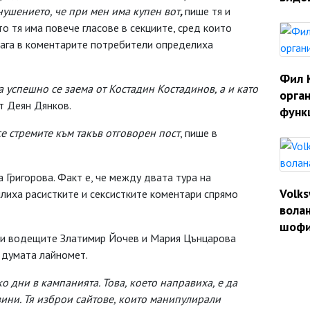
нушението, че при мен има купен вот
,
пише тя и
о тя има повече гласове в секциите, сред които
еднага в коментарите потребители определиха
Фил 
 успешно се заема от Костадин Костадинов, а и като
орган
т Деян Дянков.
функ
се стремите към такъв отговорен пост
, пише в
Григорова. Факт е, че между двата тура на
Volk
лиха расистките и сексистките коментари спрямо
волан
шофи
 Ви водещите Златимир Йочев и Мария Цънцарова
 думата лайномет.
о дни в кампанията. Това, което направиха, е да
ини. Тя изброи сайтове, които манипулирали