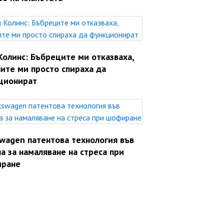
Колинс: Бъбреците ми отказваха,
ите ми просто спираха да
ционират
swagen патентова технология във
а за намаляване на стреса при
ране