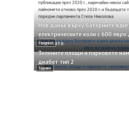
публикация през 2020 г., наричайки някои са
лайномети отново през 2020 г. и бъдещата т
поредни парламента Стела Николова.
Нов данък върху батериите вдиг
електрическите коли с 600 евро 
годината
Скорост
Зелените площи и парковете нам
диабет тип 2
Здраве