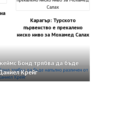
 на
Карагър: Турското
първенство е прекалено
ниско ниво за Мохамед Салах
жеймс Бонд трябва да бъде
Даниел Крейг