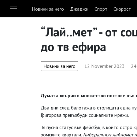
Новини за него
Джаджи
Спорт
Скорост
“Лай..мет” - от с
до тв ефира
Новини за него
12 November 2023
24
Думата хвърчи в множество постове във ф
Два дни след балотажа в столицата една пу
Григорова превъзбуди социалните мрежи.
Тя пусна статус във фейсбук, в който остро 
ромските квартали.
Либералният лайномет
п