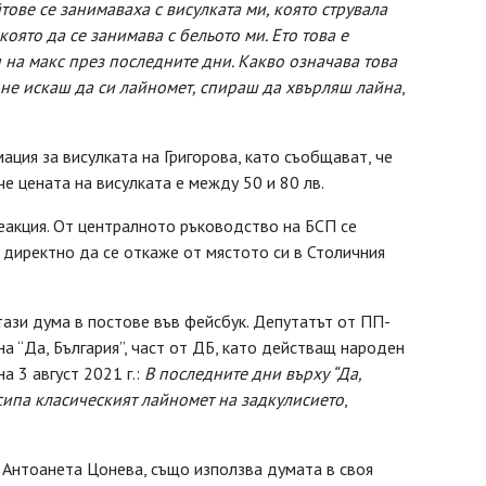
йтове се занимаваха с висулката ми, която струвала
оято да се занимава с бельото ми. Ето това е
на макс през последните дни. Какво означава това
о не искаш да си лайномет, спираш да хвърляш лайна
,
ция за висулката на Григорова, като съобщават, че
че цената на висулката е между 50 и 80 лв.
еакция. От централното ръководство на БСП се
а директно да се откаже от мястото си в Столичния
тази дума в постове във фейсбук. Депутатът от ПП-
а “Да, България”, част от ДБ, като действащ народен
а 3 август 2021 г.:
В последните дни върху “Да,
зсипа класическият лайномет на задкулисието
,
- Антоанета Цонева, също използва думата в своя