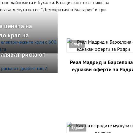
йтове лайномети и бухалки. В същия контекст пише за
огава депутатка от “Демократична България” в три
а цената на
до края на
Спорт
аляват риска от
Реал Мадрид и Барселона
еднакви оферти за Родр
Здраве