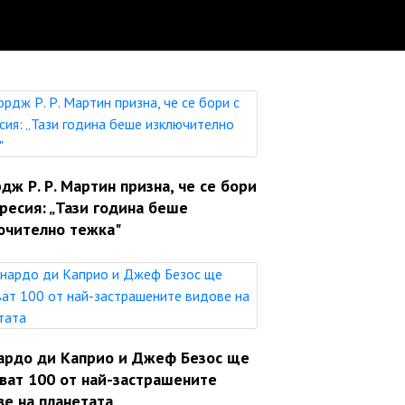
ж Р. Р. Мартин призна, че се бори
ресия: „Тази година беше
ючително тежка"
ардо ди Каприо и Джеф Безос ще
яват 100 от най-застрашените
ве на планетата