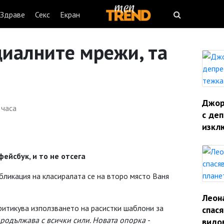
Здраве
Секс
Екран
оциалните мрежи, та
Джорд
 часа
с деп
изкл
ейсбук, и то не отсега
бликация на класиралата се на второ място Ваня
Леон
критикува използването на расистки шаблони за
спас
родължава с всички сили. Новата опорка -
видо