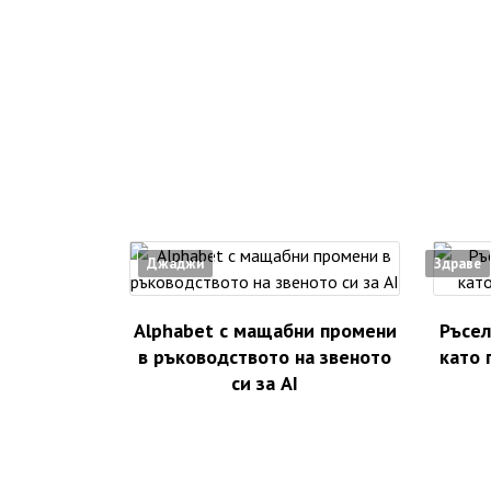
Джаджи
Здраве
Alphabet с мащабни промени
Ръсел
в ръководството на звеното
като 
си за AI