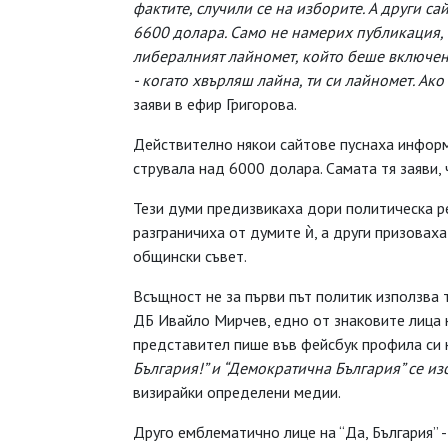
фактите, случили се на изборите. А други са
6600 долара. Само не намерих публикация, к
либералният лайномет, който беше включен 
- когато хвърляш лайна, ти си лайномет. Ак
заяви в ефир Григорова.
Действително някои сайтове пуснаха информа
струвала над 6000 долара. Самата тя заяви, 
Тези думи предизвикаха дори политическа р
разграничиха от думите ѝ, а други призовах
общински съвет.
Всъщност не за първи път политик използва 
ДБ Ивайло Мирчев, едно от знаковите лица н
представител пише във фейсбук профила си н
България!” и “Демократична България” се и
визирайки определени медии.
Друго емблематично лице на “Да, България” 