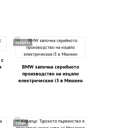
Скорост
 с
и
BMW започна серийното
производство на изцяло
електрическия i3 в Мюнхен
Спорт