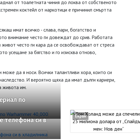
 паднал от тоалетната чиния до локва от собственото
кстремен коктейл от наркотици е причинил смъртта
якаш имат всичко - слава, пари, богатство и
ото внимание често ги довеждат до срив. Работата
 живот често ги кара да се освобождават от стреса
то усещане за бягство и го изисква отново,
 може да я носи. Всички талантливи хора, които си
наследство. И вероятно щяха да имат дълги кариери,
а живота им.
ериал по
Екран
е телефона си в