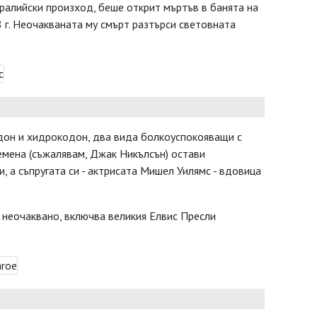
ралийски произход, беше открит мъртъв в банята на
 г. Неочакваната му смърт разтърси световната
дон и хидрокодон, два вида болкоуспокояващи с
емена (съжалявам, Джак Никълсън) остави
, а съпругата си - актрисата Мишел Уилямс - вдовица
а неочаквано, включва великия Елвис Пресли