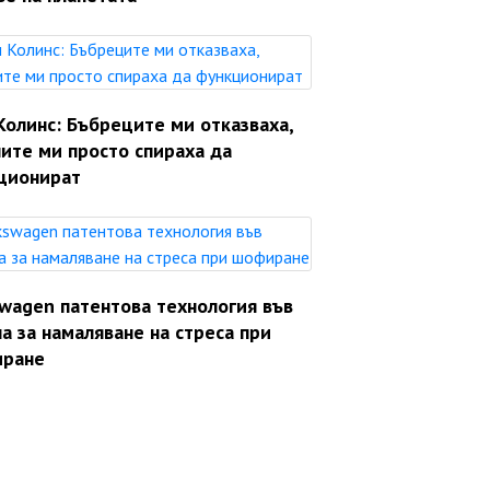
Колинс: Бъбреците ми отказваха,
ите ми просто спираха да
ционират
swagen патентова технология във
а за намаляване на стреса при
ране