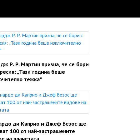
ж Р. Р. Мартин призна, че се бори
ресия: „Тази година беше
ючително тежка"
ардо ди Каприо и Джеф Безос ще
яват 100 от най-застрашените
ве на планетата