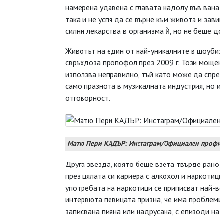
намерена удавена с главата надолу във вана
така и не успя да се върне към живота и зави
силни лекарства в организма ѝ, но не беше д
Животът на един от най-уникалните в шоуби
свръхдоза пропофол през 2009 г. Този моще
използва неправилно, тъй като може да спре
само празнота в музикалната индустрия, но 
отговорност.
Матю Пери КАДЪР: Инстаграм/Официален проф
Друга звезда, която беше взета твърде рано
през цялата си кариера с алкохол и наркотиц
употребата на наркотици се приписват най-
интервюта певицата призна, че има проблеми
записвана пияна или надрусана, с епизоди н