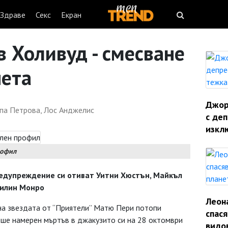
Здраве
Секс
Екран
в Холивуд - смесване
чета
Джорд
па Петрова, Лос Анджелис
с деп
изкл
рофил
редупреждение си отиват Уитни Хюстън, Майкъл
рилин Монро
Леон
 на звездата от “Приятели” Матю Пери потопи
спас
беше намерен мъртъв в джакузито си на 28 октомври
видо