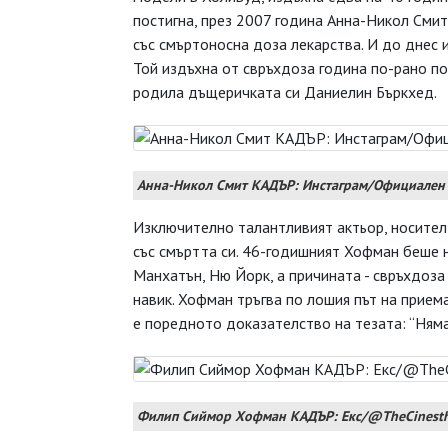
постигна, през 2007 година Анна-Никол Смит
със смъртоносна доза лекарства. И до днес и
Той издъхна от свръхдоза година по-рано по
родила дъщеричката си Даниелин Бъркхед.
Анна-Никол Смит КАДЪР: Инстаграм/Официален
Изключително талантливият актьор, носител
със смъртта си. 46-годишният Хофман беше 
Манхатън, Ню Йорк, а причината - свръхдоза
навик. Хофман тръгва по лошия път на прием
е поредното доказателство на тезата: “Няма
Филип Сиймор Хофман КАДЪР: Екс/@TheCinesth