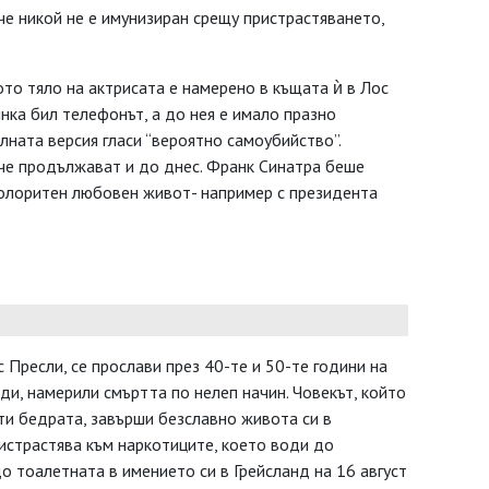
е никой не е имунизиран срещу пристрастяването,
то тяло на актрисата е намерено в къщата ѝ в Лос
нка бил телефонът, а до нея е имало празно
ната версия гласи “вероятно самоубийство”.
че продължават и до днес. Франк Синатра беше
колоритен любовен живот- например с президента
с Пресли, се прослави през 40-те и 50-те години на
ди, намерили смъртта по нелеп начин. Човекът, който
ти бедрата, завърши безславно живота си в
ристрастява към наркотиците, което води до
 тоалетната в имението си в Грейсланд на 16 август