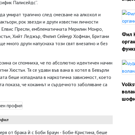
асифик Палисейдс”.
да умират трагично след смесване на алкохол и
 актьори, рок звезди и други известни личности
я Елвис Пресли, емблематичната Мерилин Монро,
Фил 
Хюстън, Хийт Леджър, Филип Сеймур Хофман, Британи
орган
е много други напуснаха този свят внезапно и без
функ
зина си спомниха, че по абсолютно идентичен начин
тни Хюстън. Тя се удави във вана в хотел в Бевърли
ката беше изпаднала в наркотична зависимост, което
Volk
ята показа, че кокаинът и сърдечното заболяване са
волан
шофи
офил
ря от брака ѝ с Боби Браун - Боби-Кристина, беше