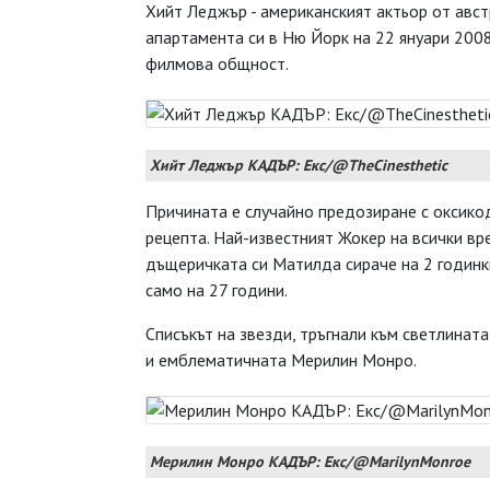
Хийт Леджър - американският актьор от авст
апартамента си в Ню Йорк на 22 януари 2008
филмова общност.
Хийт Леджър КАДЪР: Екс/@TheCinesthetic
Причината е случайно предозиране с оксико
рецепта. Най-известният Жокер на всички вр
дъщеричката си Матилда сираче на 2 годинки
само на 27 години.
Списъкът на звезди, тръгнали към светлинат
и емблематичната Мерилин Монро.
Мерилин Монро КАДЪР: Екс/@MarilynMonroe