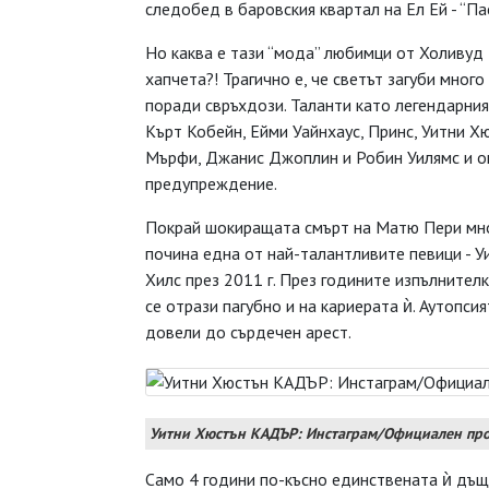
следобед в баровския квартал на Ел Ей - “П
Но каква е тази “мода” любимци от Холивуд 
хапчета?! Трагично е, че светът загуби много
поради свръхдози. Таланти като легендарни
Кърт Кобейн, Ейми Уайнхаус, Принс, Уитни 
Мърфи, Джанис Джоплин и Робин Уилямс и ощ
предупреждение.
Покрай шокиращата смърт на Матю Пери мно
почина една от най-талантливите певици - Уи
Хилс през 2011 г. През годините изпълнител
се отрази пагубно и на кариерата ѝ. Аутопси
довели до сърдечен арест.
Уитни Хюстън КАДЪР: Инстаграм/Официален пр
Само 4 години по-късно единствената ѝ дъще