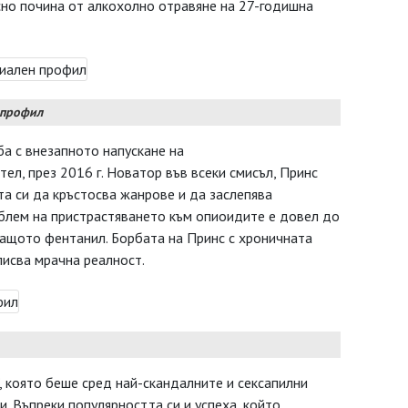
сно почина от алкохолно отравяне на 27-годишна
 профил
а с внезапното напускане на
ел, през 2016 г. Новатор във всеки смисъл, Принс
а си да кръстосва жанрове и да заслепява
облем на пристрастяването към опиоидите е довел до
ащото фентанил. Борбата на Принс с хроничната
писва мрачна реалност.
, която беше сред най-скандалните и сексапилни
и. Въпреки популярността си и успеха, който