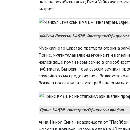
пъти на рехабилитация, Ейми Уайнхаус по-къ
възраст.
Майкъл Джексън КАДЪР: Инстаграм/Официален
Музикалното царство претърпя огромна загуб
Принс, мултиталантливия музикант и изпълнит
изглеждаше почти извънземно в способностт
публиката. Въпреки това съвсем земният пр
случайното му предозиране с болкоуспокояв
болка и последвалата употреба на опиати о
Принс КАДЪР: Инстаграм/Официален профил
Анна-Никол Смит - красавицата от “Плейбой”
модели в Холивуд, издъхна едва на 40 годин