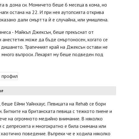
та в дома си. Момичето беше 6 месеца в кома, но
наги остана на 22. И при нея аутопсията открива
оказано дали смъртта ѝ е случайна, или умишлена.
знеса - Майкъл Джексън, беше прекъснат от
н анестетик може да бъде смъртоносен, когато се
 дишането. Трагичният край на Джексън остави не
и много въпроси. Лекарят му беше подведен под
ил
, беше Ейми Уайнхаус. Певицата на Rehab се бори
и. Битките на британската певица с тежкото пиене и
вече на огромното медийно внимание. В няколко
 с депресията и многократно е била снимана или
а хаотично поведение. Въпреки че е ходила няколко