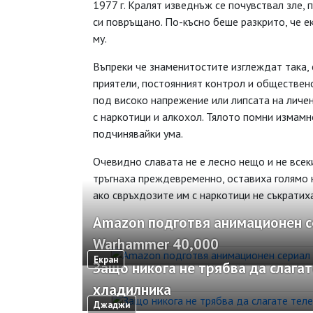
1977 г. Кралят изведнъж се почувствал зле,
си повръщано. По-късно беше разкрито, че е
му.
Въпреки че знаменитостите изглеждат така, с
приятели, постоянният контрол и обществен
под високо напрежение или липсата на личен
с наркотици и алкохол. Тялото помни измамно
подчинявайки ума.
Очевидно славата не е лесно нещо и не всеки
тръгнаха преждевременно, оставиха голямо 
ако свръхдозите им с наркотици не съкратих
Amazon подготвя анимационен с
Warhammer 40,000
Екран
Защо никога не трябва да слагат
хладилника
Джаджи