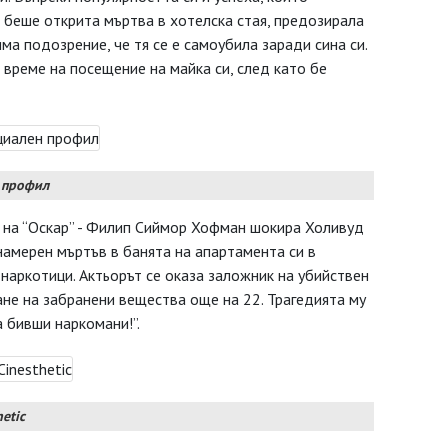
 беше открита мъртва в хотелска стая, предозирала
ма подозрение, че тя се е самоубила заради сина си.
 време на посещение на майка си, след като бе
 профил
 на “Оскар” - Филип Сиймор Хофман шокира Холивуд
намерен мъртъв в банята на апартамента си в
 наркотици. Актьорът се оказа заложник на убийствен
ане на забранени вещества още на 22. Трагедията му
 бивши наркомани!”.
etic