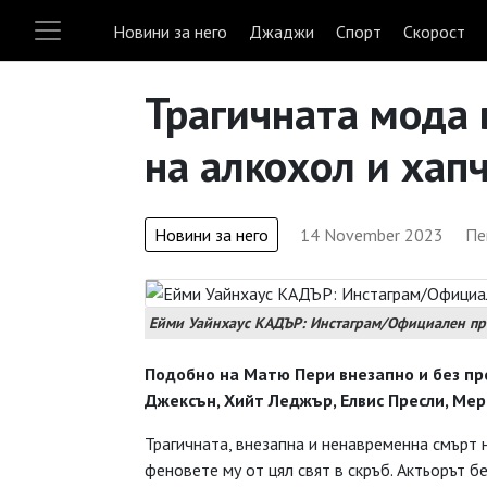
Новини за него
Джаджи
Спорт
Скорост
Трагичната мода 
на алкохол и хап
Новини за него
14 November 2023
Пе
Ейми Уайнхаус КАДЪР: Инстаграм/Официален п
Подобно на Матю Пери внезапно и без п
Джексън, Хийт Леджър, Елвис Пресли, Ме
Трагичната, внезапна и ненавременна смърт
феновете му от цял свят в скръб. Актьорът 