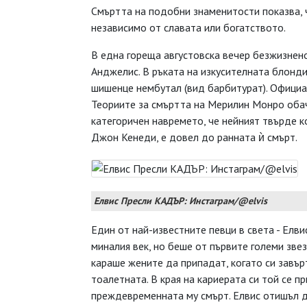
Смъртта на подобни знаменитости показва, ч
независимо от славата или богатството.
В една гореща августовска вечер безжизнено
Анджелис. В ръката на изкусителната блонди
шишенце нембутал (вид барбитурат). Официал
Теориите за смъртта на Мерилин Монро оба
категоричен навремето, че нейният твърде 
Джон Кенеди, е довел до ранната ѝ смърт.
Елвис Пресли КАДЪР: Инстаграм/@elvis
Един от най-известните певци в света - Елви
миналия век, но беше от първите големи звез
караше жените да припадат, когато си завър
тоалетната. В края на кариерата си той се п
преждевременната му смърт. Елвис отишъл до