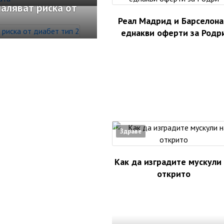
аляват риска от
Реал Мадрид и Барселона
еднакви оферти за Родр
Здраве
Как да изградите мускули
открито