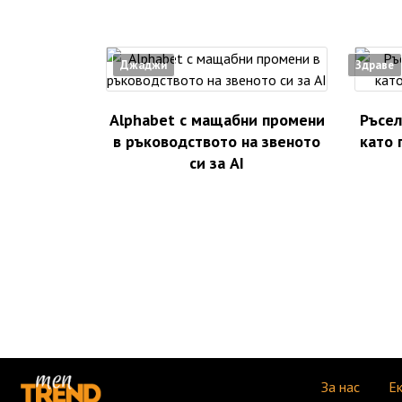
Джаджи
Здраве
Alphabet с мащабни промени
Ръсел
в ръководството на звеното
като 
си за AI
За нас
Е