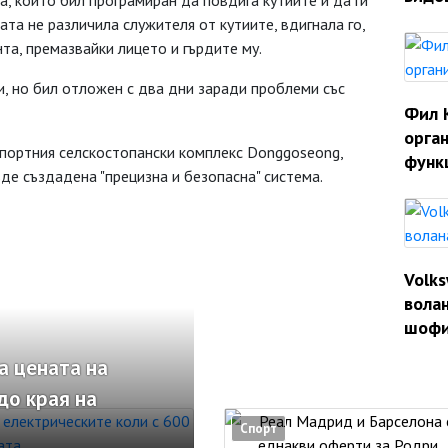
а, който бил програмиран да повдига кутиите и да ги
та не различила служителя от кутиите, вдигнала го,
та, премазвайки лицето и гърдите му.
и, но бил отложен с два дни заради проблеми със
Фил 
орган
спортния селскостопански комплекс Donggoseong,
функ
ъде създадена "прецизна и безопасна" система.
Volk
волан
шофи
а цената на
до края на
Спорт