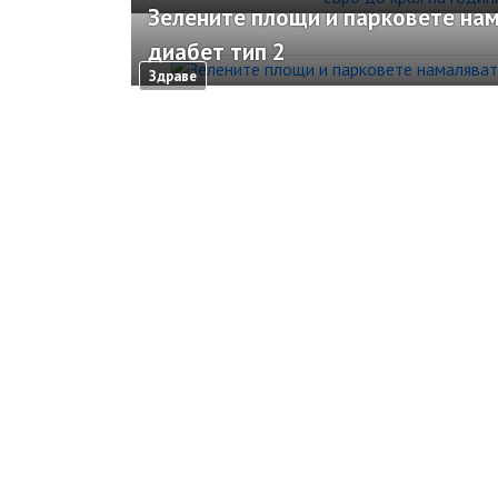
Зелените площи и парковете нам
диабет тип 2
Здраве