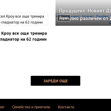
Продуцент: Новият Д
напълно различен от 
Екран
 Кроу все още тренира
гладиатор на 62 години
кип
Семейство и приятели
Контакти