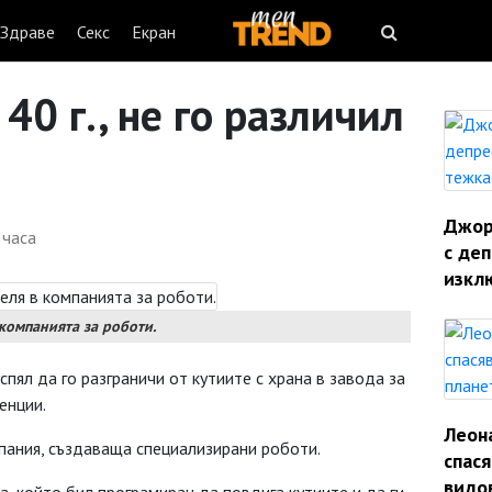
Здраве
Секс
Екран
40 г., не го различил
Джорд
 часа
с деп
изкл
компанията за роботи.
пял да го разграничи от кутиите с храна в завода за
енции.
Леон
омпания, създаваща специализирани роботи.
спас
видо