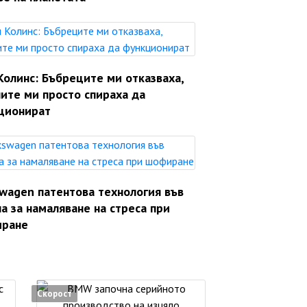
Колинс: Бъбреците ми отказваха,
ите ми просто спираха да
ционират
swagen патентова технология във
а за намаляване на стреса при
ране
Скорост