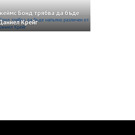
жеймс Бонд трябва да бъде
Даниел Крейг