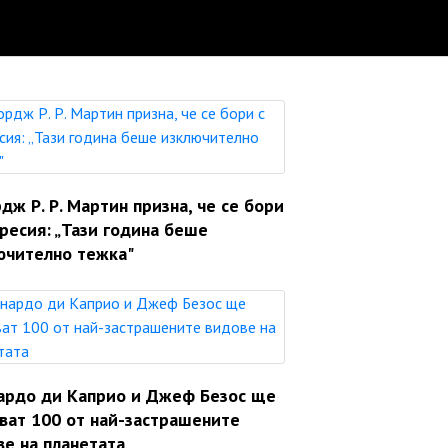
ж Р. Р. Мартин призна, че се бори
ресия: „Тази година беше
ючително тежка"
ардо ди Каприо и Джеф Безос ще
яват 100 от най-застрашените
ве на планетата