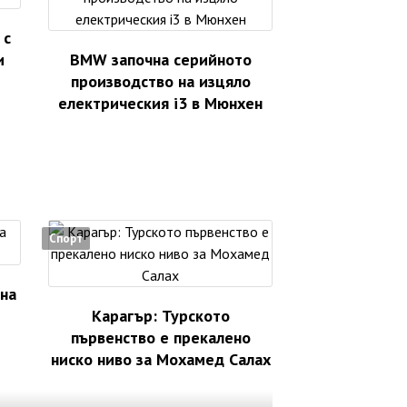
 с
и
BMW започна серийното
производство на изцяло
електрическия i3 в Мюнхен
Спорт
 на
Карагър: Турското
първенство е прекалено
ниско ниво за Мохамед Салах