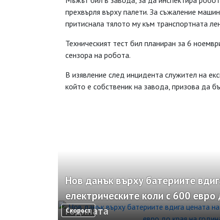
Мъжът бил в завода, за да инспектира робот
прехвърля върху палети. За съжаление машина
притиснала тялото му към транспортната лен
Техническият тест бил планиран за 6 ноемвр
сензора на робота.
В изявление след инцидента служител на ек
който е собственик на завода, призова да б
Нов данък върху батериите вдиг
електрическите коли с 600 евро 
годината
Скорост