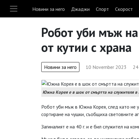
Новини за него
Джаджи
Спорт
Скорост
Робот уби мъж на 
от кутии с храна
Новини за него
10 November 2023
24
Южна Корея е в шок от смъртта на служителя в 
Робот уби мъж в Южна Корея, след като не ус
сортиране на чушки, съобщиха световните аг
Загиналият е на 40 г. и е бил служител на к