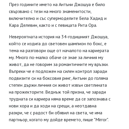
През годините името на Антъни Джошуа е било
свързвано с тези на много знаменитости,
включително и със супермоделите Бела Хадид и
Кара Делевин, както и с певицата Рита Ора.
Невероятната история на 34-годишният Джошуа,
който се издига до световен шампион по бокс, е
тема на разговори още от началото на кариерата
му. Много по-малко обаче се знае за личния му
живот, да не говорим за романтичните му връзки.
Въпреки че е подложен на силен контрол заради
подвизите си на боксовия ринг, Антъни до голяма
степен държи личния си живот извън светлината
на прожекторите. Веднъж той призна, че заради
трудната си кариера няма време да се запознава с
нови хора и да ходи на срещи, а неотдавна
разкри, че с радост би обявил на света, че има
партньор, когато му дойде времето, пише "Mirror".