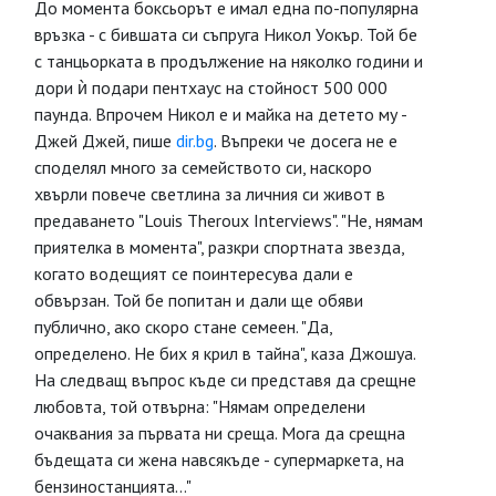
До момента боксьорът е имал една по-популярна
връзка - с бившата си съпруга Никол Уокър. Той бе
с танцьорката в продължение на няколко години и
дори ѝ подари пентхаус на стойност 500 000
паунда. Впрочем Никол е и майка на детето му -
Джей Джей, пише
dir.bg
. Въпреки че досега не е
споделял много за семейството си, наскоро
хвърли повече светлина за личния си живот в
предаването "Louis Theroux Interviews". "Не, нямам
приятелка в момента", разкри спортната звезда,
когато водещият се поинтересува дали е
обвързан. Той бе попитан и дали ще обяви
публично, ако скоро стане семеен. "Да,
определено. Не бих я крил в тайна", каза Джошуа.
На следващ въпрос къде си представя да срещне
любовта, той отвърна: "Нямам определени
очаквания за първата ни среща. Мога да срещна
бъдещата си жена навсякъде - супермаркета, на
бензиностанцията..."