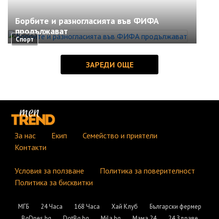
Борбите и разногласията във ФИФА
продължават
Спорт
За нас
Екип
Семейство и приятели
Контакти
Условия за ползване
Политика за поверителност
Политика за бисквитки
МГБ
24 Часа
168 Часа
Хай Клуб
Български фермер
BgDnes.bg
DotBg.bg
Mila.bg
Мама 24
24 Здраве