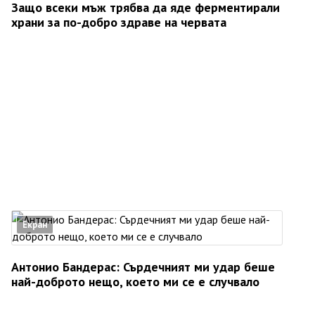
Защо всеки мъж трябва да яде ферментирали
храни за по-добро здраве на червата
Екран
Антонио Бандерас: Сърдечният ми удар беше
най-доброто нещо, което ми се е случвало