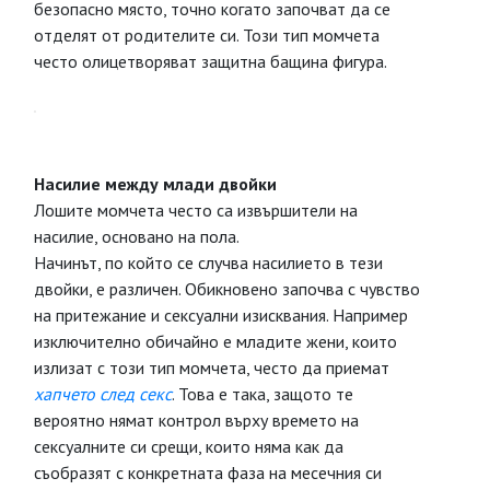
безопасно място, точно когато започват да се
отделят от родителите си. Този тип момчета
често олицетворяват защитна бащина фигура.
Насилие между млади двойки
Лошите момчета често са извършители на
насилие, основано на пола.
Начинът, по който се случва насилието в тези
двойки, е различен. Обикновено започва с чувство
на притежание и сексуални изисквания. Например
изключително обичайно е младите жени, които
излизат с този тип момчета, често да приемат
хапчето след секс
. Това е така, защото те
вероятно нямат контрол върху времето на
сексуалните си срещи, които няма как да
съобразят с конкретната фаза на месечния си