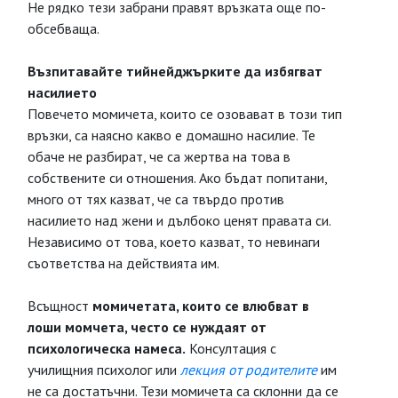
Не рядко тези забрани правят връзката още по-
обсебваща.
Възпитавайте тийнейджърките да избягват
насилието
Повечето момичета, които се озовават в този тип
връзки, са наясно какво е домашно насилие. Те
обаче не разбират, че са жертва на това в
собствените си отношения. Ако бъдат попитани,
много от тях казват, че са твърдо против
насилието над жени и дълбоко ценят правата си.
Независимо от това, което казват, то невинаги
съответства на действията им.
Всъщност
момичетата, които се влюбват в
лоши момчета, често се нуждаят от
психологическа намеса.
Консултация с
училищния психолог или
лекция от родителите
им
не са достатъчни. Тези момичета са склонни да се