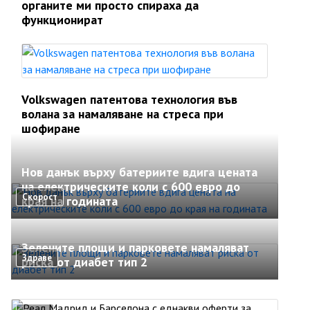
органите ми просто спираха да
функционират
Volkswagen патентова технология във
волана за намаляване на стреса при
шофиране
Нов данък върху батериите вдига цената
на електрическите коли с 600 евро до
Скорост
края на годината
Зелените площи и парковете намаляват
Здраве
риска от диабет тип 2