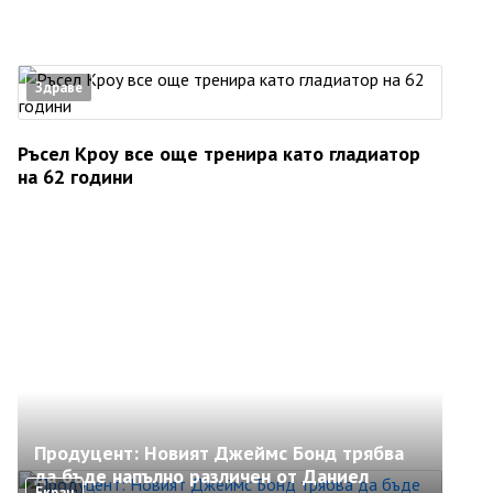
Здраве
Ръсел Кроу все още тренира като гладиатор
на 62 години
Продуцент: Новият Джеймс Бонд трябва
да бъде напълно различен от Даниел
Екран