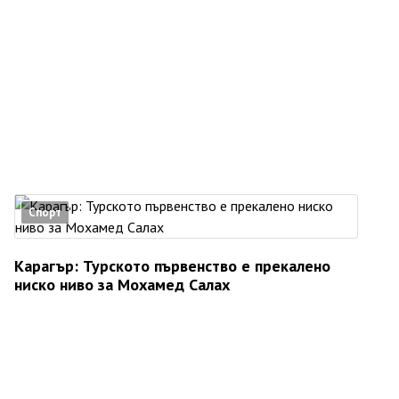
Спорт
Карагър: Турското първенство е прекалено
ниско ниво за Мохамед Салах