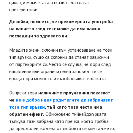
цикъл, и момчетата отказват да слагат
презервативи.
Девойки, помнете, че прекомерната употреба
на хапчето след секс може да има важни
последици за здравето ви.
Младите жени, склонни към установяване на този
тип връзки, също са склонни да станат зависими
от партньорите си. Често се случва, че дори след
нападение или ограничителна заповед, те се
връщат при момчето и възобновяват връзката.
Въпреки това
наличните проучвания показват,
че
не е добра идея родителите да забраняват
този тип връзки
, тъй като това често има
обратен ефект.
Обикновено тийнейджърката
тълкува тази забрана като пречка, която трябва
да преодолее, водена от любовта си към гаджето.