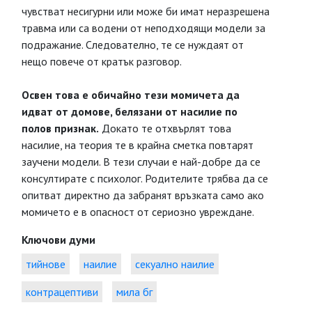
чувстват несигурни или може би имат неразрешена
травма или са водени от неподходящи модели за
подражание. Следователно, те се нуждаят от
нещо повече от кратък разговор.
Освен това е обичайно тези момичета да
идват от домове, белязани от насилие по
полов признак.
Докато те отхвърлят това
насилие, на теория те в крайна сметка повтарят
заучени модели. В тези случаи е най-добре да се
консултирате с психолог. Родителите трябва да се
опитват директно да забранят връзката само ако
момичето е в опасност от сериозно увреждане.
Ключови думи
тийнове
наилие
секуално наилие
контрацептиви
мила бг