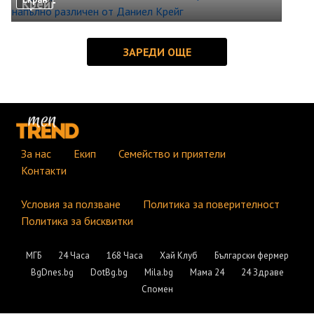
Крейг
За нас
Екип
Семейство и приятели
Контакти
Условия за ползване
Политика за поверителност
Политика за бисквитки
МГБ
24 Часа
168 Часа
Хай Клуб
Български фермер
BgDnes.bg
DotBg.bg
Mila.bg
Мама 24
24 Здраве
Спомен