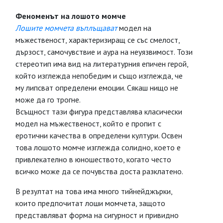
Феноменът на лошото момче
Лошите момчета въплъщават
модел на
мъжественост, характеризиращ се със смелост,
дързост, самочувствие и аура на неуязвимост. Този
стереотип има вид на литературния епичен герой,
който изглежда непобедим и също изглежда, че
му липсват определени емоции. Сякаш нищо не
може да го трогне.
Всъщност тази фигура представлява класически
модел на мъжественост, който е пропит с
еротични качества в определени култури. Освен
това лошото момче изглежда солидно, което е
привлекателно в юношеството, когато често
всичко може да се почувства доста разклатено.
В резултат на това има много тийнейджърки,
които предпочитат лоши момчета, защото
представляват форма на сигурност и привидно