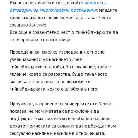
Въпреки че живеем в свят, в който
жените са
отговорни за много големи постижения
, младите
жени, излизащи с лоши момчета, остават често
срещано явление.
Все още е сравнително чест о тийнейджърките да
са очаровани от пакостници.
Проведени са няколко изследвания относно
увеличаването на насилието сред
тийнейджърските двойки. За съжаление, това е
явление, което се разраства. Също така често
включва стереотипа за лошо момче и
тийнейджърката, която е влюбена в него.
Проучване, направено от университета в Уелва ,
показва, че момичетата са по-склонни да
подбуждат към физическо и вербално насилие,
докато момчетата са склонни да подбуждат към
сексуално насилие и насилие в отношенията.