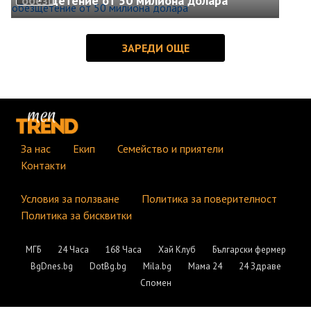
обезщетение от 50 милиона долара
За нас
Екип
Семейство и приятели
Контакти
Условия за ползване
Политика за поверителност
Политика за бисквитки
МГБ
24 Часа
168 Часа
Хай Клуб
Български фермер
BgDnes.bg
DotBg.bg
Mila.bg
Мама 24
24 Здраве
Спомен