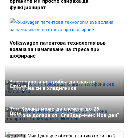
органите ми просто спираха да
функционират
Volkswagen патентова технология във
волана за намаляване на стреса при
шофиране
Защо никога не трябва да слагате
Джаджи
телефона си в хладилника
Том Холанд може да спечели до 25
Екран
милиона долара от „Спайдър-мен: Нов ден“
Здраве