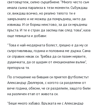
световъртеж, силно сърцебиене. "Много често съм
имала сънна парализа в тези моменти. Събуждаш
се, виждаш всичко, но реално тялото ти е
замръзнало и не можеш да помръднеш, нито да
извикаш. И се бориш неистово, за да си мръднеш
пръста. И те е страх да заспиш пак след това", каза
още певицата и добави:
"Това е най-модерната болест, грешно е да му се
съпротивляваш, година и половина ме държа. Сама
се справих някак си. Трябва да си пазим нервите,
душичката, да се щадим от емоционални вълни",
препоръча тя.
По отношение на бившия си приятел футболистът
Александър Дюлгеров, с когото са разделени от
вече година, обясни, че се разделили, защото били
на различен етап от живота си.
"Беше много хубаво. Връзката ни с Александър