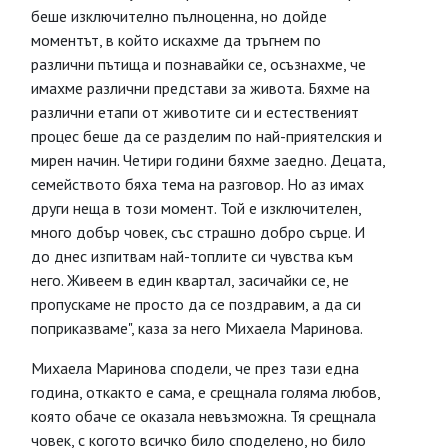
беше изключително пълноценна, но дойде
моментът, в който искахме да тръгнем по
различни пътища и познавайки се, осъзнахме, че
имахме различни представи за живота. Бяхме на
различни етапи от животите си и естественият
процес беше да се разделим по най-приятелския и
мирен начин. Четири години бяхме заедно. Децата,
семейството бяха тема на разговор. Но аз имах
други неща в този момент. Той е изключителен,
много добър човек, със страшно добро сърце. И
до днес изпитвам най-топлите си чувства към
него. Живеем в един квартал, засичайки се, не
пропускаме не просто да се поздравим, а да си
поприказваме", каза за него Михаела Маринова.
Михаела Маринова сподели, че през тази една
година, откакто е сама, е срещнала голяма любов,
която обаче се оказала невъзможна. Тя срещнала
човек, с когото всичко било споделено, но било