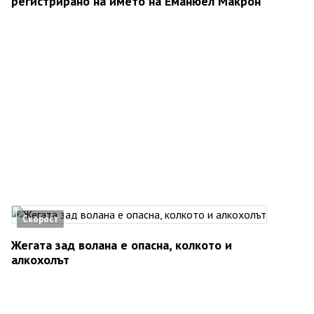
регистрирано на името на Еманюел Макрон
Скорост
Жегата зад волана е опасна, колкото и
алкохолът