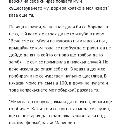
версия на себе си чрез появата му и
съществуването му, дори за кратко в моя живот",
каза още тя.
Певицата заяви, че не знае дали би се борила за
него, тъй като я е страх да не го изгуби отново.
"Вече сме се губели на няколко пъти и всеки път,
връщайки се към това, се пробужда страхът да не
дойде денят, в който отново ще трябва да го
загубя. Не съм се примирила в никакъв случай. Но
вече искала да опази себе си. В края на деня се
прибирам и не се чувствам напълно щастлива. В
някакви моменти съм на 100, в други на нулата и
това непрекъснато ме побърква", разказа тя.
"Не мога да го пусна, няма и да го пусна, винаги ще
го обичам. Каквото и оттук нататък да се случва,
ще се постарая да го задържа в живота си под
някаква форма", заяви Маринова.