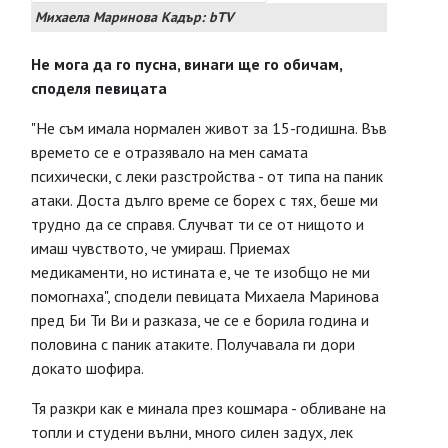
Михаела Маринова Кадър: bTV
Не мога да го пусна, винаги ще го обичам,
споделя певицата
"Не съм имала нормален живот за 15-годишна. Във
времето се е отразявало на мен самата
психически, с леки разстройства - от типа на паник
атаки. Доста дълго време се борех с тях, беше ми
трудно да се справя. Случват ти се от нищото и
имаш чувството, че умираш. Приемах
медикаменти, но истината е, че те изобщо не ми
помогнаха", сподели певицата Михаела Маринова
пред Би Ти Ви и разказа, че се е борила година и
половина с паник атаките. Получавала ги дори
докато шофира.
Тя разкри как е минала през кошмара - обливане на
топли и студени вълни, много силен задух, лек