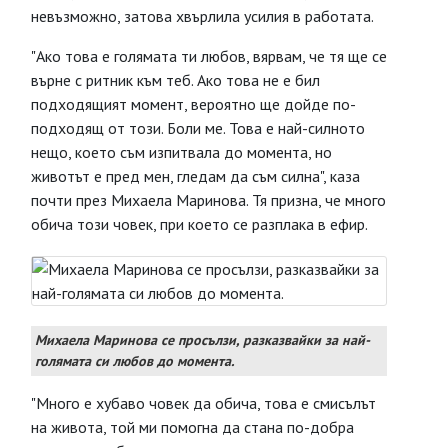
невъзможно, затова хвърлила усилия в работата.
"Ако това е голямата ти любов, вярвам, че тя ще се
върне с ритник към теб. Ако това не е бил
подходящият момент, вероятно ще дойде по-
подходящ от този. Боли ме. Това е най-силното
нещо, което съм изпитвала до момента, но
животът е пред мен, гледам да съм силна", каза
почти през Михаела Маринова. Тя призна, че много
обича този човек, при което се разплака в ефир.
Михаела Маринова се просълзи, разказвайки за най-
голямата си любов до момента.
"Много е хубаво човек да обича, това е смисълът
на живота, той ми помогна да стана по-добра