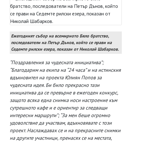
Ежегодният събор на всемирното Бяло братство,
последователи на Петър Дънов, който се прави на
Седемте рилски езера, показан от Николай Шабарков.
“Поздравления за чудесната инициатива”;
“Благодарим на екипа на “24 часа” и на истинския
вдъхновител на проекта Юлиян Попов за
чудесната идея. Би било прекрасно тази
инициатива да се превърне в ежегоден конкурс,
защото всяка една снимка носи настроение към
сутрешното кафе и е ориентир за следващи
интересни маршрути”; “За мен беше огромно
удоволствие да участвам, вдъхновявате с този
проект. Наслаждавах се и на прекрасните снимки
на другите участници, пренасях се на местата,