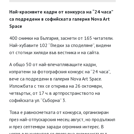
Най-красивите кадри от конкурса на “24 часа”
са подредени в софийската галерия Nova Art
Space
400 снимки на България, заснети от 165 читатели.
Най-хубавите 102 “Гледки за споделяне”, видени
от стотици хиляди във вестника и на сайта.
А общо 50 от най-впечатляващите кадри,
изпратени за фотографския конкурс на “24 часа”,
вече са подредени в галерия Nova Art Space.
Изложбата с тях се открива на 26 октомври,
четвъртък, от 17 ч. в артпространството на
софийската ул. “Съборна” 3.
Това е равносметката от конкурса, организиран
през най-отпускарския месец август, но продължил
и през септември заради огромния интерес. В
негов вдъхновител се превърна екоминистърът