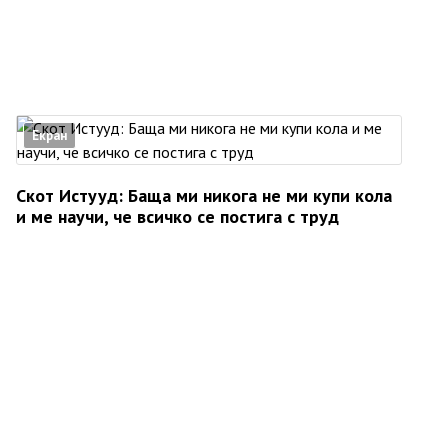
Екран
Скот Истууд: Баща ми никога не ми купи кола
и ме научи, че всичко се постига с труд