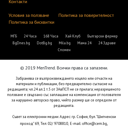
Контакти
Условия за ползване
Политика за поверителност
Политика за бисквитки
МГБ
24 Часа
168 Часа
Хай Клуб
Български фермер
BgDnes.bg
DotBg.bg
Mila.bg
Мама 24
24 Здраве
Спомен
© 2019 MenTrend. Всички права са запазени.
Забранява се възпроизвеждането изцяло или отчасти на
материали и публикации, без предварително съгласие на
редакцията; чл.24 ал.1 т.5 от ЗАвПСП не се прилага; неразрешеното
ползване е свързано със заплащане на компенсация от ползвателя
за нарушено авторско право, чийто размер ще се определи от
редакцията.
Съвет за електронни медии: Адрес: гр. София, бул. "Шипченски
,
проход" 69, Тел: 02/ 9708810,
E-mail:
office@cem.bg