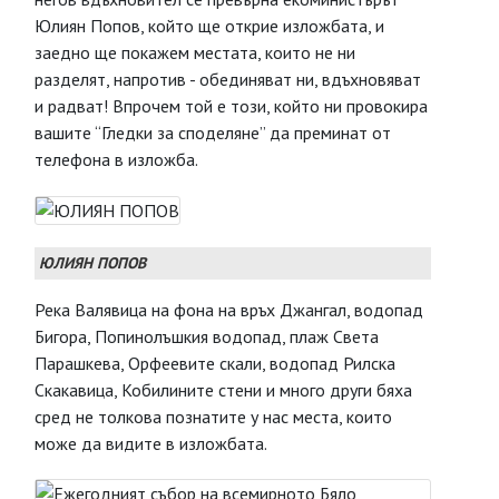
Юлиян Попов, който ще открие изложбата, и
заедно ще покажем местата, които не ни
разделят, напротив - обединяват ни, вдъхновяват
и радват! Впрочем той е този, който ни провокира
вашите “Гледки за споделяне” да преминат от
телефона в изложба.
ЮЛИЯН ПОПОВ
Река Валявица на фона на връх Джангал, водопад
Бигора, Попинолъшкия водопад, плаж Света
Парашкева, Орфеевите скали, водопад Рилска
Скакавица, Кобилините стени и много други бяха
сред не толкова познатите у нас места, които
може да видите в изложбата.