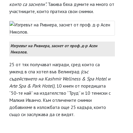
които са заснели”.
Такива бяха думите на много от
участниците, които пратиха свои снимки.
Изгревът на Ривиера, заснет от проф. д-р Асен
Николов.
25 от тях получават награди, сред които са
уикенд в спа хотел във Велинград
(със
съдействието на Kashmir Wellness & Spa Hotel и
Arte Spa & Park Hotel)
, 10 книги от поредицата
“50-те най” на издателство “Труд” и 10 тениски с
Малкия Иванчо. Към отличените снимки
добавихме в изложбата още 25 кадъра, които
също си заслужава да се видят.