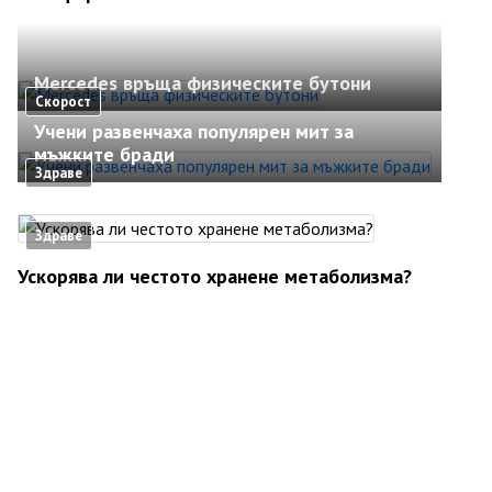
Mercedes връща физическите бутони
Скорост
Учени развенчаха популярен мит за
мъжките бради
Здраве
Здраве
Ускорява ли честото хранене метаболизма?