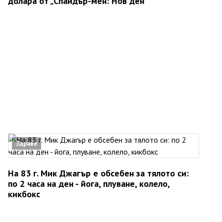
долара от „Спайдър-мен: Нов ден“
Здраве
На 83 г. Мик Джагър е обсебен за тялото си:
по 2 часа на ден - йога, плуване, колело,
кикбокс