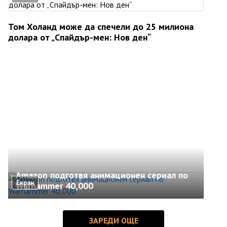
Том Холанд може да спечели до 25 милиона
долара от „Спайдър-мен: Нов ден“
Amazon подготвя анимационен сериал по
Екран
Warhammer 40,000