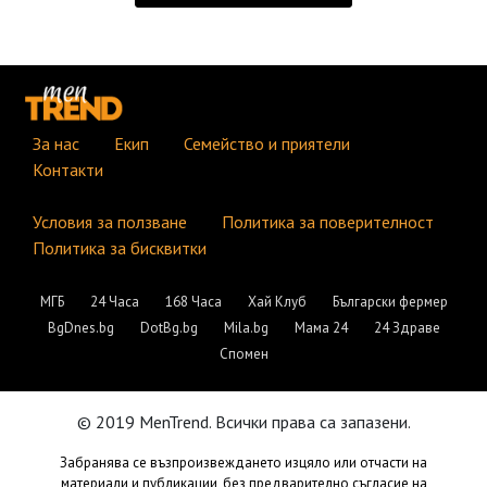
За нас
Екип
Семейство и приятели
Контакти
Условия за ползване
Политика за поверителност
Политика за бисквитки
МГБ
24 Часа
168 Часа
Хай Клуб
Български фермер
BgDnes.bg
DotBg.bg
Mila.bg
Мама 24
24 Здраве
Спомен
© 2019 MenTrend. Всички права са запазени.
Забранява се възпроизвеждането изцяло или отчасти на
материали и публикации, без предварително съгласие на