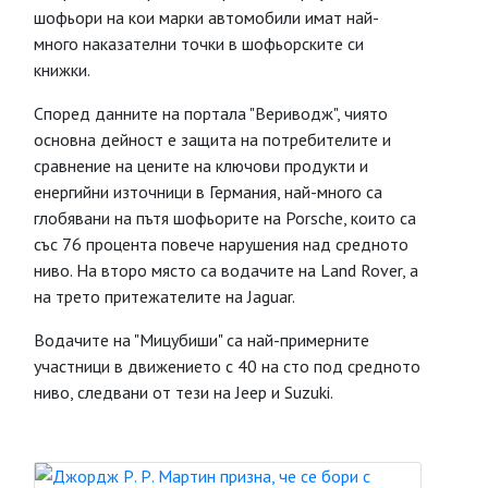
шофьори на кои марки автомобили имат най-
много наказателни точки в шофьорските си
книжки.
Според данните на портала "Вериводж", чиято
основна дейност е защита на потребителите и
сравнение на цените на ключови продукти и
енергийни източници в Германия, най-много са
глобявани на пътя шофьорите на Porsche, които са
със 76 процента повече нарушения над средното
ниво. На второ място са водачите на Land Rover, а
на трето притежателите на Jaguar.
Водачите на "Мицубиши" са най-примерните
участници в движението с 40 на сто под средното
ниво, следвани от тези на Jeep и Suzuki.