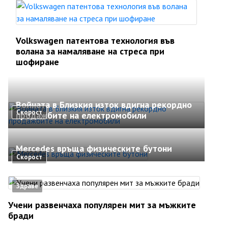
Volkswagen патентова технология във
волана за намаляване на стреса при
шофиране
Войната в Близкия изток вдигна рекордно
Скорост
продажбите на електромобили
Mercedes връща физическите бутони
Скорост
Здраве
Учени развенчаха популярен мит за мъжките
бради