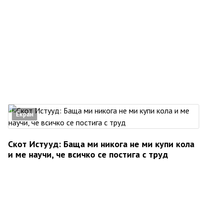
Екран
Скот Истууд: Баща ми никога не ми купи кола
и ме научи, че всичко се постига с труд