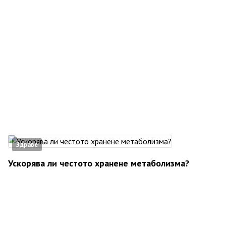
Здраве
Ускорява ли честото хранене метаболизма?