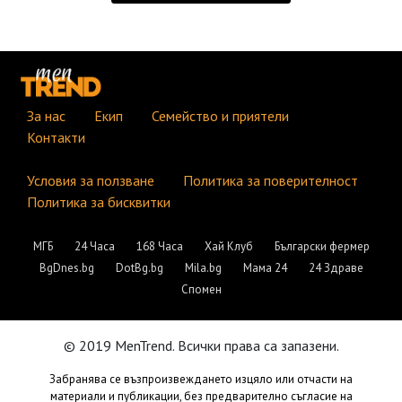
За нас
Екип
Семейство и приятели
Контакти
Условия за ползване
Политика за поверителност
Политика за бисквитки
МГБ
24 Часа
168 Часа
Хай Клуб
Български фермер
BgDnes.bg
DotBg.bg
Mila.bg
Мама 24
24 Здраве
Спомен
© 2019 MenTrend. Всички права са запазени.
Забранява се възпроизвеждането изцяло или отчасти на
материали и публикации, без предварително съгласие на