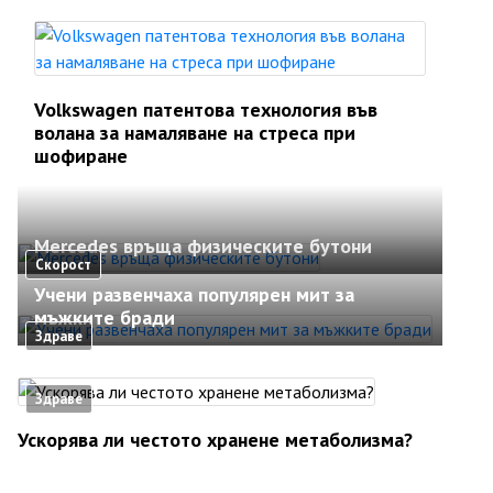
Volkswagen патентова технология във
волана за намаляване на стреса при
шофиране
Mercedes връща физическите бутони
Скорост
Учени развенчаха популярен мит за
мъжките бради
Здраве
Здраве
Ускорява ли честото хранене метаболизма?