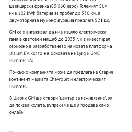
швейцарски франка (85 060 евро). Големият SUV
има 102 kWh батерия за пробег до 530 км, а
двумоторната му конфигурация предлага 521 к.с.
GM се е ангажирал да има изцяло електрическа
гама в световен мащаб до 2035 г. и е инвестирал
сериозно в разработването на новата платформа
Ultium EV, която е в основата на Lyriq и GMC
Hummer EV.
По-късно компанията може да предлага на Стария
континент марката Chevrolet и електрическият
Hummer.
В Цюрих GM ще отвори "център за изживяване", за
да покзва колата, въпреки че ще я продава само
онлайн.