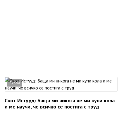
Екран
Скот Истууд: Баща ми никога не ми купи кола
и ме научи, че всичко се постига с труд