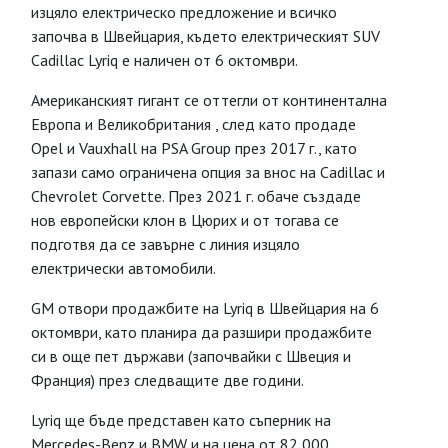
изцяло електрическо предложение и всичко
започва в Швейцария, където електрическият SUV
Cadillac Lyriq е наличен от 6 октомври.
Американският гигант се оттегли от континентална
Европа и Великобритания , след като продаде
Opel и Vauxhall на PSA Group през 2017 г., като
запази само ограничена опция за внос на Cadillac и
Chevrolet Corvette. През 2021 г. обаче създаде
нов европейски клон в Цюрих и от тогава се
подготвя да се завърне с линия изцяло
електрически автомобили.
GM отвори продажбите на Lyriq в Швейцария на 6
октомври, като планира да разшири продажбите
си в още пет държави (започвайки с Швеция и
Франция) през следващите две години.
Lyriq ще бъде представен като съперник на
Mercedes-Benz и BMW и на цена от 82 000