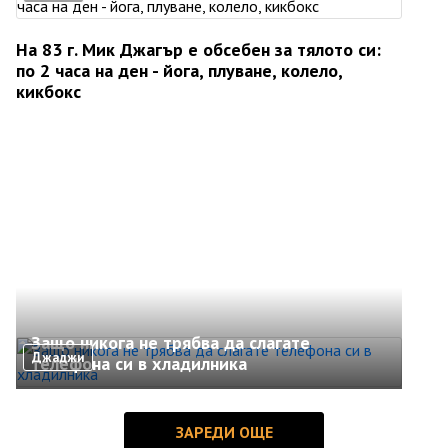
На 83 г. Мик Джагър е обсебен за тялото си:
по 2 часа на ден - йога, плуване, колело,
кикбокс
Защо никога не трябва да слагате
Джаджи
телефона си в хладилника