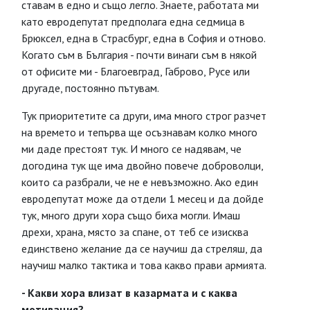
ставам в едно и също легло. Знаете, работата ми
като евродепутат предполага една седмица в
Брюксел, една в Страсбург, една в София и отново.
Когато съм в България - почти винаги съм в някой
от офисите ми - Благоевград, Габрово, Русе или
другаде, постоянно пътувам.
Тук приоритетите са други, има много строг разчет
на времето и тепърва ще осъзнавам колко много
ми даде престоят тук. И много се надявам, че
догодина тук ще има двойно повече доброволци,
които са разбрали, че не е невъзможно. Ако един
евродепутат може да отдели 1 месец и да дойде
тук, много други хора също биха могли. Имаш
дрехи, храна, място за спане, от теб се изисква
единствено желание да се научиш да стреляш, да
научиш малко тактика и това какво прави армията.
- Какви хора влизат в казармата и с каква
мотивация?