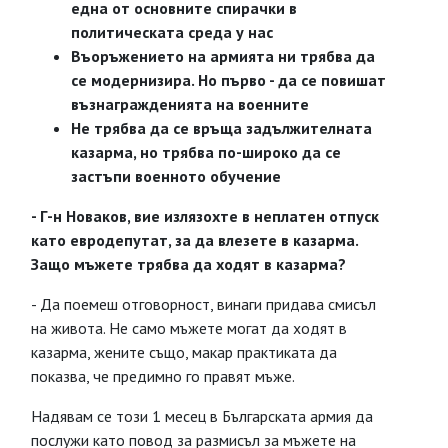
една от основните спирачки в
политическата среда у нас
Въоръжението на армията ни трябва да
се модернизира. Но първо - да се повишат
възнагражденията на военните
Не трябва да се връща задължителната
казарма, но трябва по-широко да се
застъпи военното обучение
- Г-н Новаков, вие излязохте в неплатен отпуск
като евродепутат, за да влезете в казарма.
Защо мъжете трябва да ходят в казармa?
- Да поемеш отговорност, винаги придава смисъл
на живота. Не само мъжете могат да ходят в
казарма, жените също, макар практиката да
показва, че предимно го правят мъже.
Надявам се този 1 месец в Българската армия да
послужи като повод за размисъл за мъжете на