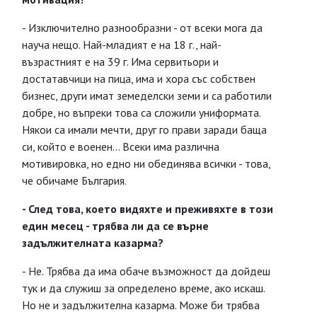
- Изключително разнообразни - от всеки мога да
науча нещо. Най-младият е на 18 г., най-
възрастният е на 39 г. Има сервитьори и
достатавчици на пица, има и хора със собствен
бизнес, други имат земеделски земи и са работили
добре, но въпреки това са сложили униформата.
Някои са имали мечти, друг го прави заради баща
си, който е военен... Всеки има различна
мотивировка, но едно ни обединява всички - това,
че обичаме България.
- След това, което видяхте и преживяхте в този
един месец - трябва ли да се върне
задължителната казарма?
- Не. Трябва да има обаче възможност да дойдеш
тук и да служиш за определено време, ако искаш.
Но не и задължителна казарма. Може би трябва