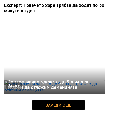
Експерт: Повечето хора трябва да ходят по 30
минути на ден
Ако ограничим яденето до 9 ч на ден,
Здраве
можем да отложим деменцията