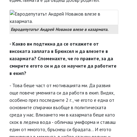
единствената е да бъдеш добър родител.
Евродепутатът Андрей Новаков влезе в казармата.
- Какво ви подтикна да се откажете от
високата заплата в Брюксел и да влезете в
казармата? Споменахте, че го правите, за да
смирите егото си и да се научите да работите
в екип?
- Това беше част от мотивацията ми. Да развия
още повече уменията си да работя в екип. Видях,
особено през последните 2 г., че егото е една от
основните спирачки въобще в политическата
среда у нас. Влизането ми в казармата беше като
скок в ледена вода - обличаш униформа и ставаш
един от многото, бръснеш си брадата... И егото
приключва в момента, в който станеш редник и