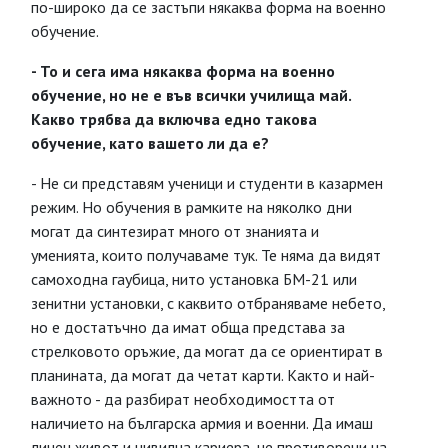
по-широко да се застъпи някаква форма на военно
обучение.
- То и сега има някаква форма на военно
обучение, но не е във всички училища май.
Какво трябва да включва едно такова
обучение, като вашето ли да е?
- Не си представям ученици и студенти в казармен
режим. Но обучения в рамките на няколко дни
могат да синтезират много от знанията и
уменията, които получаваме тук. Те няма да видят
самоходна гаубица, нито установка БМ-21 или
зенитни установки, с каквито отбраняваме небето,
но е достатъчно да имат обща представа за
стрелковото оръжие, да могат да се ориентират в
планината, да могат да четат карти. Както и най-
важното - да разбират необходимостта от
наличието на българска армия и военни. Да имаш
личен живот и цивилна кариера, не противоречи на