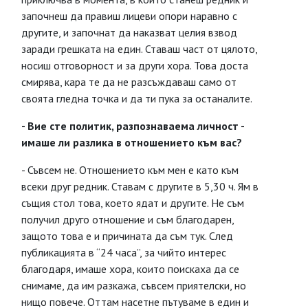
започнеш да правиш лицеви опори наравно с
другите, и започнат да наказват целия взвод
заради грешката на един. Ставаш част от цялото,
носиш отговорност и за други хора. Това доста
смирява, кара те да не разсъждаваш само от
своята гледна точка и да ти пука за останалите.
- Вие сте политик, разпознаваема личност -
имаше ли разлика в отношението към вас?
- Съвсем не. Отношението към мен е като към
всеки друг редник. Ставам с другите в 5,30 ч. Ям в
същия стол това, което ядат и другите. Не съм
получил друго отношение и съм благодарен,
защото това е и причината да съм тук. След
публикацията в “24 часа”, за чийто интерес
благодаря, имаше хора, които поискаха да се
снимаме, да им разкажа, съвсем приятелски, но
нищо повече. Оттам насетне пътуваме в един и