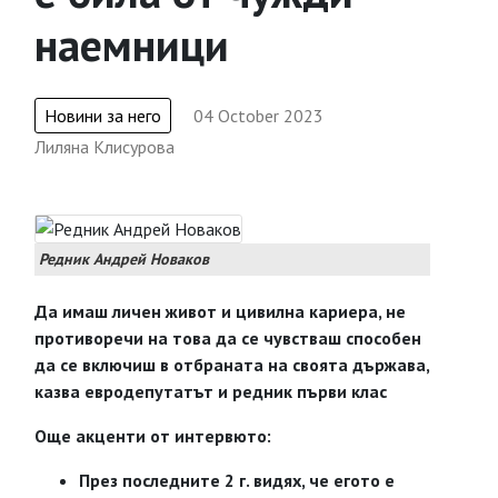
наемници
Новини за него
04 October 2023
Лиляна Клисурова
Редник Андрей Новаков
Да имаш личен живот и цивилна кариера, не
противоречи на това да се чувстваш способен
да се включиш в отбраната на своята държава,
казва евродепутатът и редник първи клас
Още акценти от интервюто:
През последните 2 г. видях, че егото е