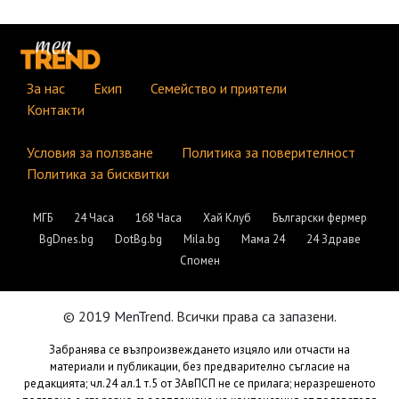
За нас
Екип
Семейство и приятели
Контакти
Условия за ползване
Политика за поверителност
Политика за бисквитки
МГБ
24 Часа
168 Часа
Хай Клуб
Български фермер
BgDnes.bg
DotBg.bg
Mila.bg
Мама 24
24 Здраве
Спомен
© 2019 MenTrend. Всички права са запазени.
Забранява се възпроизвеждането изцяло или отчасти на
материали и публикации, без предварително съгласие на
редакцията; чл.24 ал.1 т.5 от ЗАвПСП не се прилага; неразрешеното