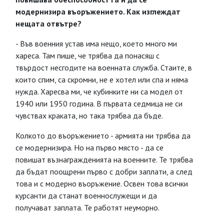
модернизира въоръжението. Как изглеждат
нещата отвътре?
- Във военния устав има нещо, което много ми
хареса. Там пише, че трябва да понасяш с
твърдост несгодите на военната служба. Стаите, в
които спим, са скромни, не е хотел или спа и няма
нужда. Харесва ми, че кубинките ни са модел от
1940 или 1950 година. В първата седмица не си
чувствах краката, но така трябва да бъде.
Колкото до въоръжението - армията ни трябва да
се модернизира. Но на първо място - да се
повишат възнагражденията на военните. Те трябва
да бъдат поощрени първо с добри заплати, а след
това и с модерно въоръжение. Освен това всички
курсанти да станат военнослужещи и да
получават заплата. Те работят неуморно.