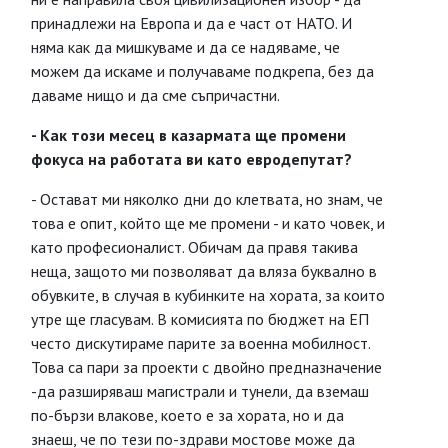
принадлежи на Европа и да е част от НАТО. И
няма как да мишкуваме и да се надяваме, че
можем да искаме и получаваме подкрепа, без да
даваме нищо и да сме съпричастни.
- Как този месец в казармата ще промени
фокуса на работата ви като евродепутат?
- Остават ми няколко дни до клетвата, но знам, че
това е опит, който ще ме промени - и като човек, и
като професионалист. Обичам да правя такива
неща, защото ми позволяват да вляза буквално в
обувките, в случая в кубинките на хората, за които
утре ще гласувам. В комисията по бюджет на ЕП
често дискутираме парите за военна мобилност.
Това са пари за проекти с двойно предназначение
-да разширяваш магистрали и тунели, да вземаш
по-бързи влакове, което е за хората, но и да
знаеш, че по тези по-здрави мостове може да