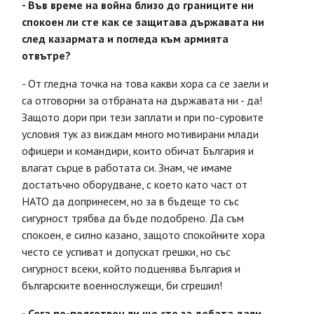
- Във време на война близо до границите ни
спокоен ли сте как се защитава държавата ни
след казармата и погледа към армията
отвътре?
- От гледна точка на това какви хора са се заели и
са отговорни за отбраната на държавата ни - да!
Защото дори при тези заплати и при по-суровите
условия тук аз виждам много мотивирани млади
офицери и командири, които обичат България и
влагат сърце в работата си. Знам, че имаме
достатъчно оборудване, с което като част от
НАТО да допринесем, но за в бъдеще то със
сигурност трябва да бъде подобрено. Да съм
спокоен, е силно казано, защото спокойните хора
често се успиват и допускат грешки, но със
сигурност всеки, който подценява България и
българските военнослужещи, би сгрешил!
- Сега по-подготвен ли ще сте за дебата дали