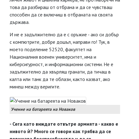
това да разбираш от отбрана и да се чувстваш
способен да се включиш в отбраната на своята
държава.
И не е задължително да е с оръжие - ако си добър
с компютрите, добре дошъл, направи го! Тук, в
моето поделение 52520, факултет на
Националния военен университет, има и
киберсигурност, и информационни системи. Не е
задължително да хвърляш гранати, да тичаш в
калта или танк да те облази, както казват, ако
минеш между веригите.
Учение на батареята на Новаков
- Сега като виждате отвътре армията - какво е
нивото ѝ? Много се говори как трябва да се
повишава боеспособността и да се