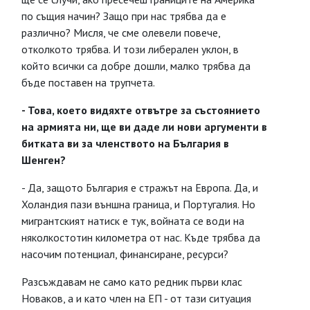
по същия начин? Защо при нас трябва да е
различно? Мисля, че сме олевели повече,
отколкото трябва. И този либерален уклон, в
който всички са добре дошли, малко трябва да
бъде поставен на трупчета.
- Това, което видяхте отвътре за състоянието
на армията ни, ще ви даде ли нови аргументи в
битката ви за членството на България в
Шенген?
- Да, защото България е стражът на Европа. Да, и
Холандия пази външна граница, и Португалия. Но
мигрантският натиск е тук, войната се води на
няколкостотин километра от нас. Къде трябва да
насочим потенциал, финансиране, ресурси?
Разсъждавам не само като редник първи клас
Новаков, а и като член на ЕП - от тази ситуация