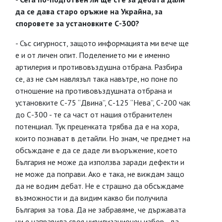
да се дава старо оръжие на Украйна, за
споровете за установките С-300?
- Със сигурност, защото информацията ми вече ще
е и от личен опит. Поделението ми е именно
артилерия и противовъздушна отбрана. Разбира
се, аз не съм навлязъл така навътре, но поне по
отношение на противовъздушната отбрана и
установките С-75 “Двина”, С-125 “Нева”, С-200 чак
до С-300 - те са част от нашия отбранителен
потенциал. Тук преценката трябва да е на хора,
които познават в детайли. Но знам, че предмет на
обсъждане е да се даде ли въоръжение, което
България не може да използва заради дефекти и
не може да поправи. Ако е така, не виждам защо
да не водим дебат. Не е страшно да обсъждаме
възможности и да видим какво би получила
България за това. Да не забравяме, че държавата
ни е направила своя цивилизационен избор - да