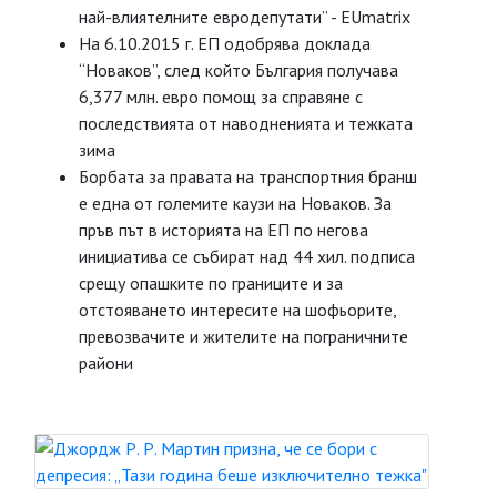
най-влиятелните евродепутати” - EUmatrix
На 6.10.2015 г. ЕП одобрява доклада
“Новаков”, след който България получава
6,377 млн. евро помощ за справяне с
последствията от наводненията и тежката
зима
Борбата за правата на транспортния бранш
е една от големите каузи на Новаков. За
пръв път в историята на ЕП по негова
инициатива се събират над 44 хил. подписа
срещу опашките по границите и за
отстояването интересите на шофьорите,
превозвачите и жителите на пограничните
райони