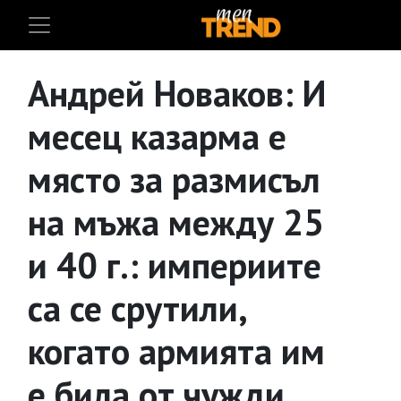
Андрей Новаков: И
месец казарма е
място за размисъл
на мъжа между 25
и 40 г.: империите
са се срутили,
когато армията им
е била от чужди