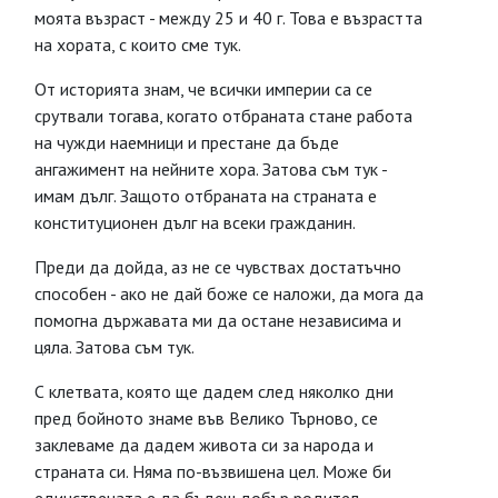
моята възраст - между 25 и 40 г. Това е възрастта
на хората, с които сме тук.
От историята знам, че всички империи са се
срутвали тогава, когато отбраната стане работа
на чужди наемници и престане да бъде
ангажимент на нейните хора. Затова съм тук -
имам дълг. Защото отбраната на страната е
конституционен дълг на всеки гражданин.
Преди да дойда, аз не се чувствах достатъчно
способен - ако не дай боже се наложи, да мога да
помогна държавата ми да остане независима и
цяла. Затова съм тук.
С клетвата, която ще дадем след няколко дни
пред бойното знаме във Велико Търново, се
заклеваме да дадем живота си за народа и
страната си. Няма по-възвишена цел. Може би