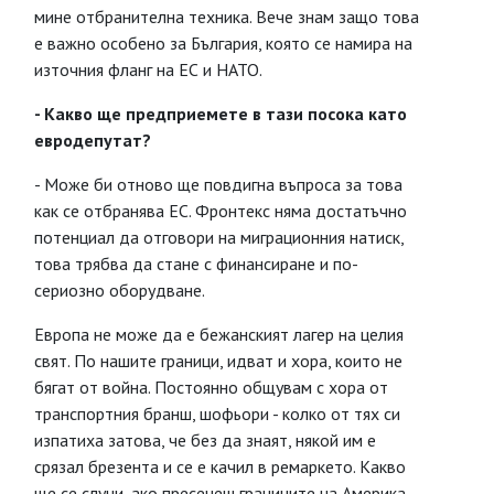
мине отбранителна техника. Вече знам защо това
е важно особено за България, която се намира на
източния фланг на ЕС и НАТО.
- Какво ще предприемете в тази посока като
евродепутат?
- Може би отново ще повдигна въпроса за това
как се отбранява ЕС. Фронтекс няма достатъчно
потенциал да отговори на миграционния натиск,
това трябва да стане с финансиране и по-
сериозно оборудване.
Европа не може да е бежанският лагер на целия
свят. По нашите граници, идват и хора, които не
бягат от война. Постоянно общувам с хора от
транспортния бранш, шофьори - колко от тях си
изпатиха затова, че без да знаят, някой им е
срязал брезента и се е качил в ремаркето. Какво
ще се случи, ако пресечеш границите на Америка