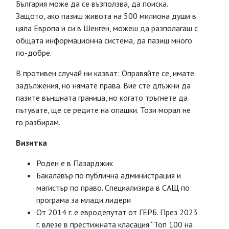
България може да се възползва, да поиска.
Защото, ако пазиш живота на 500 милиона души в
цяла Европа и си в Шенген, можеш да разполагаш с
общата информационна система, да пазиш много
по-добре.
В противен случай ни казват: Оправяйте се, имате
задължения, но нямате права. Вие сте длъжни да
пазите външната граница, но когато тръгнете да
пътувате, ще се редите на опашки. Този морал не
го разбирам.
Визитка
Роден е в Пазарджик
Бакалавър по публична администрация и
магистър по право. Специализира в САЩ по
програма за млади лидери
От 2014 г. е евродепутат от ГЕРБ. През 2023
г. влезе в престижната класация “Топ 100 на