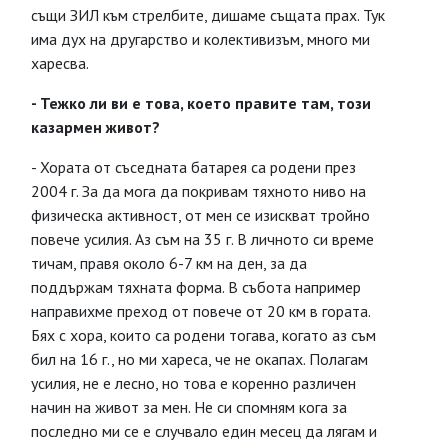
същи ЗИЛ към стрелбите, дишаме същата прах. Тук
има дух на другарство и колективизъм, много ми
харесва.
- Тежко ли ви е това, което правите там, този
казармен живот?
- Хората от съседната батарея са родени през
2004 г. За да мога да покривам тяхното ниво на
физическа активност, от мен се изискват тройно
повече усилия. Аз съм на 35 г. В личното си време
тичам, правя около 6-7 км на ден, за да
поддържам тяхната форма. В събота например
направихме преход от повече от 20 км в гората.
Бях с хора, които са родени тогава, когато аз съм
бил на 16 г., но ми хареса, че не окапах. Полагам
усилия, не е лесно, но това е коренно различен
начин на живот за мен. Не си спомням кога за
последно ми се е случвало един месец да лягам и