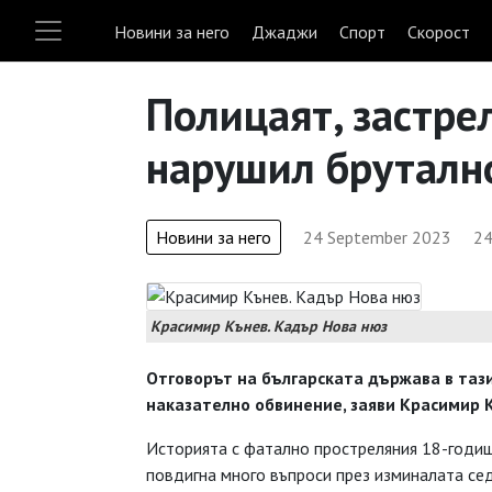
Новини за него
Джаджи
Спорт
Скорост
Полицаят, застрел
нарушил брутално
Новини за него
24 September 2023
24
Красимир Кънев. Кадър Нова нюз
Отговорът на българската държава в тази
наказателно обвинение, заяви Красимир 
Историята с фатално простреляния 18-годиш
повдигна много въпроси през изминалата се