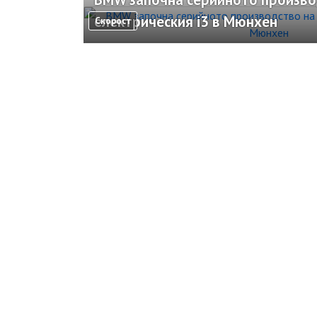
електрическия i3 в Мюнхен
Скорост