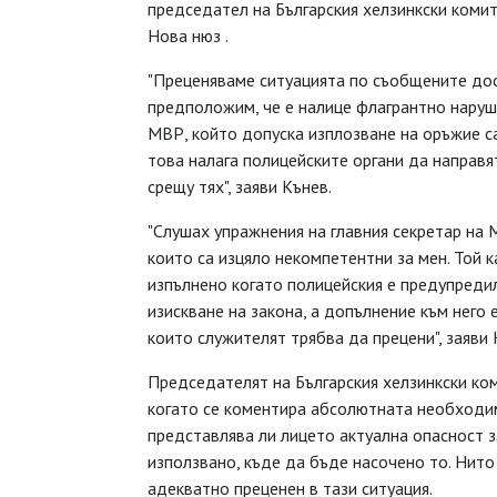
председател на Българския хелзинкски коми
Нова нюз .
"Преценяваме ситуацията по съобщените дос
предположим, че е налице флагрантно наруше
МВР, който допуска изплозване на оръжие с
това налага полицейските органи да направ
срещу тях", заяви Кънев.
"Слушах упражнения на главния секретар на
които са изцяло некомпетентни за мен. Той 
изпълнено когато полицейския е предупредил
изискване на закона, а допълнение към него
които служителят трябва да прецени", заяви
Председателят на Българския хелзинкски ком
когато се коментира абсолютната необходим
представлява ли лицето актуална опасност з
използвано, къде да бъде насочено то. Нито
адекватно преценен в тази ситуация.