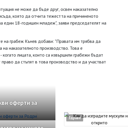
итуация не може да бъде друг, освен наказателно
исъда, която да отчита тежестта на причиненото
на един 18-годишен младеж", заяви председателят на
е на грабеж Кънев добави: "Правата им трябва да
а на наказателното производство. Това е
- когато лицата, които са извършили грабежи бъдат
 право да стъпят в това производство и да участват
кви оферти за
Здраве
дство на изцяло