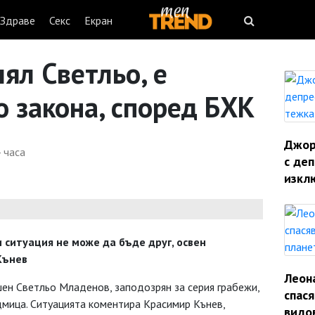
Здраве
Секс
Екран
ял Светльо, е
 закона, според БХК
Джорд
 часа
с деп
изкл
 ситуация не може да бъде друг, освен
Кънев
Леон
ен Светльо Младенов, заподозрян за серия грабежи,
спас
дмица. Ситуацията коментира Красимир Кънев,
видо