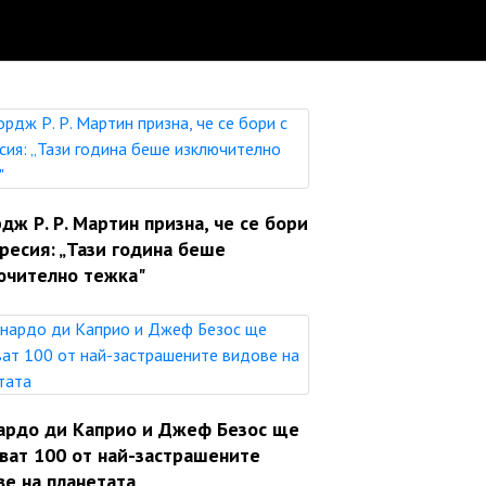
ж Р. Р. Мартин призна, че се бори
ресия: „Тази година беше
ючително тежка"
ардо ди Каприо и Джеф Безос ще
яват 100 от най-застрашените
ве на планетата