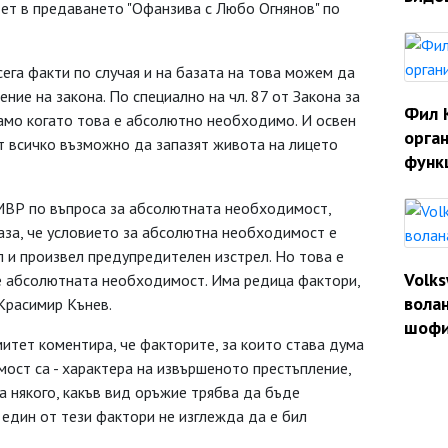
тет в предаването "Офанзива с Любо Огнянов" по
ега факти по случая и на базата на това можем да
ние на закона. По специално на чл. 87 от Закона за
Фил 
амо когато това е абсолютно необходимо. И освен
орган
ят всичко възможно да запазят живота на лицето
функ
 МВР по въпроса за абсолютната необходимост,
каза, че условието за абсолютна необходимост е
 и произвел предупредителен изстрел. Но това е
Volk
 е абсолютната необходимост. Има редица фактори,
волан
 Красимир Кънев.
шофи
итет коментира, че факторите, за които става дума
ост са - характера на извършеното престъпление,
а някого, какъв вид оръжие трябва да бъде
 един от тези фактори не изглежда да е бил