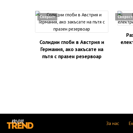
Скорост
Скорост
Ра
Солидни глоби в Австрия и
елект
Германия, ако закъсате на
пътя с празен резервоар
За нас
Е