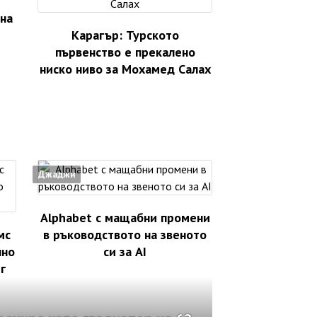
 на
Карагър: Турското
първенство е прекалено
ниско ниво за Мохамед Салах
Джаджи
Alphabet с мащабни промени
мс
в ръководството на звеното
лно
си за AI
г