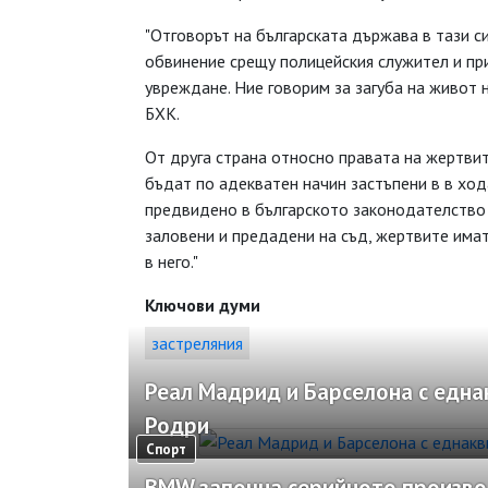
"Отговорът на българската държава в тази с
обвинение срещу полицейския служител и пр
увреждане. Ние говорим за загуба на живот 
БХК.
От друга страна относно правата на жертвит
бъдат по адекватен начин застъпени в в ход
предвидено в българското законодателство 
заловени и предадени на съд, жертвите имат
в него."
Ключови думи
застреляния
Реал Мадрид и Барселона с една
Родри
Спорт
BMW започна серийното произво