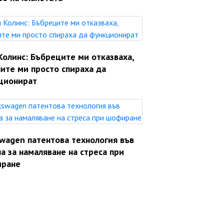
Колинс: Бъбреците ми отказваха,
ите ми просто спираха да
ционират
swagen патентова технология във
а за намаляване на стреса при
ране