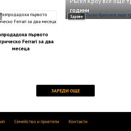
Ръсел Кроу все още т
години
Здраве
зпродадоха първото
рическо Ferrari за два
месеца
кип
Семейство и приятели
Контакти