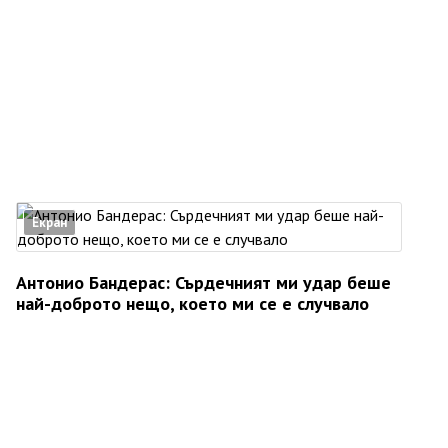
Екран
Антонио Бандерас: Сърдечният ми удар беше
най-доброто нещо, което ми се е случвало