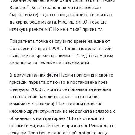
„Азедин Алая беше мой баща. Същото като Джани
Версаче.“ „Когато започнах да ги използвам
(наркотиците), едно от нещата, които се опитвах
да скрия, беше мъката. Мислиш си: „О, това ще
излекува раните ми“. Но не е така“, призна тя.
Повратната точка се случи по време на една от
фотосесиите през 1999 г. Тогава моделът загуби
съзнание по време на снимките. След това Наоми
се записва за лечение на зависимости.
В документалния филм Наоми припомня и своите
присъди, първата от които е постановена през
февруари 2000 г., когато се признава за виновна
за нападение над лична асистентка (тя бие
момичето с телефон). Шест години по-късно
няколко други служители на моделката излязоха с
обвинения в малтретиране. "Що се отнася до
грешките ми, винаги съм ги признавал. Реших да се
лекувам. Това беше едно от най-добрите неща,