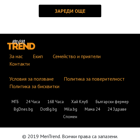
За нас
Екип
Семейство и приятели
Контакти
Условия за ползване
Политика за поверителност
Политика за бисквитки
МГБ
24 Часа
168 Часа
Хай Клуб
Български фермер
BgDnes.bg
DotBg.bg
Mila.bg
Мама 24
24 Здраве
Спомен
© 2019 MenTrend. Всички права са запазени.