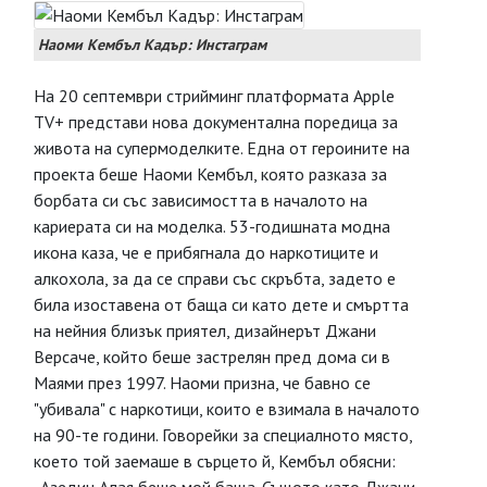
Наоми Кембъл Кадър: Инстаграм
На 20 септември стрийминг платформата Apple
TV+ представи нова документална поредица за
живота на супермоделките. Една от героините на
проекта беше Наоми Кембъл, която разказа за
борбата си със зависимостта в началото на
кариерата си на моделка. 53-годишната модна
икона каза, че е прибягнала до наркотиците и
алкохола, за да се справи със скръбта, задето е
била изоставена от баща си като дете и смъртта
на нейния близък приятел, дизайнерът Джани
Версаче, който беше застрелян пред дома си в
Маями през 1997. Наоми призна, че бавно се
"убивала" с наркотици, които е взимала в началото
на 90-те години. Говорейки за специалното място,
което той заемаше в сърцето й, Кембъл обясни: