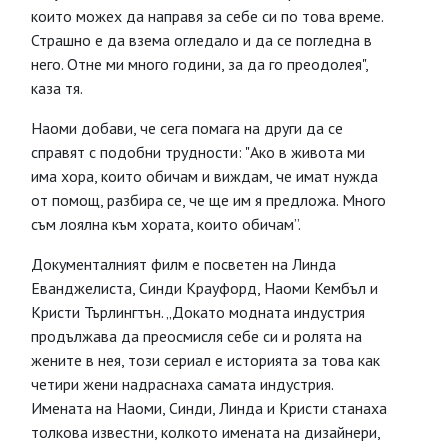
които можех да направя за себе си по това време.
Страшно е да взема огледало и да се погледна в
него. Отне ми много години, за да го преодолея",
каза тя.
Наоми добави, че сега помага на други да се
справят с подобни трудности: "Ако в живота ми
има хора, които обичам и виждам, че имат нужда
от помощ, разбира се, че ще им я предложа. Много
съм лоялна към хората, които обичам”.
Документалният филм е посветен на Линда
Еванджелиста, Синди Крауфорд, Наоми Кембъл и
Кристи Търлингтън. „Докато модната индустрия
продължава да преосмисля себе си и ролята на
жените в нея, този сериал е историята за това как
четири жени надраснаха самата индустрия.
Имената на Наоми, Синди, Линда и Кристи станаха
толкова известни, колкото имената на дизайнери,