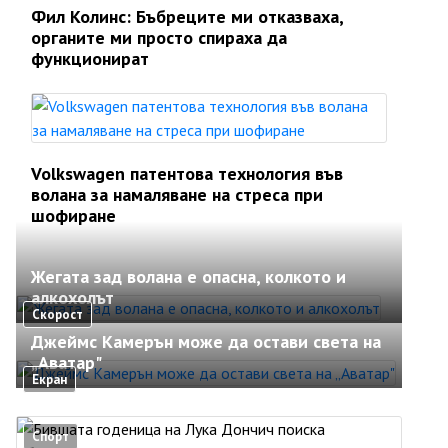
Фил Колинс: Бъбреците ми отказваха,
органите ми просто спираха да
функционират
Volkswagen патентова технология във
волана за намаляване на стреса при
шофиране
Жегата зад волана е опасна, колкото и
алкохолът
Скорост
Джеймс Камерън може да остави света на
„Аватар"
Екран
Спорт