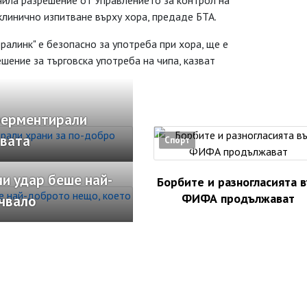
чила разрешение от Управлението за контрол на
клинично изпитване върху хора, предаде БТА.
ралинк" е безопасно за употреба при хора, ще е
ение за търговска употреба на чипа, казват
ферментирали
рвата
Спорт
и удар беше най-
Борбите и разногласията 
ФИФА продължават
учвало