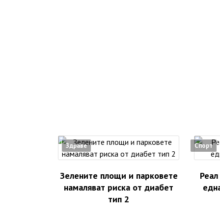
Здраве
Спорт
Зелените площи и парковете
Реал
намаляват риска от диабет
едн
тип 2