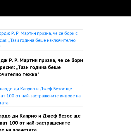
ж Р. Р. Мартин призна, че се бори
ресия: „Тази година беше
ючително тежка"
ардо ди Каприо и Джеф Безос ще
яват 100 от най-застрашените
ве на планетата