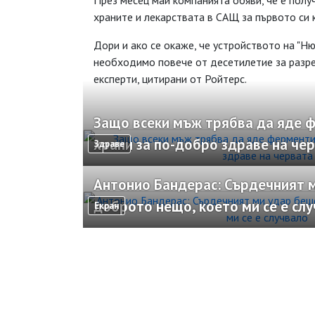
През месец май компанията обяви, че е полу
храните и лекарствата в САЩ за първото си 
Дори и ако се окаже, че устройството на "Ню
необходимо повече от десетилетие за разреш
експерти, цитирани от Ройтерс.
Защо всеки мъж трябва да яде 
храни за по-добро здраве на че
Здраве
Антонио Бандерас: Сърдечният м
доброто нещо, което ми се е сл
Екран