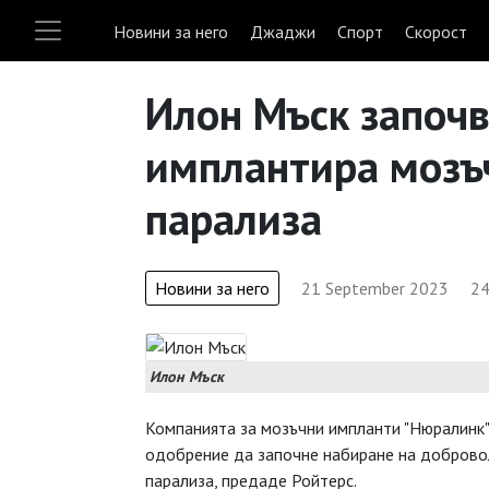
Новини за него
Джаджи
Спорт
Скорост
Илон Мъск започв
имплантира мозъч
парализа
Новини за него
21 September 2023
24
Илон Мъск
Компанията за мозъчни импланти "Нюралинк"
одобрение да започне набиране на добровол
парализа, предаде Ройтерс.