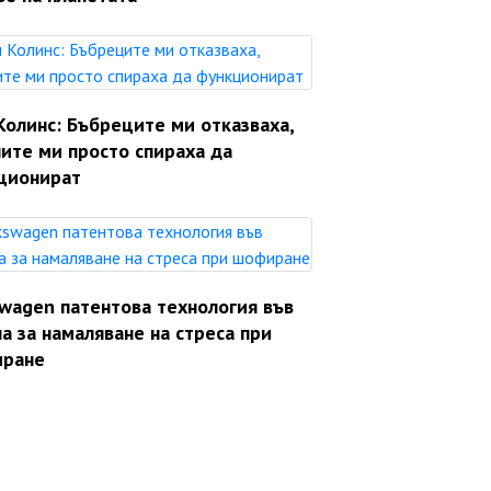
Колинс: Бъбреците ми отказваха,
ите ми просто спираха да
ционират
swagen патентова технология във
а за намаляване на стреса при
ране