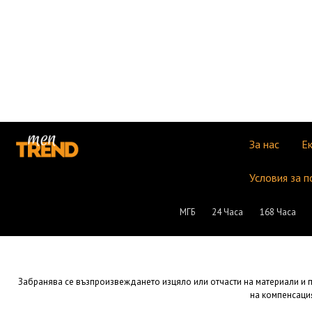
За нас
Е
Условия за п
МГБ
24 Часа
168 Часа
Забранява се възпроизвеждането изцяло или отчасти на материали и пу
на компенсация