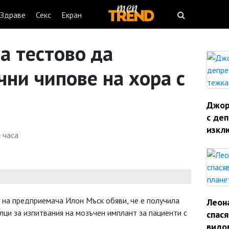
Здраве
Секс
Екран
а тестово да
ни чипове на хора с
Джорд
с деп
изкл
 часа
 на предприемача Илон Мъск обяви, че е получила
Леон
ци за изпитвания на мозъчен имплант за пациенти с
спас
видо