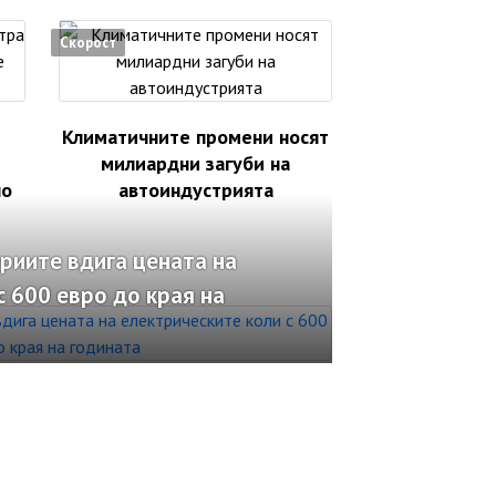
Скорост
Климатичните промени носят
милиардни загуби на
но
автоиндустрията
риите вдига цената на
с 600 евро до края на