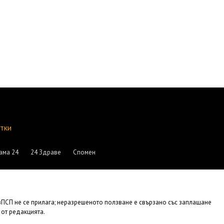
итки
ама 24
24 Здраве
Спомен
АвПСП не се прилага; неразрешеното ползване е свързано със заплащане
 от редакцията.