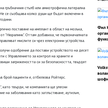
 на гръбначния стълб или амиотрофична латерална
. Не се съобщава колко души ще бъдат включени в
години.
Фил 
ргично поставяне на имплант в област на мозъка,
орган
 от "Нюралинк". Оттам добавиха, че първоначалната
функ
правляват мислите си чрез електронни устройства.
получи одобрение да постави устройството на десет
нти с Управлението за контрол на храните и
овиши загрижеността си за безопасността, твърдят
Volk
волан
в брой пациенти е, отбелязва Ройтерс.
шофи
, като твърди, че компанията ще улесни
ние на заболявания като затлъстяване, аутизъм,