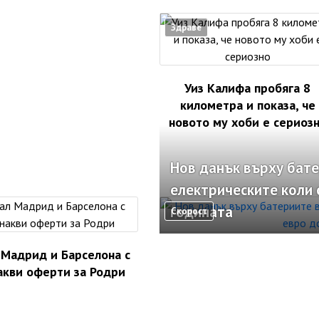
Здраве
Уиз Калифа пробяга 8
километра и показа, че
новото му хоби е сериоз
Нов данък върху бате
електрическите коли 
годината
Скорост
 Мадрид и Барселона с
акви оферти за Родри