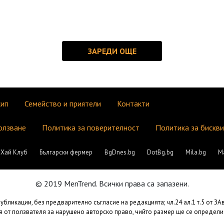
кип
Семейство и приятели
Контакти
олзване
Политика за поверителност
Политика за бискв
Хай Клуб
Български фермер
BgDnes.bg
DotBg.bg
Mila.bg
М
© 2019 MenTrend. Всички права са запазени.
бликации, без предварително съгласие на редакцията; чл.24 ал.1 т.5 от З
 от ползвателя за нарушено авторско право, чийто размер ще се определи