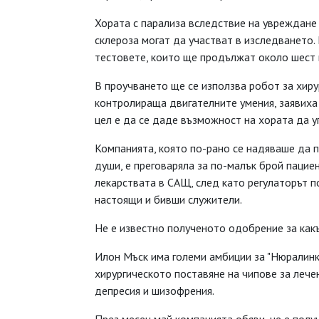
Хората с парализа вследствие на увреждане
склероза могат да участват в изследването
тестовете, които ще продължат около шест 
В проучването ще се използва робот за хиру
контролираща двигателните умения, заявиха
цел е да се даде възможност на хората да у
Компанията, която по-рано се надяваше да 
души, е преговаряла за по-малък брой пацие
лекарствата в САЩ, след като регулаторът п
настоящи и бивши служители.
Не е известно полученото одобрение за какъ
Илон Мъск има големи амбиции за "Нюралинк"
хирургическото поставяне на чипове за лече
депресия и шизофрения.